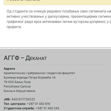
Од студента се очекује редовно похађање свих сегмената на
активно учествовање у дискусијама, презентацијама сегмен
графичког рада кроз интензиван лични ауторски допринос у 
пројекта.
АГГФ – Деканат
Адреса
Архитектонско-грађевинско-геодетски факултет
Булевар војводе Петра Бојовића 1A
78 000 Бања Лука
Република Српска
Босна и Херцеговина
ЈИБ:
4401017720022
Тел. централа:
+387 51 462 616
Студентска служба:
+387 51 462 545