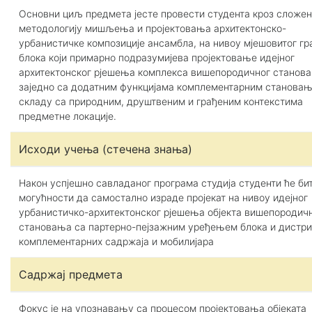
Основни циљ предмета јесте провести студента кроз сложе
методологију мишљења и пројектовања архитектонско-
урбанистичке композиције ансамбла, на нивоу мјешовитог гр
блока који примарно подразумијева пројектовање идејног
архитектонског рјешења комплекса вишепородичног станов
заједно са додатним функцијама комплементарним становању
складу са природним, друштвеним и грађеним контекстима
предметне локације.
Исходи учења (стечена знања)
Након успjешно савладаног програма студија студенти ће би
могућности да самостално израде пројекат на нивоу идејног
урбанистичко-архитектонског рјешења објекта вишепородич
становања са партерно-пејзажним уређењем блока и дистри
комплементарних садржаја и мобилијара
Садржај предмета
Фокус је на упознавању са процесом пројектовања објеката