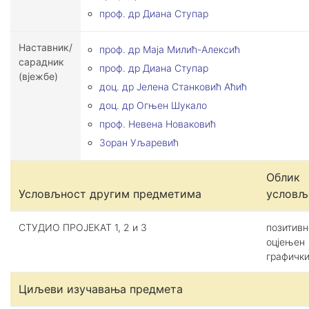
проф. др Диана Ступар
Наставник/
проф. др Маја Милић-Алексић
сарадник
проф. др Диана Ступар
(вјежбе)
доц. др Јелена Станковић Аћић
доц. др Огњен Шукало
проф. Невена Новаковић
Зоран Уљаревић
Облик
Условљност другим предметима
условљ
СТУДИО ПРОЈЕКАТ 1, 2 и 3
позитивн
оцјењен
графички
Циљеви изучавања предмета