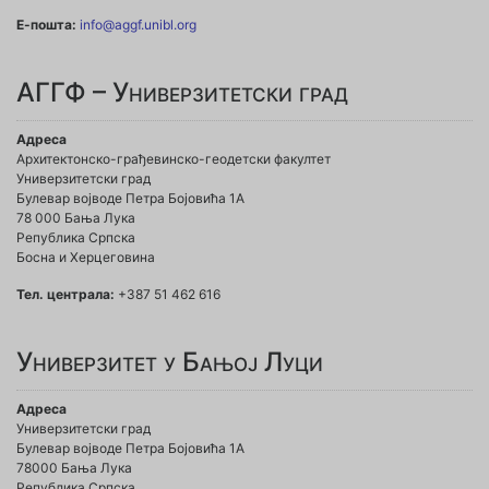
Е-пошта:
info@aggf.unibl.org
АГГФ – Универзитетски град
Адреса
Архитектонско-грађевинско-геодетски факултет
Универзитетски град
Булевар војводе Петра Бојовића 1A
78 000 Бања Лука
Република Српска
Босна и Херцеговина
Тел. централа:
+387 51 462 616
Универзитет у Бањој Луци
Адреса
Универзитетски град
Булевар војводе Петра Бојовића 1А
78000 Бања Лука
Република Српска