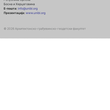
Босна и Херцеговина
Е-пошта:
info@unibl.org
Презентација:
www.unibl.org
© 2026 Архитектонско-грађевинско-геодетски факултет