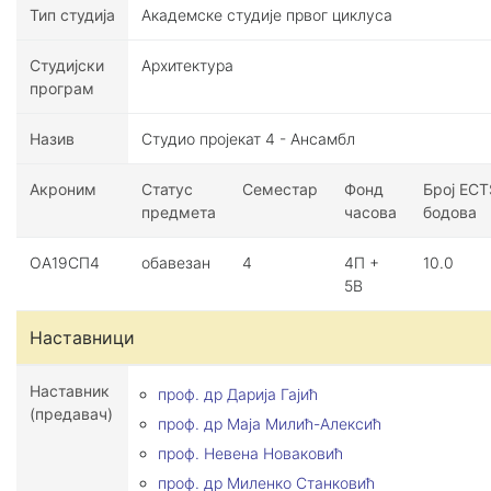
Тип студија
Академске студије првог циклуса
Студијски
Архитектура
програм
Назив
Студио пројекат 4 - Ансамбл
Акроним
Статус
Семестар
Фонд
Број ECT
предмета
часова
бодова
ОА19СП4
обавезан
4
4П +
10.0
5В
Наставници
Наставник
проф. др Дарија Гајић
(предавач)
проф. др Маја Милић-Алексић
проф. Невена Новаковић
проф. др Миленко Станковић