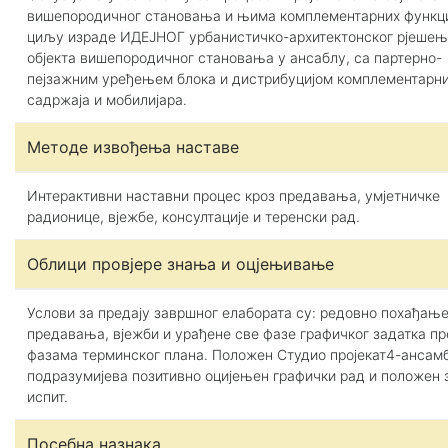
вишепородичног становања и њима комплементарних функци
циљу израде ИДЕЈНОГ урбанистичко-архитектонског рјеше
објекта вишепородичног становања у ансаблу, са партерно-
пејзажним уређењем блока и дистрибуцијом комплементарн
садржаја и мобилијара.
Методе извођења наставе
Интерактивни наставни процес кроз предавања, умјетничке
радионице, вјежбе, консултације и теренски рад.
Облици провјере знања и оцјењивање
Услови за предају завршног елабората су: редовно похађањ
предавања, вјежби и урађене све фазе графичког задатка п
фазама терминског плана. Положен Студио пројекат4-ансам
подразумијева позитивно оцијењен графички рад и положен
испит.
Посебна назнака