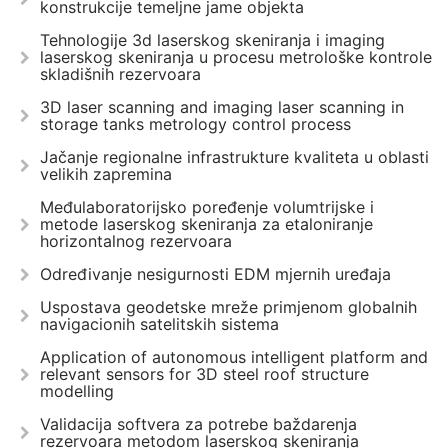
konstrukcije temeljne jame objekta
Tehnologije 3d laserskog skeniranja i imaging
laserskog skeniranja u procesu metrološke kontrole
skladišnih rezervoara
3D laser scanning and imaging laser scanning in
storage tanks metrology control process
Jačanje regionalne infrastrukture kvaliteta u oblasti
velikih zapremina
Međulaboratorijsko poređenje volumtrijske i
metode laserskog skeniranja za etaloniranje
horizontalnog rezervoara
Određivanje nesigurnosti EDM mjernih uređaja
Uspostava geodetske mreže primjenom globalnih
navigacionih satelitskih sistema
Application of autonomous intelligent platform and
relevant sensors for 3D steel roof structure
modelling
Validacija softvera za potrebe baždarenja
rezervoara metodom laserskog skeniranja