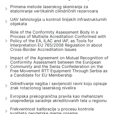
Primena metode laserskog skeniranja za
etaloniranje vertikalnih cilindričnih rezervoara
UAV tehnologija u kontroli linijskih infrastrukturnih
objekata
Role of the Conformity Assessment Body in a
Process of Multisite Acreditation Conformed with
Policy of the EA, ILAC and IAF, as Tools for
Interpretation EU 765/2008 Regulation in about
Cross-Border Accreditation Issues
Impact of the Agreement on Mutual Recognition of
Conformity Assessment between the European
Community and the Swiss Confederation on the
Free Movement RTT Equipment Through Serbia as
a Candidate for EU Membership
Određivanje nagiba i savijenosti ravni koju opisuje
zrak rotacionog laserskog nivelira
Evropska prekogranična pravila kao mehanizam
unapređenja saradnje akreditovanih tela u regionu
Frekventnost kalibracije u procesu kontrole
kvaliteta geodetske merne opreme