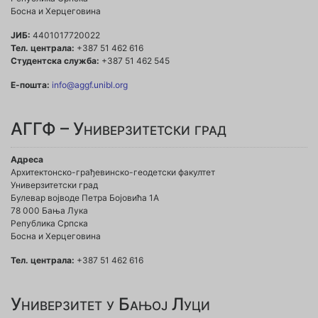
Босна и Херцеговина
ЈИБ:
4401017720022
Тел. централа:
+387 51 462 616
Студентска служба:
+387 51 462 545
Е-пошта:
info@aggf.unibl.org
АГГФ – Универзитетски град
Адреса
Архитектонско-грађевинско-геодетски факултет
Универзитетски град
Булевар војводе Петра Бојовића 1A
78 000 Бања Лука
Република Српска
Босна и Херцеговина
Тел. централа:
+387 51 462 616
Универзитет у Бањој Луци