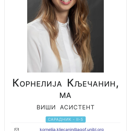
Корнелија Кљечанин,
ма
виши асистент
САРАДНИК - II-5
kornelija.kljecanin@aggf.unibl.org