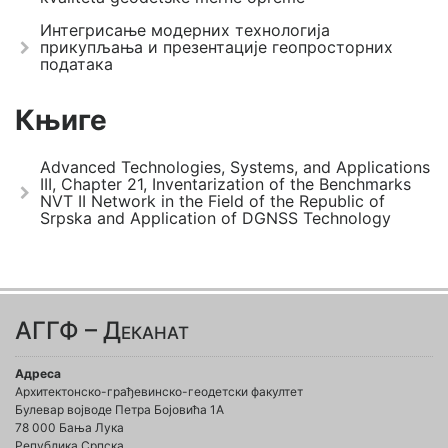
Интегрисање модерних технологија
прикупљања и презентације геопросторних
података
Књиге
Advanced Technologies, Systems, and Applications
III, Chapter 21, Inventarization of the Benchmarks
NVT II Network in the Field of the Republic of
Srpska and Application of DGNSS Technology
АГГФ – Деканат
Адреса
Архитектонско-грађевинско-геодетски факултет
Булевар војводе Петра Бојовића 1A
78 000 Бања Лука
Република Српска