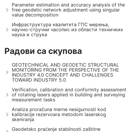
Parameter estimation and accuracy analysis of the
free geodetic network adjustment using singular
value decomposition
Инфраструктура квалитета ГПС мерења,
научно-стручни часопис из области техничких
наука и струка
Радови са скупова
GEOTECHNICAL AND GEODETIC STRUCTURAL
MONITORING FROM THE PERSPECTIVE OF THE
INDUSTRY 4.0 CONCEPT AND CHALLENGES
TOWARD INDUSTRY 5.0
Verification, calibration and conformity assessment
of rotating lasers applied in building and surveying
measurement tasks
Analiza proračuna merne nesigurnosti kod
kalibracije rezervoara metodom laserskog
skeniranja
Geodetsko praćenje stabilnosti zaštitne