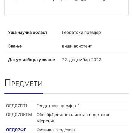
Ужа научна област
Геодетски премјер
Звање
виши асистент
Датум избора у звање
22. децембар 2022.
Предмети
ОГД07ГП1
Геодетски премјер 1
ОГД07ОКГМ
Обезбјеђење квалитета геодетског
мјерења
ОГД07ФГ
Физичка геодезија