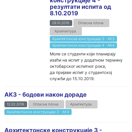
конструкције 4 -
резултати испита од
8.10.2019
09.10.2019.
Огласна плоча
Архитектура
Архитектонске конструкције 3 - АК3
Архитектонске конструкције 4 - АК4
Моле се студенти који планирају
изаћи на испит у додатном термину
октобарског испитног рока,
да пријаве испит у студентској
служби до 15.10.2019.
АК3 - бодови након дораде
12.02.2019.
Огласна плоча
Архитектура
Архитектонске конструкције 3 - АК3
Архитектонске конструкције 3 -