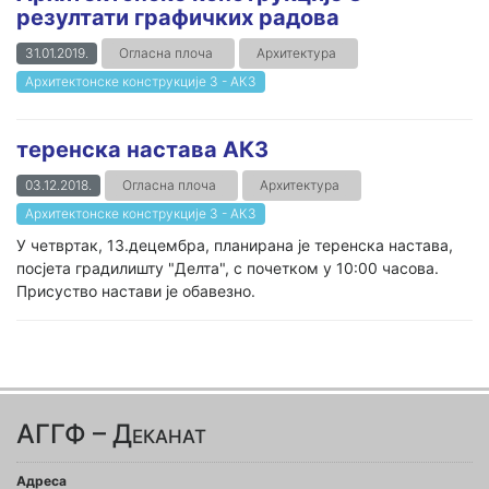
резултати графичких радова
31.01.2019.
Огласна плоча
Архитектура
Архитектонске конструкције 3 - АК3
теренска настава АК3
03.12.2018.
Огласна плоча
Архитектура
Архитектонске конструкције 3 - АК3
У четвртак, 13.децембра, планирана је теренска настава,
посјета градилишту "Делта", с почетком у 10:00 часова.
Присуство настави је обавезно.
АГГФ – Деканат
Адреса