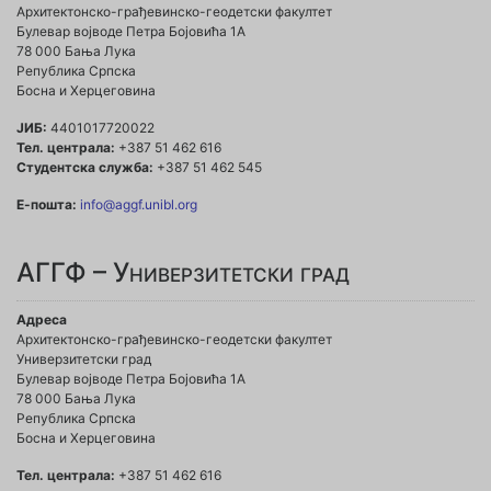
Архитектонско-грађевинско-геодетски факултет
Булевар војводе Петра Бојовића 1A
78 000 Бања Лука
Република Српска
Босна и Херцеговина
ЈИБ:
4401017720022
Тел. централа:
+387 51 462 616
Студентска служба:
+387 51 462 545
Е-пошта:
info@aggf.unibl.org
АГГФ – Универзитетски град
Адреса
Архитектонско-грађевинско-геодетски факултет
Универзитетски град
Булевар војводе Петра Бојовића 1A
78 000 Бања Лука
Република Српска
Босна и Херцеговина
Тел. централа:
+387 51 462 616