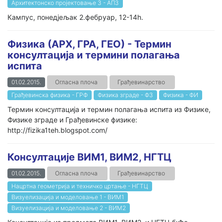
Архитектонско пројектовање 3 - АП3
Кампус, понедјељак 2.фебруар, 12-14h.
Физика (АРХ, ГРА, ГЕО) - Термин
консултација и термини полагања
испита
01.02.2015.
Огласна плоча
Грађевинарство
Грађевинска физика - ГРФ
Физика зграде - ФЗ
Физика - ФИ
Термин консултација и термин полагања испита из Физике,
Физике зграде и Грађевинске физике:
http://fizika1teh.blogspot.com/
Консултације ВИМ1, ВИМ2, НГТЦ
01.02.2015.
Огласна плоча
Грађевинарство
Нацртна геометрија и техничко цртање - НГТЦ
Визуелизација и моделовање 1 - ВИМ1
Визуелизација и моделовање 2 - ВИМ2