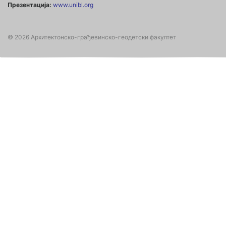
Презентација:
www.unibl.org
© 2026 Архитектонско-грађевинско-геодетски факултет