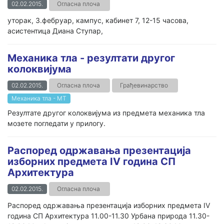
02.02.2015.
Огласна плоча
уторак, 3.фебруар, кампус, кабинет 7, 12-15 часова,
асистентица Диана Ступар,
Механика тла - резултати другог
колоквијума
02.02.2015.
Огласна плоча
Грађевинарство
Механика тла - МТ
Резултате другог колоквијума из предмета механика тла
мозете погледати у прилогу.
Распоред одржавања презентација
изборних предмета IV година СП
Архитектура
02.02.2015.
Огласна плоча
Распоред одржавања презентација изборних предмета IV
година СП Архитектура 11.00-11.30 Урбана природа 11.30-