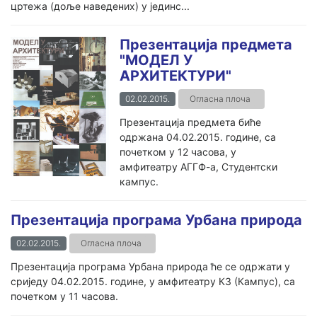
цртежа (доље наведених) у јединс...
Презентација предмета
"МОДЕЛ У
АРХИТЕКТУРИ"
02.02.2015.
Огласна плоча
Презентација предмета биће
одржана 04.02.2015. године, са
почетком у 12 часова, у
амфитеатру АГГФ-а, Студентски
кампус.
Презентација програма Урбана природа
02.02.2015.
Огласна плоча
Презентација програма Урбана природа ће се одржати у
сриједу 04.02.2015. године, у амфитеатру К3 (Кампус), са
почетком у 11 часова.