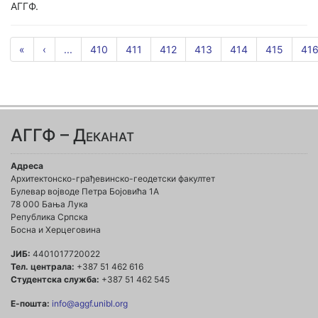
АГГФ.
«
‹
...
410
411
412
413
414
415
41
АГГФ – Деканат
Адреса
Архитектонско-грађевинско-геодетски факултет
Булевар војводе Петра Бојовића 1A
78 000 Бања Лука
Република Српска
Босна и Херцеговина
ЈИБ:
4401017720022
Тел. централа:
+387 51 462 616
Студентска служба:
+387 51 462 545
Е-пошта:
info@aggf.unibl.org