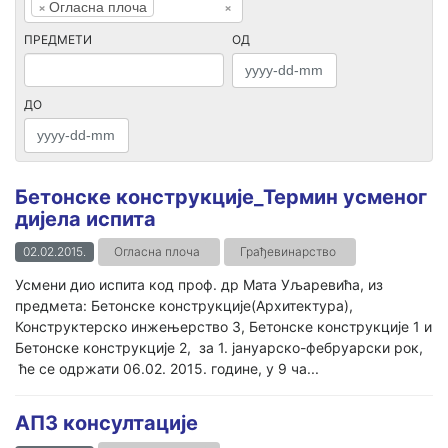
×
Огласна плоча
×
ПРЕДМЕТИ
ОД
ДО
Бетонске конструкције_Термин усменог
дијела испита
02.02.2015.
Огласна плоча
Грађевинарство
Усмени дио испита код проф. др Мата Уљаревића, из
предмета: Бетонске конструкције(Архитектура),
Конструктерско инжењерство 3, Бетонске конструкције 1 и
Бетонске конструкције 2, за 1. јануарско-фебруарски рок,
ће се одржати 06.02. 2015. године, у 9 ча...
AП3 консултације