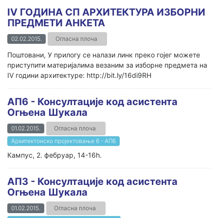
IV ГОДИНА СП АРХИТЕКТУРА ИЗБОРНИ
ПРЕДМЕТИ АНКЕТА
02.02.2015.
Огласна плоча
Поштовани, У прилогу се налази линк преко гојег можете
приступити материјалима везаним за изборне предмета на
IV години архитектуре: http://bit.ly/16di9RH
АП6 - Консултације код асистента
Огњена Шукала
01.02.2015.
Огласна плоча
Архитектонско пројектовање 6 - АП6
Кампус, 2. фебруар, 14-16h.
АП3 - Консултацијe код асистента
Огњена Шукала
01.02.2015.
Огласна плоча