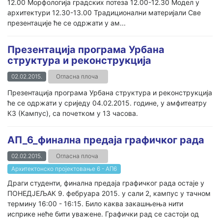
12.00 Морфологија градских потеза 12.00-12.30 Модел у
архитектури 12.30-13.00 Традиционални материјали Све
презентације ће се одржати у ам...
Презентација програма Урбана
структура и реконструкција
02.02.2015.
Огласна плоча
Презентација програма Урбана структура и реконструкција
ће се одржати у сриједу 04.02.2015. године, у амфитеатру
К3 (Кампус), са почетком у 13 часова.
АП_6_финална предаја графичког рада
02.02.2015.
Огласна плоча
Архитектонско пројектовање 6 - АП6
Драги студенти, финална предаја графичког рада остaје у
ПОНЕДЈЕЉАК 9. фебруара 2015. у сали 2, кампус у тачном
термину 16:00 - 16:15. Било каква закашњења нити
исприке неће бити уважене. Графички рад се састоји од