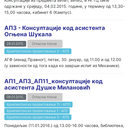
Консултације из предмета ВИМ1, ВИМ2, и НГТЦ биће
одржане у сриједу, 04.02.2015. године, у термину од 13,30-
15,00 часова, кабинет 6 (Кампус).
АП3 - Консултације код асистента
Огњена Шукала
29.01.2015.
Огласна плоча
Архитектонско пројектовање 3 - АП3
АГФ (изнад Правног), петак, 30. јануар, од 11.00 и од 12.00
(у зависности од тога када ко заврши испит из Механике).
АП1_АП3_АП11_консултације код
асистента Душке Милановић
09.01.2015.
Огласна плоча
Архитектонско пројектовање 11 - АП11
Архитектонско пројектовање 1 - AП1
Архитектонско пројектовање 3 - АП3
Понедељак (11.01.2016.) од 13.00-16.00 часова, библиотека,