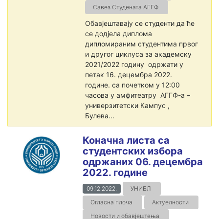
Савез Студената АГГФ
Обавјештавају се студенти да ће
се додјела диплома
дипломираним студентима првог
и другог циклуса за академску
2021/2022 годину одржати у
петак 16. децембра 2022.
године. са почетком у 12:00
часова у амфитеатру АГГФ-а –
универзитетски Кампус ,
Булева...
Коначна листа са
студентских избора
одржаних 06. децембра
2022. године
09.12.2022.
УНИБЛ
Огласна плоча
Актуелности
Новости и обавјештења