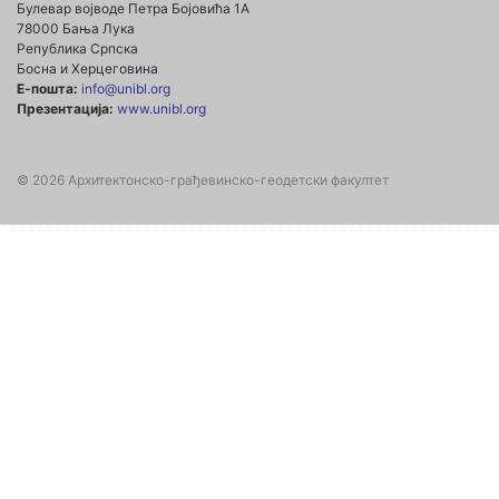
Булевар војводе Петра Бојовића 1А
78000 Бања Лука
Република Српска
Босна и Херцеговина
Е-пошта:
info@unibl.org
Презентација:
www.unibl.org
© 2026 Архитектонско-грађевинско-геодетски факултет