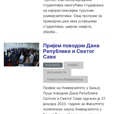
студентима омогућава студирање
на најпрестижнијим турским
универзитетима. Овај програм за
примарни циљ има успјешним
студентима, широм свијета,
обезби...
Пријем поводом Дана
Републике и Светог
Саве
31.01.2023.
УНИБЛ
Актуелности
Новости и обавјештења
Пријем на Универзитету у Бањој
Луци поводом Дана Републике
Српске и Светог Саве одржан је 27.
јануара 2023. године на Факултету
политичких наука Универзитета у