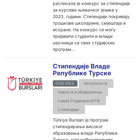
расписала је конкурс за стипендије
за курсеве њемачког језика у
2023. години. Стипендије покривају
трошкове школарине, смјештаја и
исхране. На конкурс се могу
пријавити студенти и млади
научници са свих студијских
програм...
Стипендије Владе
Републике Турске
01.02.2023.
Актуелности
Новости и обавјештења
Савез Студената АГГФ
Стипендије
Türkiye Bursları је програм
стипендирања високог
образовања владе Републике
Турске, који међународним