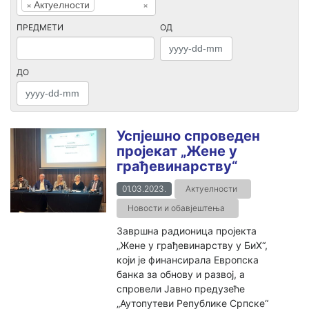
×
Актуелности
×
ПРЕДМЕТИ
ОД
ДО
Успјешно спроведен
пројекат „Жене у
грађевинарству“
01.03.2023.
Актуелности
Новости и обавјештења
Завршна радионица пројекта
„Жене у грађевинарству у БиХ“,
који је финансирала Европска
банка за обнову и развој, а
спровели Јавно предузеће
„Аутопутеви Републике Српске“