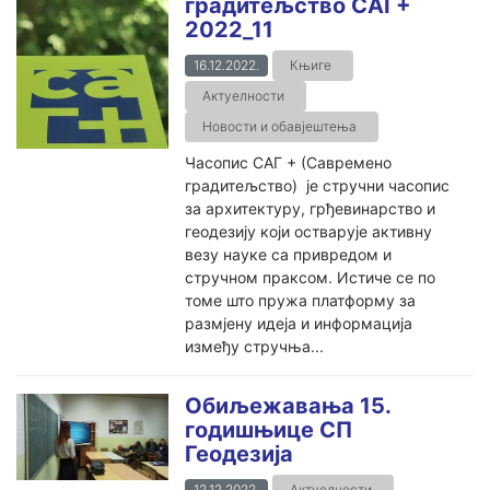
градитељство САГ+
2022_11
16.12.2022.
Књиге
Актуелности
Новости и обавјештења
Часопис САГ + (Савремено
градитељство) је стручни часопис
за архитектуру, грђевинарство и
геодезију који остварује активну
везу науке са привредом и
стручном праксом. Истиче се по
томе што пружа платформу за
размjену идеја и информација
између стручња...
Oбиљежавања 15.
годишњице СП
Геодезија
12.12.2022.
Актуелности