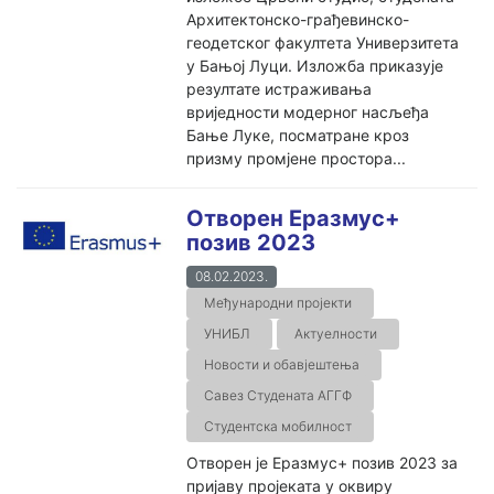
Архитектонско-грађевинско-
геодетског факултета Универзитета
у Бањој Луци. Изложба приказује
резултате истраживања
вриједности модерног насљеђа
Бање Луке, посматране кроз
призму промјене простора...
Отворен Еразмус+
позив 2023
08.02.2023.
Међународни пројекти
УНИБЛ
Актуелности
Новости и обавјештења
Савез Студената АГГФ
Студентска мобилност
Отворен је Еразмус+ позив 2023 за
пријаву пројеката у оквиру