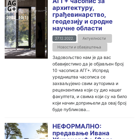
АГГ+ часопис за
архитектуру,
грађевинарство,
геодезију и сродне
научне области
27.12.2022.
Актуелности
Новости и обавјештења
Задовољство нам је да вас
обавијестимо да је објављен број
10 часописа АГГ+. Испред
уредништва часописа се
захваљујемо свим ауторима и
рецензентима који су дио нашег
факултета, и свима који су на било
који начин доприњели да овај број
буде публикова...
НЕФОРМАЛНО:
предавање Ивана