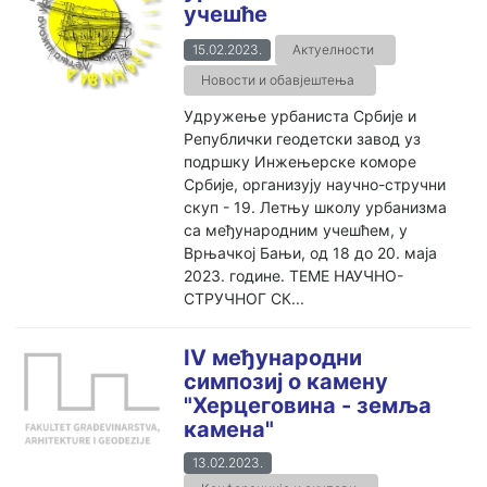
учешће
15.02.2023.
Актуелности
Новости и обавјештења
Удружење урбаниста Србије и
Републички геодетски завод уз
подршку Инжењерске коморе
Србије, организују научно-стручни
скуп - 19. Летњу школу урбанизма
са међународним учешћем, у
Врњачкој Бањи, од 18 до 20. маја
2023. године. ТЕМЕ НАУЧНО-
СТРУЧНОГ СК...
IV међународни
симпозиј о камену
"Херцеговина - земља
камена"
13.02.2023.