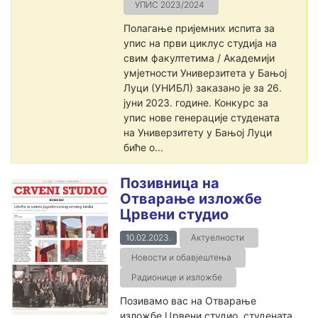
УПИС 2023/2024
Полагање пријемних испита за
упис на први циклус студија на
свим факултетима / Академији
умјетности Универзитета у Бањој
Луци (УНИБЛ) заказано је за 26.
јуни 2023. године. Конкурс за
упис нове генерације студената
на Универзитету у Бањој Луци
биће о...
Позивница на
Отварање изложбе
Црвени студио
10.02.2023.
Актуелности
Новости и обавјештења
Радионице и изложбе
Позивамо вас на Отварање
изложбе Црвени студио, студената