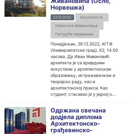
Живановића (Осло,
Норвешка)
23.12.2022.
Актуелности
Новости и обавјештења
Гостујућа предавања
Понедјељак, 26.12.2022, АГГФ
(Универзитетски град), К2, 14.00
часова. Др Иван Живановић
архитекта је са вриједним
искуством у архитектонском
образовању, истраживачком и
теоријско раду, као и
архитектонској пракси. Као
студент, стасавао је у једној о...
Одржана свечана
додјела диплома
Архитектонско-
грађевинско-