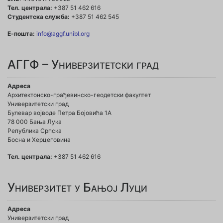
Тел. централа:
+387 51 462 616
Студентска служба:
+387 51 462 545
Е-пошта:
info@aggf.unibl.org
АГГФ – Универзитетски град
Адреса
Архитектонско-грађевинско-геодетски факултет
Универзитетски град
Булевар војводе Петра Бојовића 1A
78 000 Бања Лука
Република Српска
Босна и Херцеговина
Тел. централа:
+387 51 462 616
Универзитет у Бањој Луци
Адреса
Универзитетски град