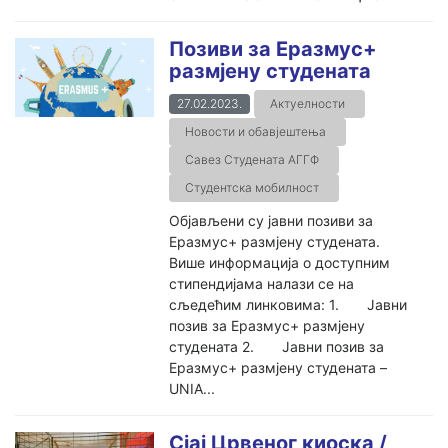
Позиви за Еразмус+
размјену студената
27.02.2023.
Актуелности
Новости и обавјештења
Савез Студената АГГФ
Студентска мобилност
Објављени су јавни позиви за
Еразмус+ размјену студената.
Више информација о доступним
стипендијама налази се на
сљедећим линковима: 1. Јавни
позив за Еразмус+ размјену
студената 2. Јавни позив за
Еразмус+ размјену студената –
UNIA...
Сјај Црвеног киоска /