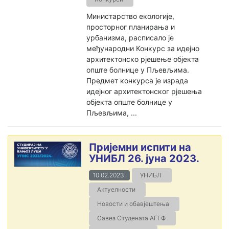
Министарство екологије,
просторног планирања и
урбанизма, расписало је
међународни Конкурс за идејно
архитектонско рјешење објекта
опште болнице у Пљевљима.
Предмет конкурса је израда
идејног архитектонског рјешења
објекта опште болнице у
Пљевљима, ...
Пријемни испити на
УНИБЛ 26. јуна 2023.
10.02.2023.
УНИБЛ
Актуелности
Новости и обавјештења
Савез Студената АГГФ