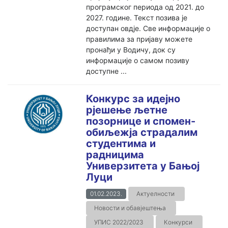
програмског периода од 2021. до
2027. године. Текст позива је
доступан овдје. Све информације о
правилима за пријаву можете
пронађи у Водичу, док су
информације о самом позиву
доступне ...
Конкурс за идејно
рјешење љетне
позорнице и спомен-
обиљежјa страдалим
студентима и
радницима
Универзитета у Бањој
Луци
01.02.2023.
Актуелности
Новости и обавјештења
УПИС 2022/2023
Конкурси