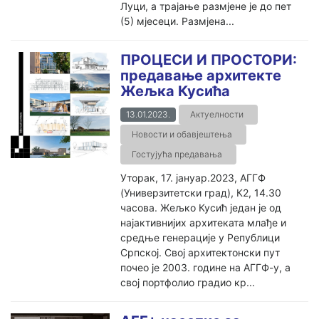
Луци, а трајање размјене је до пет
(5) мјесеци. Размјена...
ПРОЦЕСИ И ПРОСТОРИ:
предавање архитекте
Жељка Кусића
13.01.2023.
Актуелности
Новости и обавјештења
Гостујућа предавања
Уторак, 17. јануар.2023, АГГФ
(Универзитетски град), К2, 14.30
часова. Жељко Кусић један је од
најактивнијих архитеката млађе и
средње генерације у Републици
Српској. Свој архитектонски пут
почео је 2003. године на АГГФ-у, а
свој портфолио градио кр...