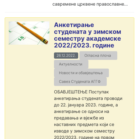
савремене црквене православне...
Анкетирање
студената у зимском
семестру академске
2022/2023. године
26.12.2022.
Огласна плоча
Актуелности
Новости и обавјештења
Савез Студената АГГФ
ОБАВЈЕШТЕЊЕ Поступак
анкетирања студената проводи
до 22. јануара 2023. године, а
анкетирање се односи на
предавања и вјежбе из
наставних предмета који се
изводе у зимском семестру
2022/2023. године на првом