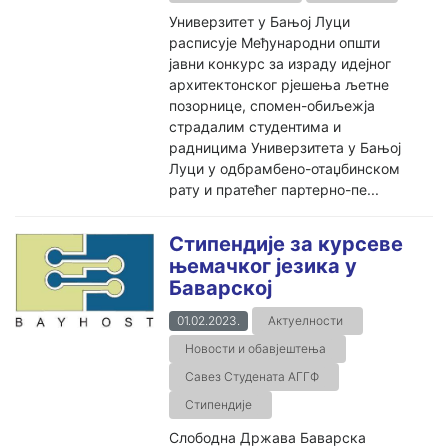
Универзитет у Бањој Луци
расписује Међународни општи
јавни конкурс за израду идејног
архитектонског рјешења љетне
позорнице, спомен-обиљежјa
страдалим студентима и
радницима Универзитета у Бањој
Луци у одбрамбено-отаџбинском
рату и пратећег партерно-пе...
Стипендије за курсеве
њемачког језика у
Баварској
01.02.2023.
Актуелности
Новости и обавјештења
Савез Студената АГГФ
Стипендије
Слободна Држава Баварска