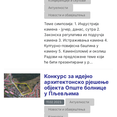
Конференције и скупови
Актуелности
Новости и обавјештења
Теме симпозија: 1. Индустрија
камена - јучер, данас, сутра 2.
Законска регулатива из подручја
камена 3. Истраживања камена 4.
Културно-повијесна баштина у
камену 5. Камен(оломи) и околиш
Радови на предложене теме који
ће бити презентирани у р...
Конкурс за идејно
архитектонско рјешење
објекта Опште болнице
у Пљевљима
11.02.2023.
Актуелности
Новости и обавјештења
Конкурси