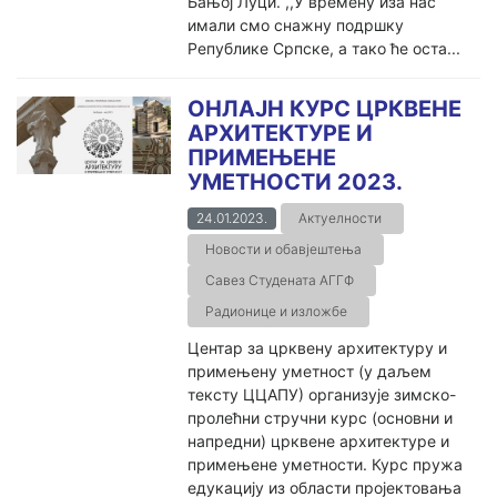
Бањој Луци. ,,У времену иза нас
имали смо снажну подршку
Републике Српске, а тако ће оста...
ОНЛАЈН КУРС ЦРКВЕНЕ
АРХИТЕКТУРЕ И
ПРИМЕЊЕНЕ
УМЕТНОСТИ 2023.
24.01.2023.
Актуелности
Новости и обавјештења
Савез Студената АГГФ
Радионице и изложбе
Центар за црквену архитектуру и
примењену уметност (у даљем
тексту ЦЦАПУ) организује зимско-
пролећни стручни курс (основни и
напредни) црквене архитектуре и
примењене уметности. Курс пружа
едукацију из области пројектовања