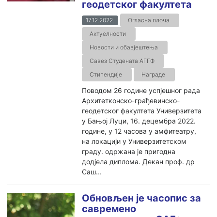
геодетског факултета
17.12.2022.
Огласна плоча
Актуелности
Новости и обавјештења
Савез Студената АГГФ
Стипендије
Награде
Поводом 26 године успјешног рада
Архитетконско-грађевинско-
геодетског факултета Универзитета
у Бањој Луци, 16. децембра 2022.
године, у 12 часова у амфитеатру,
на локацији у Универзитетском
граду. одржана је пригодна
додјела диплома. Декан проф. др
Саш...
Обновљен је часопис за
савремено