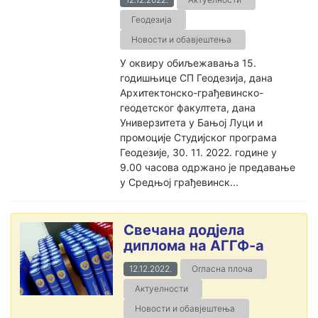
Геодезија
Новости и обавјештења
У оквиру обиљежавања 15.
годишњице СП Геодезија, дана
Архитектонско-грађевинско-
геодетског факултета, дана
Универзитета у Бањој Луци и
промоције Студијског програма
Геодезије, 30. 11. 2022. године у
9.00 часова одржано је предавање
у Средњој грађевинск...
Свечана додјела
диплома на АГГФ-а
12.12.2022.
Огласна плоча
Актуелности
Новости и обавјештења