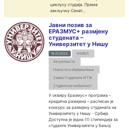
циклусу студија. Према
закључку Сенат...
Јавни позив за
ЕРАЗМУС+ размјену
студената –
Универзитет у Нишу
16.01.2023.
УНИБЛ
Актуелности
Новости и обавјештења
Савез Студената АГГФ
Студентска мобилност
У оквиру Еразмус+ програма –
кредитна размјена – расписан је
конкурс за размјену студената на
Универзитету у Нишу - Србија.
Доступна је једна (1) стипендија за
студенте Универзитета у Бањој