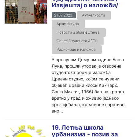
Извјештај о изложби/
21.02.2023.
Актуелности
Архитектура
Новости и обавјештења
Савез Студената АГГФ
Радионице и изложбе
У препуном Дому омладине Бања
Лука, прошли уторак је отворена
студентска pop-up изложба
Црвени студио, којом се чувени
објекат, црвени киоск К67 (арх.
Саша Махтиг, 1966) бар на кратко
вратио у град и оживио једнако
кроз сјећања, креативне наративе,
вир...
19. Летња школа
урбанизма - позив за