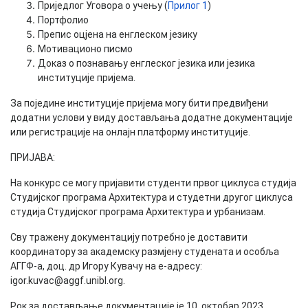
Приједлог Уговора о учењу (
Прилог 1
)
Портфолио
Препис оцјена на енглеском језику
Мотивационо писмо
Доказ о познавању енглеског језика или језика
институције пријема.
За поједине институције пријема могу бити предвиђени
додатни услови у виду достављања додатне документације
или регистрације на онлајн платформу институције.
ПРИЈАВА:
На конкурс се могу пријавити студенти првог циклуса студија
Студијског програма Архитектура и студетни другог циклуса
студија Студијског програма Архитектура и урбанизам.
Сву тражену документацију потребно је доставити
координатору за академску размјену студената и особља
АГГФ-а, доц. др Игору Кувачу на е-адресу:
igor.kuvac@aggf.unibl.org.
Рок за достављање документације је 10. октобар 2023.