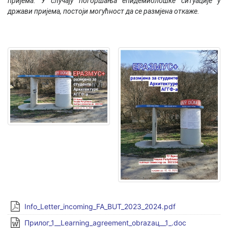
пријема. У случају погоршања епидемиолошке ситуације у
држави пријема, постоји могућност да се размјена откаже.
Info_Letter_incoming_FA_BUT_2023_2024.pdf
Прилог_1__Learning_agreement_obrazaц__1_.doc