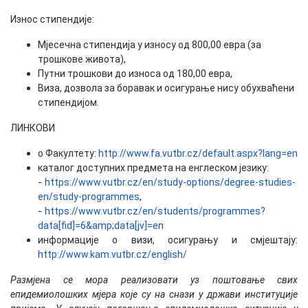
Износ стипендије:
Мјесечна стипендија у износу од 800,00 евра (за
трошкове живота),
Путни трошкови до износа од 180,00 евра,
Виза, дозвола за боравак и осигурање нису обухваћени
стипендијом.
ЛИНКОВИ
о Факултету:
http://www.fa.vutbr.cz/default.aspx?lang=en
каталог доступних предмета на енглеском језику:
-
https://www.vutbr.cz/en/study-options/degree-studies-
en/study-programmes
,
-
https://www.vutbr.cz/en/students/programmes?
data[fid]=6&amp;data[jv]=en
информације о визи, осигурању и смјештају:
http://www.kam.vutbr.cz/english/
Размјена се мора реализовати уз поштовање свих
епидемиолошких мјера које су на снази у држави институције