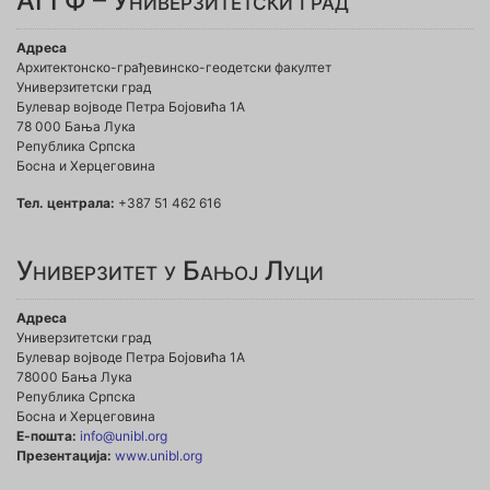
АГГФ – Универзитетски град
Адреса
Архитектонско-грађевинско-геодетски факултет
Универзитетски град
Булевар војводе Петра Бојовића 1A
78 000 Бања Лука
Република Српска
Босна и Херцеговина
Тел. централа:
+387 51 462 616
Универзитет у Бањој Луци
Адреса
Универзитетски град
Булевар војводе Петра Бојовића 1А
78000 Бања Лука
Република Српска
Босна и Херцеговина
Е-пошта:
info@unibl.org
Презентација:
www.unibl.org