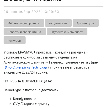
26. септембар 2023. 10:09:30
Међународни пројекти
Актуелности
Архитектура
Новости и обавјештења
Студентска мобилност
Конкурси
У оквиру ЕРАЗМУС+ програма – кредитна размјена –
расписан је конкурс за размјену студената на
Архитектонском факултету
Техничк
ог
универзитет
а у
Брн
у
(
Brno University of Technology
) у току
љетњег
семестра
академске 202
3
/2
4
. године.
ПОТРЕБНА ДОКУМЕНТАЦИЈА:
За конкурс је потребно доставити:
Копију пасоша
CV
у
Europass
формату