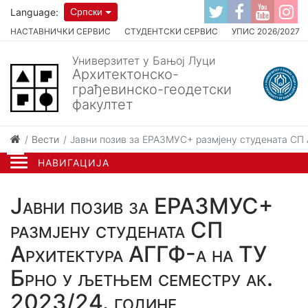
Language:
Српски
НАСТАВНИЧКИ СЕРВИС
СТУДЕНТСКИ СЕРВИС
УПИС 2026/2027
Универзитет у Бањој Луци
Архитектонско-
грађевинско-геодетски
факултет
Вести
Јавни позив за ЕРАЗМУС+ размјену студената СП 
НАВИГАЦИЈА
Јавни позив за ЕРАЗМУС+
размјену студената СП
Архитектура АГГФ-а на ТУ
Брно у љетњем семестру ак.
2023/24. године