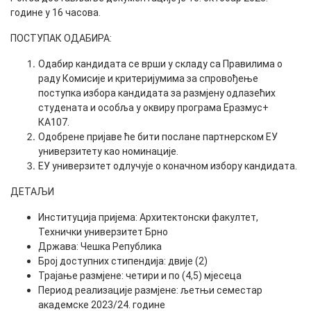
године у 16 часова.
ПОСТУПАК ОДАБИРА:
Одабир кандидата се врши у складу са Правилима о
раду Комисије и критеријумима за спровођење
поступка избора кандидата за размјену одлазећих
студената и особља у оквиру програма Еразмус+
КА107.
Одобрене пријаве ће бити послане партнерском ЕУ
универзитету као номинације.
ЕУ универзитет одлучује о коначном избору кандидата.
ДЕТАЉИ
Институција пријема: Архитектонски факултет,
Технички универзитет Брно
Држава: Чешка Република
Број доступних стипендија: двије (2)
Трајање размјене: четири и по (4,5) мјесеца
Период реализације размјене: љетњи семестар
академске 2023/24. године