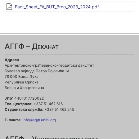
Fact_Sheet_FA_BUT_Brno_2023_2024.pdf
АГГФ – Деканат
Адреса
Архитектонско-грађевинско-геодетски факултет
Булевар војводе Петра Бојовића 1A
78 000 Бања Лука
Република Српска
Босна и Херцеговина
ЈИБ:
4401017720022
Тел. централа:
+387 51 462 616
Студентска служба:
+387 51 462 545
Е-пошта:
info@aggf.unibl.org