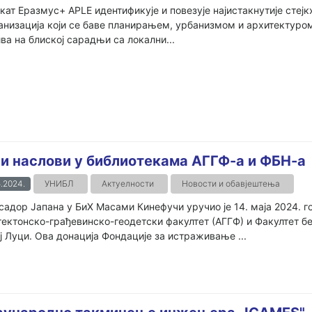
кат Еразмус+ APLE идентификује и повезује најистакнутије стејк
анизација који се баве планирањем, урбанизмом и архитектуром.
ва на блиској сарадњи са локални...
и наслови у библиотекама АГГФ-а и ФБН-а
.2024.
УНИБЛ
Актуелности
Новости и обавјештења
адор Јапана у БиХ Масами Кинефучи уручио је 14. маја 2024. г
ектонско-грађевинско-геодетски факултет (АГГФ) и Факултет бе
 Луци. Ова донација Фондације за истраживање ...