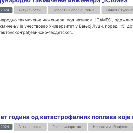
ународно такмичење инжењера „ICAMES"
.2024.
Актуелности
Новости и обавјештења
Савез Студена
ародно такмичење инжењера, под називом „ICAMES", одржано је 
кмичењу је учествовао Универзитет у Бањој Луци, поред 15 дру
ектонско-грађевинско-геодетског...
ет година од катастрофалних поплава које
.2024.
Актуелности
Грађевинарство
Новости и обавјештењ