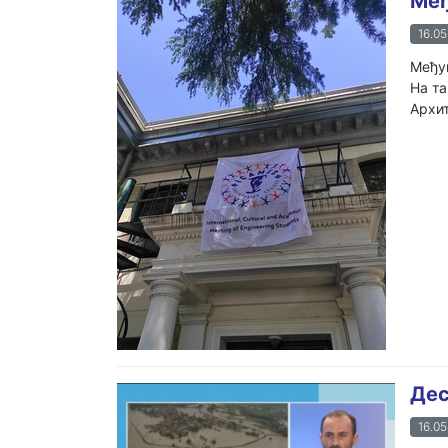
Међ
16.05
Међун
На та
Архит
Дес
16.05