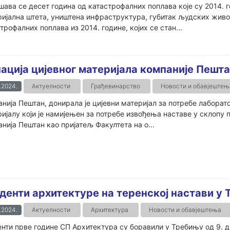
ава се десет година од катастрофалних поплава које су 2014. 
ијална штета, уништена инфраструктура, губитак људских живо
трофалних поплава из 2014. године, којих се стан...
ација цијевног материјала компаније Пешт
.2024.
Актуелности
Грађевинарство
Новости и обавјештењ
нија Пештан, донирала је цијевни материјал за потребе лаборат
ијалу који је намијењен за потребе извођења наставе у склопу
нија Пештан као пријатељ Факултета на о...
денти архитектуре на теренској настави у
.2024.
Актуелности
Архитектура
Новости и обавјештења
нти прве године СП Архитектура су боравили у Требињу од 9. до