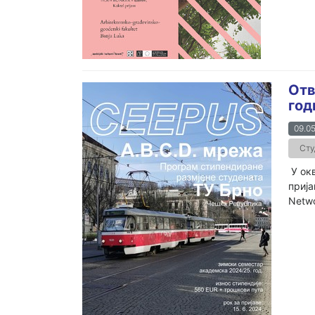
Отв
год
09.05
Сту
У окв
прија
Networ