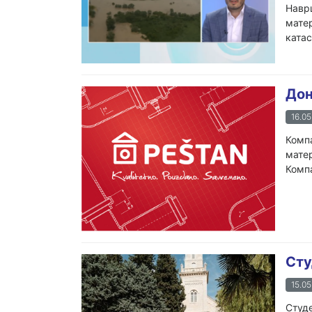
Наврш
матер
катас
Дон
16.05
Компа
матер
Компа
Сту
15.05
Студе