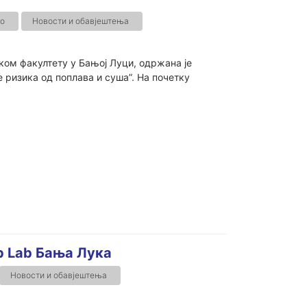
о
Новости и обавјештења
ском факултету у Бањој Луци, одржана је
изика од поплава и суша”. На почетку
p Lab Бања Лука
Новости и обавјештења