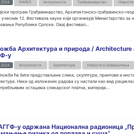
.2024.
УНИБЛ
Актуелности
Грађевинарство
Новости
јски програм Грађевинарство, Архитектонско-грађевинско-геод
е учесник 12. Фестивала науке који организује Министарство за 
овање Републике Српске. Овај фестивал...
ожба Архитектура и природа / Architecture
Ф-у
.2024.
Актуелности
Архитектура
Новости и обавјештења
ложби ће бити представљене слике, скулптуре, принтови и инс
ектуре. Неки од изложених радова су настали као вид рециклаж
требљивим остацима сликарског платна, материја...
АГГФ-у одржана Национална радионица „П
смањење ризика од поплава и суша”