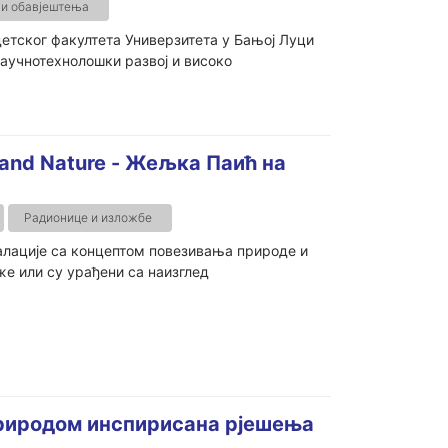
 и обавјештења
етског факултета Универзитета у Бањoj Луци
научнотехнолошки развој и високо
 and Nature - Жељка Паић на
Радионице и изложбе
талације са концептом повезивања природе и
е или су урађени са наизглед
риродом инспирисана рјешења