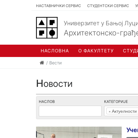
НАСТАВНИЧКИ СЕРВИС
СТУДЕНТСКИ СЕРВИС
У
Универзитет у Бањој Луц
Архитектонско-грађ
НАСЛОВНА
О ФАКУЛТЕТУ
СТУД
Вести
Новости
НАСЛОВ
КАТЕГОРИЈЕ
×
Актуелности
Уче