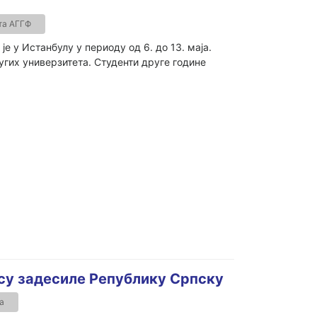
та АГГФ
у Истанбулу у периоду од 6. до 13. маја.
гих универзитета. Студенти друге године
 су задесиле Републику Српску
а