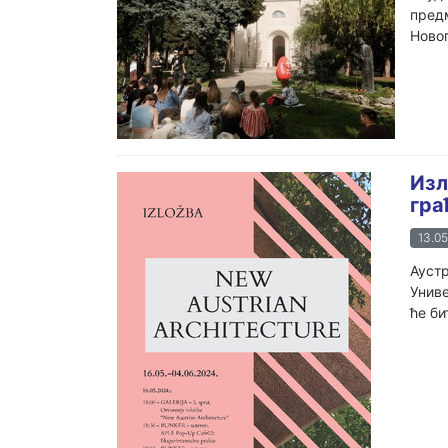
пред
Новог
Изл
гра
13.05
Аустр
Униве
ће би