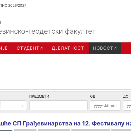
ПИС 2026/2027
и
евинско-геодетски факултет
ИЈЕ
СТУДЕНТИ
ДЈЕЛАТНОСТ
НОВОСТИ
ПРЕДМЕТИ
ОД
ДО
×
шће СП Грађевинарствa на 12. Фестивалу н