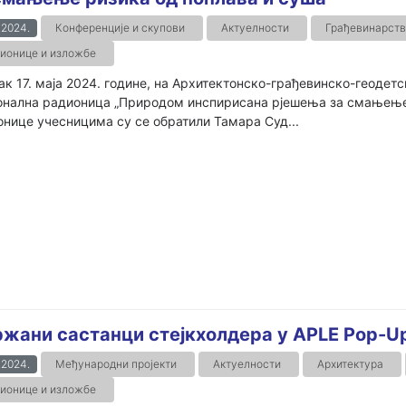
.2024.
Конференције и скупови
Актуелности
Грађевинарств
ионице и изложбе
ак 17. маја 2024. године, на Архитектонско-грађевинско-геодет
онална радионица „Природом инспирисана рјешења за смањење р
нице учесницима су се обратили Тамара Суд...
жани састанци стејкхолдера у APLE Pop-U
.2024.
Међународни пројекти
Актуелности
Архитектура
ионице и изложбе