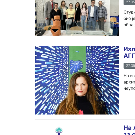
27.05
Студи
био ј
образ
Изл
АГГ
27.05
На из
архит
неупо
На 
за 