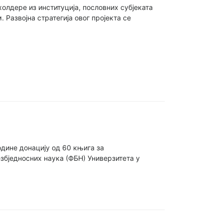
холдере из институција, пословних субјеката
 Развојна стратегија овог пројекта се
одине донацију од 60 књига за
збједносних наука (ФБН) Универзитета у