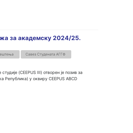
жа за академску 2024/25.
јештења
Савез Студената АГГФ
тудије (CEEPUS III) отворен је позив за
шка Република) у оквиру CEEPUS ABCD