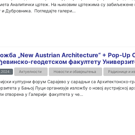
мета Аналитички цртеж. На њиховим цртежима су забиљежене г
 и Дубровника. Погледајте галери...
ожба „New Austrian Architecture“ + Pop-Up 
ђевинско-геодетском факултету Универзит
.2024.
Актуелности
Новости и обавјештења
Радионице и и
ијски културни форум Сарајево у сарадњи са Архитектонско-г
рзитета у Бањој Луци организује изложбу о новој аустријској архи
ти отворена у Галерији факултета у че...