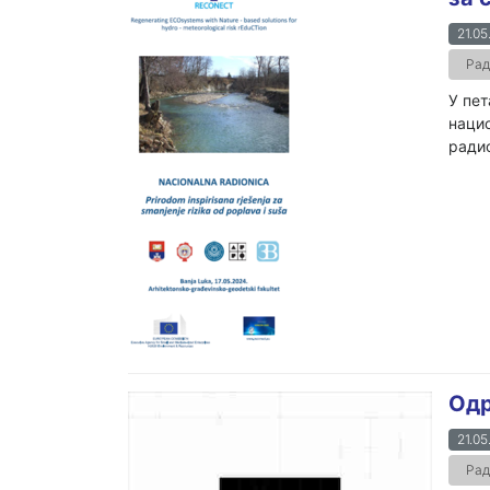
21.05
Рад
У пет
наци
радио
Одр
21.05
Рад