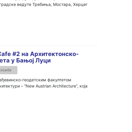
радске ведуте Требиња, Мостара, Херцег
Cafe #2 на Архитектонско-
ета у Бањој Луци
зложбе
рађевинско-геодетским факултетом
тектури – “New Austrian Architecture”, која