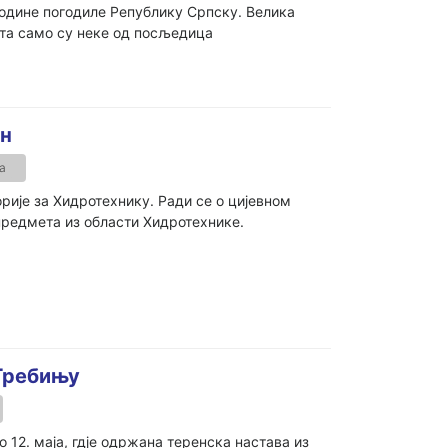
године погодиле Републику Српску. Велика
та само су неке од посљедица
ан
а
орије за Хидротехнику. Ради се о цијевном
 предмета из области Хидротехнике.
 Требињу
 12. маја, гдје одржана теренска настава из