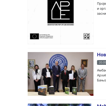
Проје
и орг
засни
Нов
20.05
Амбас
Архит
Бањој