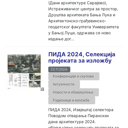
(Дани архитектуре Сарајево),
Истраживачког центра за простор,
Друштва архитеката Бања Лука и
Архитектонско-грађевинско-
геодетског факултета Универзитета
у Бањој Луци, одржава се ново
издање дог...
ПИДА 2024, Селекција
пројеката за изложбу
23.11.2024.
Конференције и скупови
Актуелности
Новости и обавјештења
Радионице и изложбе
ПИДА 2024, Извјештај селектора
Поводом отварања Пиранских
дана архитектуре 2024.
објављујемо селекцију пројеката за