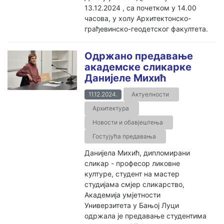
13.12.2024 , са почетком у 14.00
часова, у холу Архитектонско-
грађевинско-геодетског факултета.
Одржано предавање
академске сликарке
Данијеле Михић
11.12.2024.
Актуелности
Архитектура
Новости и обавјештења
Гостујућа предавања
Данијела Михић, дипломирани
сликар - професор ликовне
културе, студент на мастер
студијама смјер сликарство,
Академија умјетности
Универзитета у Бањој Луци
одржала је предавање студентима