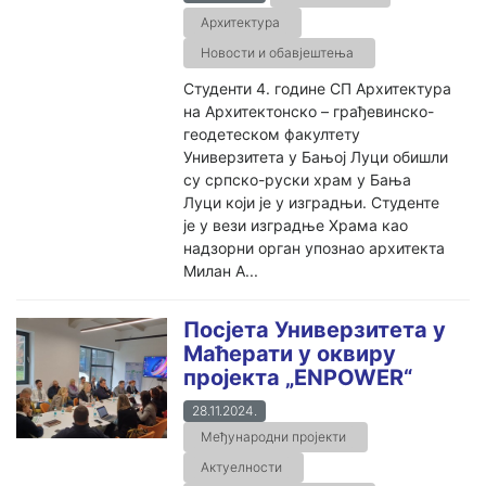
Архитектура
Новости и обавјештења
Студенти 4. године СП Архитектура
на Архитектонско – грађевинско-
геодетеском факултету
Универзитета у Бањoj Луци обишли
су српско-руски храм у Бања
Луци који је у изградњи. Студенте
је у вези изградње Храма као
надзорни орган упознао архитекта
Милан А...
Посјета Универзитета у
Маћерати у оквиру
пројекта „ENPOWER“
28.11.2024.
Међународни пројекти
Актуелности