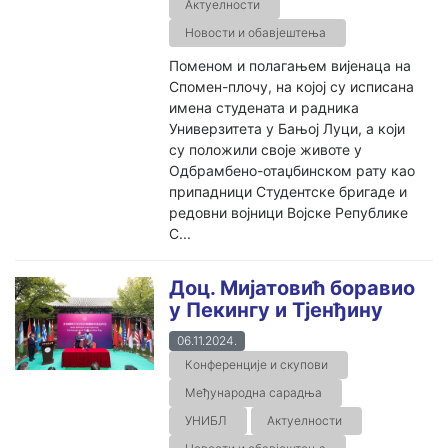
Актуелности
Новости и обавјештења
Поменом и полагањем вијенаца на
Спомен-плочу, на којој су исписана
имена студената и радника
Универзитета у Бањој Луци, а који
су положили своје животе у
Одбрамбено-отаџбинском рату као
припадници Студентске бригаде и
редовни војници Војске Републике
С...
Доц. Мијатовић боравио
у Пекингу и Тјенђину
06.11.2024.
Конференције и скупови
Међународна сарадња
УНИБЛ
Актуелности