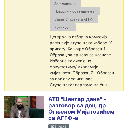
Актуелности
Новости и обавјештења
Савез Студената АГГФ
Конкурси
Централна изборна комисија
расписује студентске изборе. У
прилогу: Конкурс Образац 1 -
Образац за пријаву за чланове
Изборне комисије на
факултетима/ Академији
умјетности Образац 2 - Образац
за пријаву за чланове
Студентског парламента Уни...
АТВ "Центар дана" -
разговор са доц. др
Огњеном Мијатовићем
са АГГФ-а
15.11.2024.