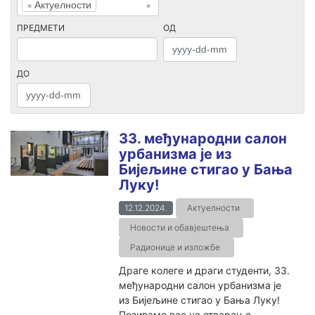
×
Актуелности
×
ПРЕДМЕТИ
ОД
ДО
33. међународни салон
урбанизма је из
Бијељине стигао у Бања
Луку!
12.12.2024.
Актуелности
Новости и обавјештења
Радионице и изложбе
Драге колеге и драги студенти, 33.
међународни салон урбанизма је
из Бијељине стигао у Бања Луку!
Позивамо вас на отварање