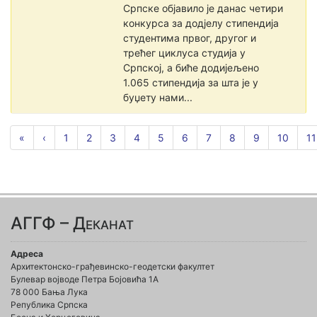
Српске објавило је данас четири
конкурса за додјелу стипендија
студентима првог, другог и
трећег циклуса студија у
Српској, а биће додијељено
1.065 стипендија за шта је у
буџету нами...
«
‹
1
2
3
4
5
6
7
8
9
10
11
АГГФ – Деканат
Адреса
Архитектонско-грађевинско-геодетски факултет
Булевар војводе Петра Бојовића 1A
78 000 Бања Лука
Република Српска