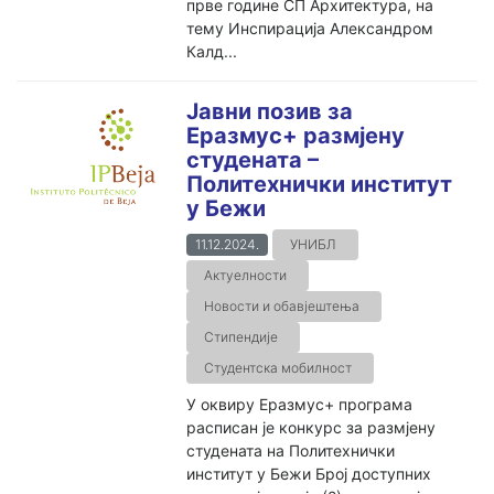
прве године СП Архитектура, на
тему Инспирација Александром
Калд...
Јавни позив за
Еразмус+ размјену
студената –
Политехнички институт
у Бежи
11.12.2024.
УНИБЛ
Актуелности
Новости и обавјештења
Стипендије
Студентска мобилност
У оквиру Еразмус+ програма
расписан је конкурс за размјену
студената на Политехнички
институт у Бежи Број доступних