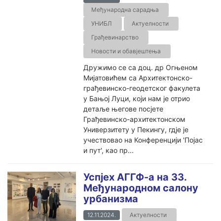
Међународна сарадња
УНИБЛ
Актуелности
Грађевинарство
Новости и обавјештења
Дружимо се са доц. др Огњеном
Мијатовићем са Архитектонско-
грађевинско-геодетског факулета
у Бањој Луци, који нам је отрио
детаље његове посјете
Грађевинско-архитектонском
Универзитету у Пекингу, гдје је
учествовао на Конференцији 'Појас
и пут', као пр...
Успјех АГГФ-а на 33.
Међународном салону
урбанизма
12.11.2024.
Актуелности