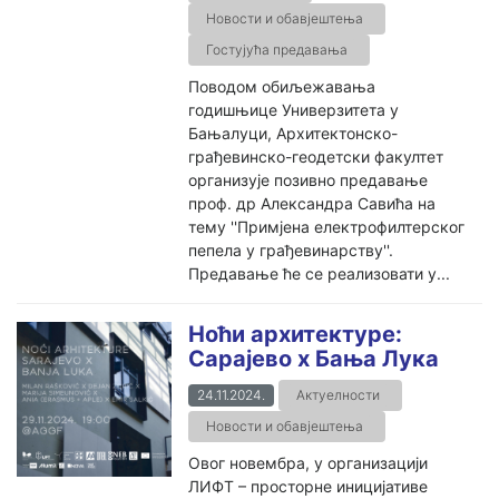
Новости и обавјештења
Гостујућа предавања
Поводом обиљежавања
годишњице Универзитета у
Бањалуци, Архитектонско-
грађевинско-геодетски факултет
организује позивно предавање
проф. др Александра Савића на
тему ''Примјена електрофилтерског
пепела у грађевинарству''.
Предавање ће се реализовати у...
Ноћи архитектуре:
Сарајево x Бања Лука
24.11.2024.
Актуелности
Новости и обавјештења
Овог новембра, у организацији
ЛИФТ – просторне иницијативе