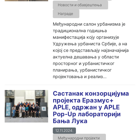
Новости и обавјештења
Награде
Међународни салон урбанизма је
традиционална годишња
манифестација коју организује
Удружења урбаниста Србије, а на
којој се представљају најзначајнија
актуелна дешавања у области
просторног и урбанистичког
планирања, урбанистичког
пројектовања и реализ...
Састанак конзорцијума
пројекта Еразмус+
APLE, одржан у APLE
Pop-Up лабораторији
Бања Лука
12.11.2024.
Међународни пројекти