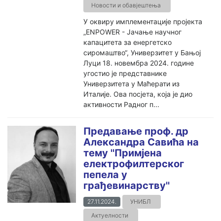
Новости и обавјештења
У оквиру имплементације пројекта
„ENPOWER - Јачање научног
капацитета за енергетско
сиромаштво“, Универзитет у Бањој
Луци 18. новембра 2024. године
угостио је представнике
Универзитета у Маћерати из
Италије. Ова посјета, која је дио
активности Радног п...
Предавање проф. др
Александра Савића на
тему ''Примјена
електрофилтерског
пепела у
грађевинарству''
27.11.2024.
УНИБЛ
Актуелности