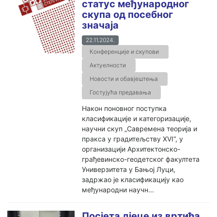
статус међународног
скупа од посебног
значаја
22.11.2024.
Конференције и скупови
Актуелности
Новости и обавјештења
Гостујућа предавања
Након поновног поступка
класификације и категоризације,
научни скуп „Савремена теорија и
пракса у градитељству XVI“, у
организацији Архитектонско-
грађевинско-геодетског факултета
Универзитета у Бањој Луци,
задржао је класификацију као
међународни научн...
Посјета дјеце из вртића