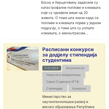
Босну и Херцеговину задесиле су
катастрофалне поплове и клизишта
које су однијела више од 20
живота. О томе шта значи када се
поплаве и клизишта појаве у једном
подручју, о томе шта су уопште
клизишта, о земљотресим...
Расписани конкурси
за додјелу стипендија
студентима
31.10.2024.
Актуелности
Новости и обавјештења
Савез Студената АГГФ
Стипендије
Конкурси
Министарство за
научнотехнолошки развој и
високо образовање Републике