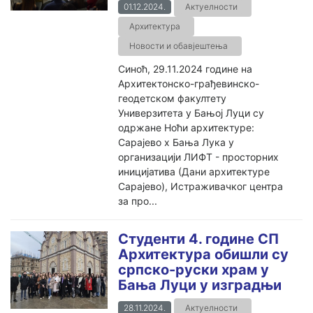
01.12.2024.
Актуелности
Архитектура
Новости и обавјештења
Синоћ, 29.11.2024 године на
Архитектонско-грађевинско-
геодетском факултету
Универзитета у Бањој Луци су
одржане Ноћи архитектуре:
Сарајево x Бања Лука у
организацији ЛИФТ - просторних
иницијатива (Дани архитектуре
Сарајево), Истраживачког центра
за про...
Студенти 4. године СП
Архитектура обишли су
српско-руски храм у
Бања Луци у изградњи
28.11.2024.
Актуелности