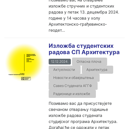
изложбе стручних и студентских
радова у петак 13. децембра 2024.
године у 14 часова у холу
Архитектонско-грађевинско-
геодет...
Изложба студентских
радова СП Архитектура
12.12.2024.
Огласна плоча
Актуелности
Архитектура
Новости и обавјештења
Савез Студената АГГФ
Радионице и изложбе
Позивамо вас да присуствујете
свечаном отварању годишње
изложбе радова студената
студијског програма Архитектура.
Догађај ће се одржати у петак