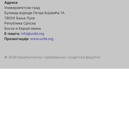
Адреса
Универзитетски град
Булевар војводе Петра Бојовића 1А
78000 Бања Лука
Република Српска
Босна и Херцеговина
Е-пошта:
info@unibl.org
Презентација:
www.unibl.org
© 2026 Архитектонско-грађевинско-геодетски факултет