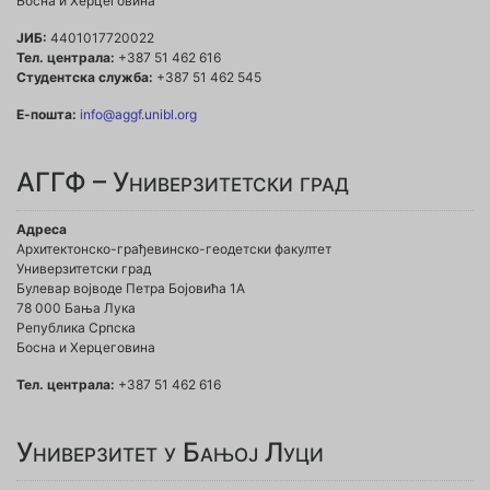
Босна и Херцеговина
ЈИБ:
4401017720022
Тел. централа:
+387 51 462 616
Студентска служба:
+387 51 462 545
Е-пошта:
info@aggf.unibl.org
АГГФ – Универзитетски град
Адреса
Архитектонско-грађевинско-геодетски факултет
Универзитетски град
Булевар војводе Петра Бојовића 1A
78 000 Бања Лука
Република Српска
Босна и Херцеговина
Тел. централа:
+387 51 462 616
Универзитет у Бањој Луци