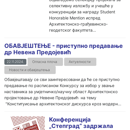
селективну изложбу и учешће у
конкуренцији за награду Student
Honorable Mention испред
Архитектонско-грађевинско-
геодетског факултета...
ОБАВЈЕШТЕЊЕ - приступно предавање
др Невена Предојевић
22.11.2024.
Огласна плоча
Актуелности
Новости и обавјештења
Обавјештавају се сви заинтересовани да ће се приступно
предавање по расписаном Конкурсу за избор у звање
наставника за умјетничко/научну област Архитектонско
пројектовање др Невене Предојевић на тему
"Конституисање архитектонског дискурса кроз модерн...
Конференција
„Степград“ задржала