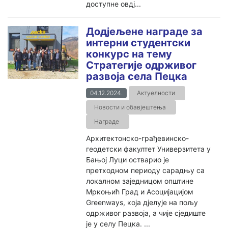
доступне овдј...
Додјељене награде за
интерни студентски
конкурс на тему
Стратегије одрживог
развоја села Пецка
04.12.2024.
Актуелности
Новости и обавјештења
Награде
Архитектонско-грађевинско-
геодетски факултет Универзитета у
Бањој Луци остварио је
претходном периоду сарадњу са
локалном заједницом општине
Мркоњић Град и Асоцијацијом
Greenways, која дјелује на пољу
одрживог развоја, а чије сједиште
је у селу Пецка. ...