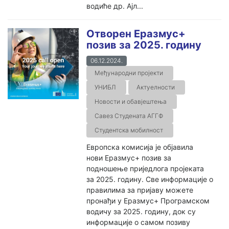
водиће др. Ајл...
Отворен Еразмус+
позив за 2025. годину
06.12.2024.
Међународни пројекти
УНИБЛ
Актуелности
Новости и обавјештења
Савез Студената АГГФ
Студентска мобилност
Европска комисија је објавила
нови Еразмус+ позив за
подношење приједлога пројеката
за 2025. годину. Све информације о
правилима за пријаву можете
пронађи у Еразмус+ Програмском
водичу за 2025. годину, док су
информације о самом позиву