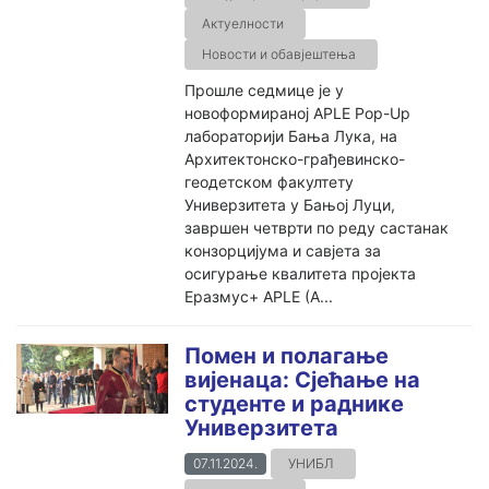
Актуелности
Новости и обавјештења
Прошле седмице је у
новоформираној APLE Pop-Up
лабораторији Бања Лука, на
Архитектонско-грађевинско-
геодетском факултету
Универзитета у Бањој Луци,
завршен четврти по реду састанак
конзорцијума и савјета за
осигурање квалитета пројекта
Еразмус+ APLE (А...
Помен и полагање
вијенаца: Сјећање на
студенте и раднике
Универзитета
07.11.2024.
УНИБЛ