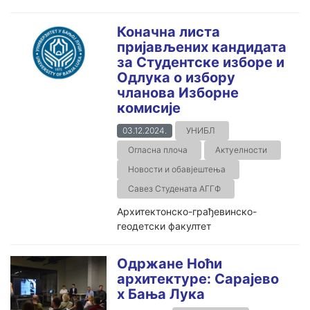
Коначна листа
пријављених кандидата
за Студентске изборе и
Одлука о избору
чланова Изборне
комисије
03.12.2024.
УНИБЛ
Огласна плоча
Актуелности
Новости и обавјештења
Савез Студената АГГФ
Архитектонско-грађевинскo-
геодетски факултет
Одржане Ноћи
архитектуре: Сарајево
x Бања Лука