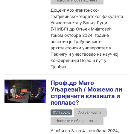
Новости и обавјештења
Доцент Архитектонско-
грађевинско-геодетског факултета
Универзитета у Бањој Луци
(УНИБЛ) др Огњен Мијатовић
током октобра 2024. године
посјетио је Грађевинско-
архитектонски универзитет у
Пекингу и учествовао на научној
конференцији Појас и пут у
Тјенђин...
Проф.др Мато
Уљаревић / Можемо ли
спријечити клизишта и
поплаве?
01.11.2024.
Актуелности
Новости и обавјештења
У ноћи са 3. на 4. октобара 2024,