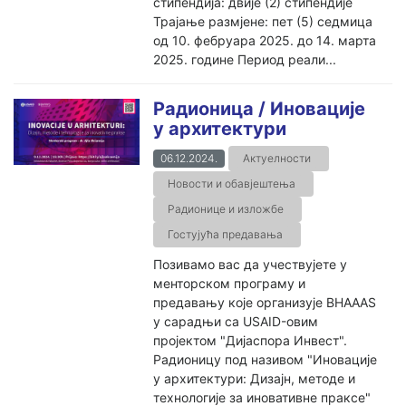
стипендија: двије (2) стипендије
Трајање размјене: пет (5) седмица
од 10. фебруара 2025. до 14. марта
2025. године Период реали...
Радионица / Иновације
у архитектури
06.12.2024.
Актуелности
Новости и обавјештења
Радионице и изложбе
Гостујућа предавања
Позивамо вас да учествујете у
менторском програму и
предавању које организује BHAAAS
у сарадњи са USAID-овим
пројектом "Дијаспора Инвест".
Радионицу под називом "Иновације
у архитектури: Дизајн, методе и
технологије за иновативне праксе"