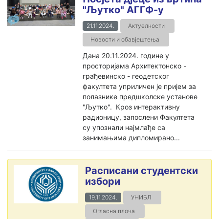
"Љутко" АГГФ-у
21.11.2024.
Актуелности
Новости и обавјештења
Дана 20.11.2024. године у
просторијама Архитектонско -
грађевинско - геодетског
факултета уприличен је пријем за
полазнике предшколске установе
"Љутко". Кроз интерактивну
радионицу, запослени Факултета
су упознали најмлађе са
занимањима дипломирано...
Расписани студентски
избори
19.11.2024.
УНИБЛ
Огласна плоча