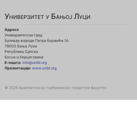
Универзитет у Бањој Луци
Адреса
Универзитетски град
Булевар војводе Петра Бојовића 1А
78000 Бања Лука
Република Српска
Босна и Херцеговина
Е-пошта:
info@unibl.org
Презентација:
www.unibl.org
© 2026 Архитектонско-грађевинско-геодетски факултет