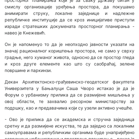
просторног планирања који је за сваку државу битан у
смислу организације уређења простора, да покушамо
анимирати струку, локалне заједнице и надлежне
републичке институције да се кроз иницијативе приступи
изради стратешких докумената просторног планирања -
навео је Кнежевић.
Он је напоменуо то да је неопходно јавности указати на
значај рационалног кориштења простора, не само у сврху
градње, него хуманог живота, односно да се простор гледа
и кроз друге елементе као што су саобраћај, зелене
површине и паркинзи.
Декан Архитектонско-грађевинско-геодетског факултета
Универзитета у Бањалуци Саша Чворо истакао је да је
Форум о урбанизму прилика да се размијене мишљења у
овој области, те захвалио ресорном министарству за
подршку, као и предавачима који су узели активно учешће.
- Ово је прилика да се академска и стручна заједница
сретну и да размијене искуства, те да заједно са локалним
самоуправама и републичким органима буде унапријеђено
савремено урбанистичко и простроно планирање - рекао је