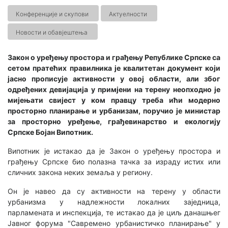
Конференције и скупови
Актуелности
Новости и обавјештења
Закон о уређењу простора и грађењу Републике Српске са
сетом пратећих правилника је квалитетан документ који
јасно прописује активности у овој области, али због
одређених девијација у примјени на терену неопходно је
мијењати свијест у ком правцу треба ићи модерно
просторно планирање и урбанизам, поручио је министар
за просторно уређење, грађевинарство и екологију
Српске Бојан Випотник.
Випотник је истакао да је Закон о уређењу простора и
грађењу Српске био полазна тачка за израду истих или
сличних закона неких земаља у региону.
Он је навео да су активности на терену у области
урбанизма у надлежности локалних заједница,
парламената и инспекција, те истакао да је циљ данашњег
Јавног форума "Савремено урбанистичко планирање" у