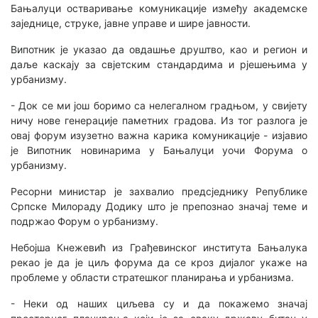
Бањалуци остваривање комуникације између академске
заједнице, струке, јавне управе и шире јавности.
Випотник је указао да овдашње друштво, као и регион и
даље каскају за свјетским стандардима и рјешењима у
урбанизму.
- Док се ми још боримо са нелегалном градњом, у свијету
ничу нове генерације паметних градова. Из тог разлога је
овај форум изузетно важна карика комуникације - изјавио
је Випотник новинарима у Бањалуци уочи Форума о
урбанизму.
Ресорни министар је захвалио предсједнику Републике
Српске Милораду Додику што је препознао значај теме и
подржао Форум о урбанизму.
Небојша Кнежевић из Грађевинског института Бањалука
рекао је да је циљ форума да се кроз дијалог укаже на
проблеме у области стратешког планирања и урбанизма.
- Неки од наших циљева су и да покажемо значај