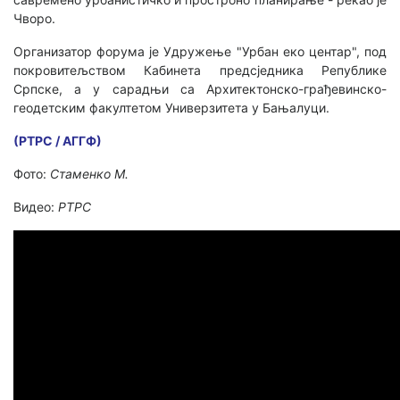
Чворо.
Организатор форума је Удружење "Урбан еко центар", под
покровитељством Кабинета предсједника Републике
Српске, а у сарадњи са Архитектонско-грађевинско-
геодетским факултетом Универзитета у Бањалуци.
(РТРС / АГГФ)
Фото:
Стаменко М.
Видео:
РТРС