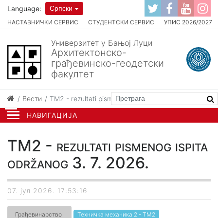
Language:
Српски
НАСТАВНИЧКИ СЕРВИС
СТУДЕНТСКИ СЕРВИС
УПИС 2026/2027
Универзитет у Бањој Луци
Архитектонско-
грађевинско-геодетски
факултет
Вести
TM2 - rezultati pismenog ispita održanog 3. 7. 2026.
НАВИГАЦИЈА
TM2 - rezultati pismenog ispita
održanog 3. 7. 2026.
07. јул 2026. 17:53:16
Грађевинарство
Техничка механика 2 - ТМ2