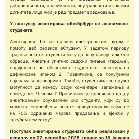
добровољности, анонимности, неутралности и заштити
дигнитета лица чији је рад предмет вредновања.
У поступку анкетирања обезбјеђује се анонимност
студената.
Анкетирање ће се вршити електронским путем –
помоћу веб сервиса еСтудент. У задатом периоду
трајања анкете студенти могу да попуњавају анкетне
обрасце. Анкетни упитник садржи питања (тврдње),
подијељена по областима студентског анкетирања
дефинисане чланом 2. Правилника, са понуђеним
оцјенама и одговорима. Такође, студентима се пружа
могућност да изнесу своје коментаре, запажања и
приједлоге. Чланом 7. Правилника је прописано да „су
анкетирањем обухваћени они студенти, који су до
момента спровођења анкете присуствовали најмање
на 70% одржаних часова предавања и вјежби у
текућем семестру“.
Поступак анкетирања студената биће реализован у
периоду од 22. децембра 2025. године до 18. јануара