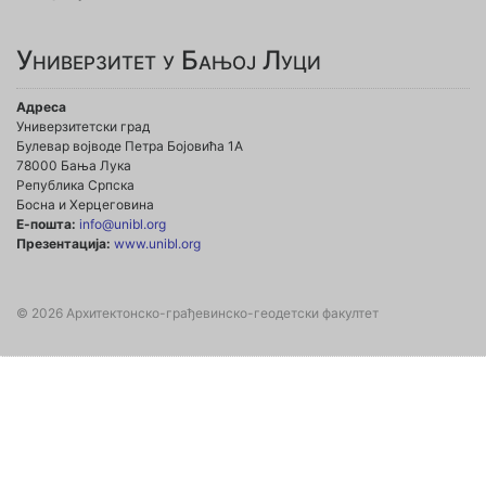
Универзитет у Бањој Луци
Адреса
Универзитетски град
Булевар војводе Петра Бојовића 1А
78000 Бања Лука
Република Српска
Босна и Херцеговина
Е-пошта:
info@unibl.org
Презентација:
www.unibl.org
© 2026 Архитектонско-грађевинско-геодетски факултет