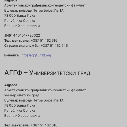
Адреса
Архитектонско-грађевинско-геодетски факултет
Булевар војводе Петра Бојовића 1A
78 000 Бања Лука
Република Српска
Босна и Херцеговина
ЈИБ:
4401017720022
Тел. централа:
+387 51 462 616
Студентска служба:
+387 51 462 545
Е-пошта:
info@aggf.unibl.org
АГГФ – Универзитетски град
Адреса
Архитектонско-грађевинско-геодетски факултет
Универзитетски град
Булевар војводе Петра Бојовића 1A
78 000 Бања Лука
Република Српска
Босна и Херцеговина
Тел. централа:
+387 51 462 616