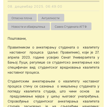
08. децембар 2025. 06:49:00
Огласна плоча
Актуелности
Новости и обавјештења
Савез Студената АГГФ
Поштовани,
Правилником о анкетирању студената о квалитету
наставног процеса (даље: Правилник), који је 27.
априла 2023. године усвојио Сенат Универзитета у
Бањој Луци, регулише се студентско анкетирање као
специфичан вид студентског вредновања квалитета
наставног процеса.
Студентским анкетирањем о квалитету наставног
процеса стичу се сазнања о мишљењу студената у
погледу квалитета студија, што чини основ за
предузимање мјера у циљу његовог унапређења.
Спровођење студентског анкетирања квалитета
студија засновано је на сљедећим начелима: