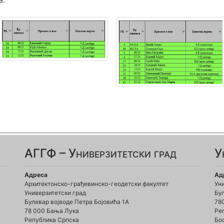
АГГФ – Универзитетски град
У
Адреса
Ад
Архитектонско-грађевинско-геодетски факултет
Ун
Универзитетски град
Бул
Булевар војводе Петра Бојовића 1A
78
78 000 Бања Лука
Ре
Република Српска
Бо