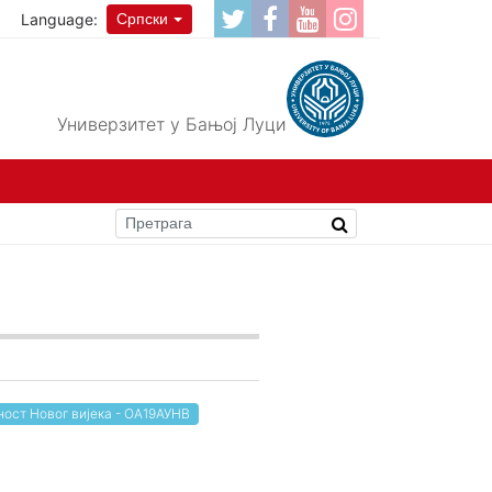
Language:
Српски
Универзитет у Бањој Луци
ност Новог вијека - ОА19АУНВ