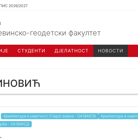
ПИС 2026/2027
и
евинско-геодетски факултет
ИЈЕ
СТУДЕНТИ
ДЈЕЛАТНОСТ
НОВОСТИ
ИНОВИЋ
Архитектура и умјетност Старог вијека - ОА19АУСВ
Архитектура и умјет
доба - ОА19АУСД
а.