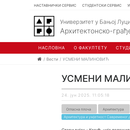
НАСТАВНИЧКИ СЕРВИС
СТУДЕНТСКИ СЕРВИС
У
Универзитет у Бањој Луц
Архитектонско-грађ
НАСЛОВНА
О ФАКУЛТЕТУ
СТУД
Вести
УСМЕНИ МАЛИНОВИЋ
УСМЕНИ МАЛ
24. јун 2025. 11:05:18
Огласна плоча
Архитектура
Архитектура и умјетност Савременог 
Стари вијек - Кесић, није положил