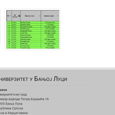
ниверзитет у Бањој Луци
реса
иверзитетски град
евар војводе Петра Бојовића 1А
000 Бања Лука
публика Српска
сна и Херцеговина