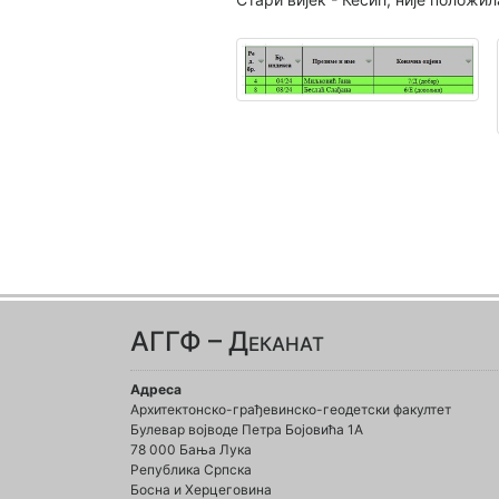
АГГФ – Деканат
Адреса
Архитектонско-грађевинско-геодетски факултет
Булевар војводе Петра Бојовића 1A
78 000 Бања Лука
Република Српска
Босна и Херцеговина