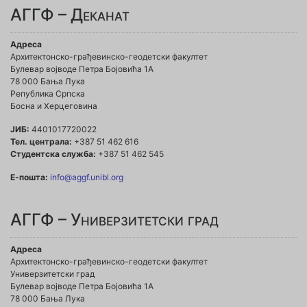
АГГФ – Деканат
Адреса
Архитектонско-грађевинско-геодетски факултет
Булевар војводе Петра Бојовића 1A
78 000 Бања Лука
Република Српска
Босна и Херцеговина
ЈИБ:
4401017720022
Тел. централа:
+387 51 462 616
Студентска служба:
+387 51 462 545
Е-пошта:
info@aggf.unibl.org
АГГФ – Универзитетски град
Адреса
Архитектонско-грађевинско-геодетски факултет
Универзитетски град
Булевар војводе Петра Бојовића 1A
78 000 Бања Лука