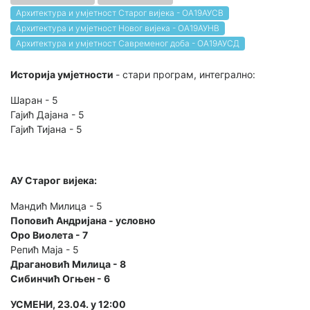
Архитектура и умјетност Старог вијека - ОА19АУСВ
Архитектура и умјетност Новог вијека - ОА19АУНВ
Архитектура и умјетност Савременог доба - ОА19АУСД
Историја умјетности
- стари програм, интегрално:
Шаран - 5
Гајић Дајана - 5
Гајић Тијана - 5
АУ Старог вијека:
Мандић Милица - 5
Поповић Андријана - условно
Оро Виолета - 7
Репић Маја - 5
Драгановић Милица - 8
Сибинчић Огњен - 6
УСМЕНИ, 23.04. у 12:00