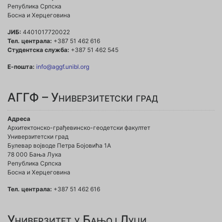
Република Српска
Босна и Херцеговина
ЈИБ:
4401017720022
Тел. централа:
+387 51 462 616
Студентска служба:
+387 51 462 545
Е-пошта:
info@aggf.unibl.org
АГГФ – Универзитетски град
Адреса
Архитектонско-грађевинско-геодетски факултет
Универзитетски град
Булевар војводе Петра Бојовића 1A
78 000 Бања Лука
Република Српска
Босна и Херцеговина
Тел. централа:
+387 51 462 616
Универзитет у Бањој Луци