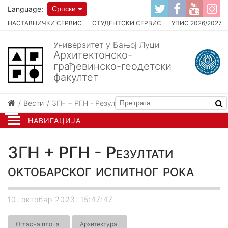
Language:
Српски
НАСТАВНИЧКИ СЕРВИС
СТУДЕНТСКИ СЕРВИС
УПИС 2026/2027
Универзитет у Бањој Луци
Архитектонско-
грађевинско-геодетски
факултет
Вести
ЗГН + РГН - Резултати октобарског испитног рока
НАВИГАЦИЈА
ЗГН + РГН - Резултати
октобарског испитног рока
10. октобар 2023. 15:47:47
Огласна плоча
Архитектура