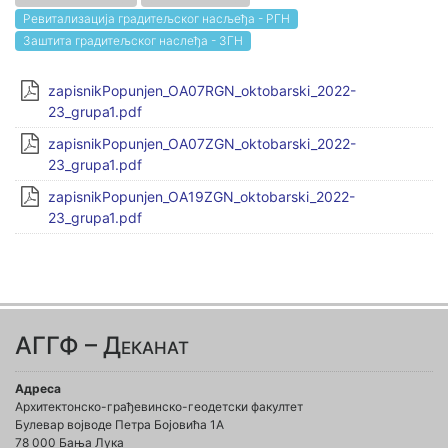
Ревитализација градитељског насљеђа - РГН
Заштита градитељског наслеђа - ЗГН
zapisnikPopunjen_OA07RGN_oktobarski_2022-
23_grupa1.pdf
zapisnikPopunjen_OA07ZGN_oktobarski_2022-
23_grupa1.pdf
zapisnikPopunjen_OA19ZGN_oktobarski_2022-
23_grupa1.pdf
АГГФ – Деканат
Адреса
Архитектонско-грађевинско-геодетски факултет
Булевар војводе Петра Бојовића 1A
78 000 Бања Лука