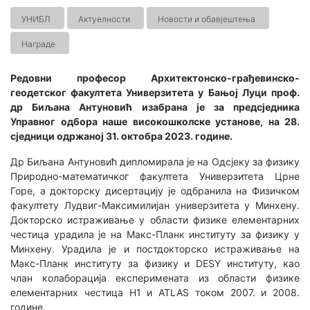
УНИБЛ
Актуелности
Новости и обавјештења
Награде
Редовни професор Архитектонско-грађевинско-
геодетског факултета Универзитета у Бањој Луци проф.
др Биљана Антуновић изабрана је за предсједника
Управног одбора наше високошколске установе, на 28.
сједници одржаној 31. октобра 2023. године.
Др Биљана Антуновић дипломирала је на Одсјеку за физику
Природно-математичког факултета Универзитета Црне
Горе, а докторску дисертацију је одбранила на Физичком
факултету Лудвиг-Максимилијан универзитета у Минхену.
Докторско истраживање у области физике елементарних
честица урадила је на Макс-Планк институту за физику у
Минхену. Урадила је и постдокторско истраживање на
Макс-Планк институту за физику и DESY институту, као
члан колаборација експеримената из области физике
елементарних честица H1 и ATLAS током 2007. и 2008.
године.