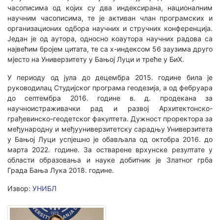
часописима од којих су два индексирана, националним
научним часописима, те је активан члан програмских и
организационих одбора научних и стручних конференција.
Један је од аутора, односно коаутора научних радова са
највећим бројем цитата, те са х-индексом 56 заузима друго
мјесто на Универзитету у Бањој Луци и треће у БиХ.
У периоду од јула до децембра 2015. године била је
руководилац Студијског програма геодезија, а од фебруара
до септембра 2016. године в. д. продекана за
научноистраживачки рад и развој Архитектонско-
грађевинско-геодетског факултета. Дужност проректора за
међународну и међууниверзитетску сарадњу Универзитета
у Бањој Луци успјешно је обављала од октобра 2016. до
марта 2022. године. За остварене врхунске резултате у
области образовања и науке добитник је Златног грба
Града Бања Лука 2018. године.
Извор:
УНИБЛ