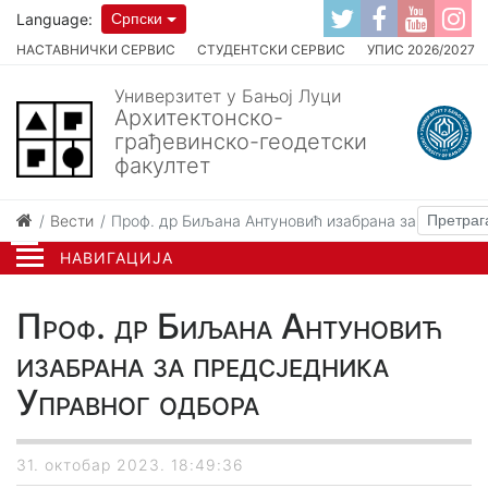
Language:
Српски
НАСТАВНИЧКИ СЕРВИС
СТУДЕНТСКИ СЕРВИС
УПИС 2026/2027
Универзитет у Бањој Луци
Архитектонско-
грађевинско-геодетски
факултет
Вести
Проф. др Биљана Антуновић изабрана за предсјед
НАВИГАЦИЈА
Проф. др Биљана Антуновић
изабрана за предсједника
Управног одбора
31. октобар 2023. 18:49:36