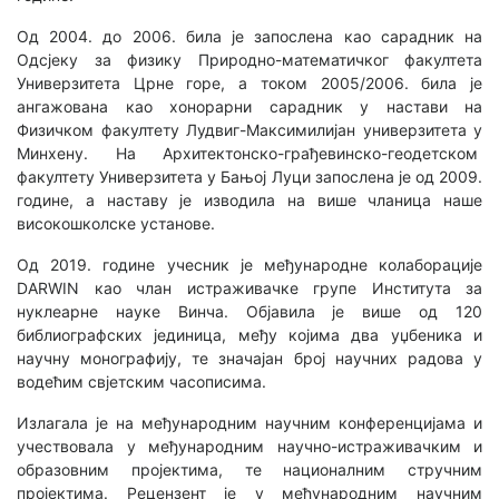
Од 2004. до 2006. била је запослена као сарадник на
Одсјеку за физику Природно-математичког факултета
Универзитета Црне горе, а током 2005/2006. била је
ангажована као хонорарни сарадник у настави на
Физичком факултету Лудвиг-Максимилијан универзитета у
Минхену. На Архитектонско-грађевинско-геодетском
факултету Универзитета у Бањој Луци запослена је од 2009.
године, а наставу је изводила на више чланица наше
високошколске установе.
Од 2019. године учесник је међународне колаборације
DARWIN као члан истраживачке групе Института за
нуклеарне науке Винча. Објавила је више од 120
библиографских јединица, међу којима два уџбеника и
научну монографију, те значајан број научних радова у
водећим свјетским часописима.
Излагала је на међународним научним конференцијама и
учествовала у међународним научно-истраживачким и
образовним пројектима, те националним стручним
пројектима. Рецензент је у међународним научним