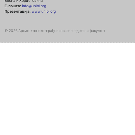
Босна и Херцеговина
Е-пошта:
info@unibl.org
Презентација:
www.unibl.org
© 2026 Архитектонско-грађевинско-геодетски факултет