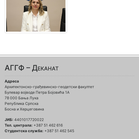
АГГФ – Деканат
Адреса
Архитектонско-грађевинско-геодетски факултет
Булевар војводе Петра Бојовића 1A
78 000 Бања Лука
Република Српска
Босна и Херцеговина
ЈИБ:
4401017720022
Тел. централа:
+387 51 462 616
Студентска служба:
+387 51 462 545