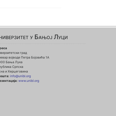
ниверзитет у Бањој Луци
реса
иверзитетски град
евар војводе Петра Бојовића 1А
000 Бања Лука
публика Српска
сна и Херцеговина
пошта:
info@unibl.org
езентација:
www.unibl.org