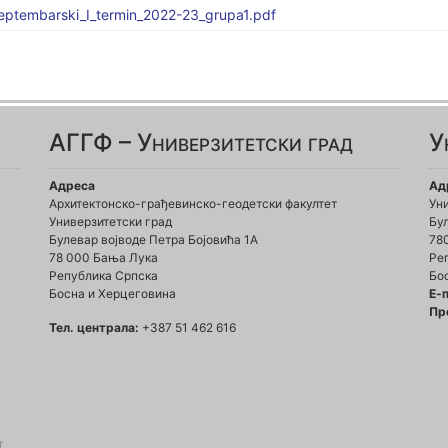
ptembarski_I_termin_2022-23_grupa1.pdf
АГГФ – Универзитетски град
У
Адреса
Ад
Архитектонско-грађевинско-геодетски факултет
Ун
Универзитетски град
Бул
Булевар војводе Петра Бојовића 1A
78
78 000 Бања Лука
Ре
Република Српска
Бо
Босна и Херцеговина
Е-
Пр
Тел. централа:
+387 51 462 616
т