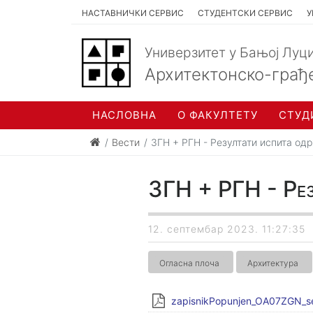
НАСТАВНИЧКИ СЕРВИС
СТУДЕНТСКИ СЕРВИС
У
Универзитет у Бањој Луц
Архитектонско-грађ
НАСЛОВНА
О ФАКУЛТЕТУ
СТУД
Вести
ЗГН + РГН - Резултати испита од
ЗГН + РГН - Рез
12. септембар 2023. 11:27:35
Огласна плоча
Архитектура
zapisnikPopunjen_OA07ZGN_se