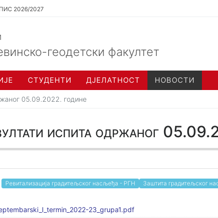
ПИС 2026/2027
и
евинско-геодетски факултет
ИЈЕ
СТУДЕНТИ
ДЈЕЛАТНОСТ
НОВОСТИ
ржаног 05.09.2022. године
ултати испита одржаног 05.09.
Ревитализација градитељског насљеђа - РГН
Заштита градитељског на
ptembarski_I_termin_2022-23_grupa1.pdf