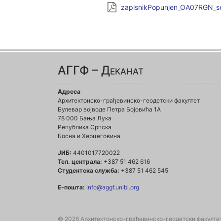
zapisnikPopunjen_OA07RGN_se
АГГФ – Деканат
Адреса
Архитектонско-грађевинско-геодетски факултет
Булевар војводе Петра Бојовића 1A
78 000 Бања Лука
Република Српска
Босна и Херцеговина
ЈИБ:
4401017720022
Тел. централа:
+387 51 462 616
Студентска служба:
+387 51 462 545
Е-пошта:
info@aggf.unibl.org
© 2026 Архитектонско-грађевинско-геодетски факулте