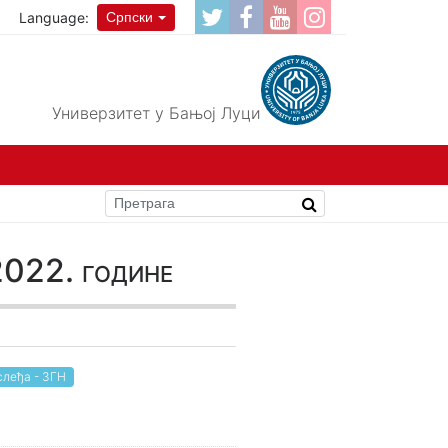
Language:
Српски
Универзитет у Бањој Луци
2022. године
слеђа - ЗГН