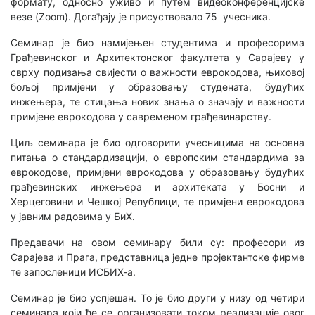
формату, односно уживо и путем видеоконференцијске
везе (Zoom). Догађају је присуствовало 75 учесника.
Семинар је био намијењен студентима и професорима
Грађевинског и Архитектонског факултета у Сарајеву у
сврху подизања свијести о важности еврокодова, њиховој
бољој примјени у образовању студената, будућих
инжењера, те стицања нових знања о значају и важности
примјене еврокодова у савременом грађевинарству.
Циљ семинара је био одговорити учесницима на основна
питања о стандардизацији, о европским стандардима за
еврокодове, примјени еврокодова у образовању будућих
грађевинских инжењера и архитеката у Босни и
Херцеговини и Чешкој Републици, те примјени еврокодова
у јавним радовима у БиХ.
Предавачи на овом семинару били су: професори из
Сарајева и Прага, представница једне пројектантске фирме
те запосленици ИСБИХ-а.
Семинар је био успјешан. То је био други у низу од четири
семинара који ће се организовати током реализације овог