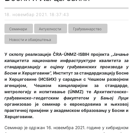
18. новембар 2021. 18:37:43
Семинари
Актуелности
Грађевинарство
Новости и обавјештења
У склопу реализације ČRA-ÚNMZ-ISBIH пројекта
„Јачање
капацитета националне инфраструктуре квалитета за
стандардизацију и оцјену грађевинских производа у
Босни и Херцеговини”,
Институт за стандардизацију Босне
и Херцеговине (ИСБИХ) у сарадњи с Чешком развојном
агенцијом, Чешком канцеларијом за стандарде,
метрологију и испитивање (ÚNMZ) те
Архитектонско-
грађевинско-геодетским факултетом у Бањој Луци
организовао је семинар о еврокодовима и њиховој
практичној примјени у академском образовању у Босни и
Херцеговини.
Семинар је одржан 16. новембра 2021. године у хибридном