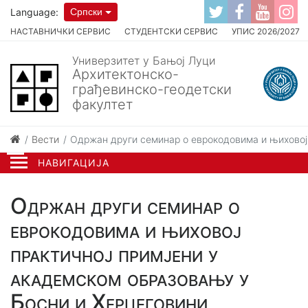
Language:
Српски
НАСТАВНИЧКИ СЕРВИС
СТУДЕНТСКИ СЕРВИС
УПИС 2026/2027
Универзитет у Бањој Луци
Архитектонско-
грађевинско-геодетски
факултет
Вести
Одржан други семинар о еврокодовима и њиховој 
НАВИГАЦИЈА
Одржан други семинар о
еврокодовима и њиховој
практичној примјени у
академском образовању у
Босни и Херцеговини