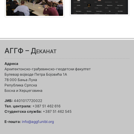
АГГФ – Деканат
Адреса
Архитектонско-грађевинско-геодетски факултет
Булевар војводе Петра Бојовића 1A
78 000 Бања Лука
Република Српска
Босна и Херцеговина
ЈИБ:
4401017720022
Тел. централа:
+387 51 462 616
Студентска служба:
+387 51 462 545
Е-пошта:
info@aggf.unibl.org