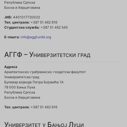
Република Српска
Босна и Херцеговина
ЈИБ:
4401017720022
Тел. централа:
+387 51 462 616
Студентска служба:
+387 51 462 545
Е-пошта:
info@aggf.unibl.org
АГГФ – Универзитетски град
Адреса
Архитектонско-грађевинско-геодетски факултет
Универзитетски град
Булевар војводе Петра Бојовића 1A
78 000 Бања Лука
Република Српска
Босна и Херцеговина
Тел. централа:
+387 51 462 616
Универзитет у Бањој Луци