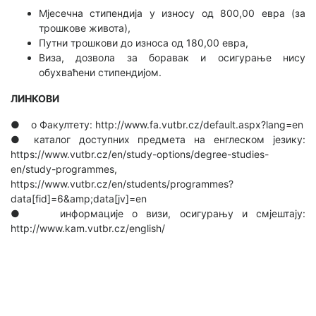
Мјесечна стипендија у износу од 800,00 евра (за
трошкове живота),
Путни трошкови до износа од 180,00 евра,
Виза, дозвола за боравак и осигурање нису
обухваћени стипендијом.
ЛИНКОВИ
● о Факултету: http://www.fa.vutbr.cz/default.aspx?lang=en
● каталог доступних предмета на енглеском језику:
https://www.vutbr.cz/en/study-options/degree-studies-
en/study-programmes,
https://www.vutbr.cz/en/students/programmes?
data[fid]=6&amp;data[jv]=en
● информације о визи, осигурању и смјештају:
http://www.kam.vutbr.cz/english/