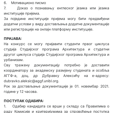
6. Мотивационо писмо
7. Доказ о познавању енглеског језика или језика
институције пријема.
За поједине институције пријема могу бити предвиђени
додатни услови у виду достављања додатне документације
или регистрације на онлајн платформу институције.
ПРИЈАВА:
На конкурс се могу пријавити студенти првог циклуса
студија Студијског програма Архитектура и студетни
другог циклуса студија Студијског програма Архитектура и
урбанизам.
Сву тражену документацију потребно је доставити
координатору за академску размјену студената и особља
АГГФ-а, доц. др Дубравку Алексићу на е-адресу:
dubravko.aleksic@aggf.unibl.org.
Рок за достављање документације је 01. новембар 2021.
године у 12 часова.
ПОСТУПАК ОДАБИРА:
1. Одабир кандидата се врши у складу са Правилима о
раду Комисије и критеријумима за спровођење поступка