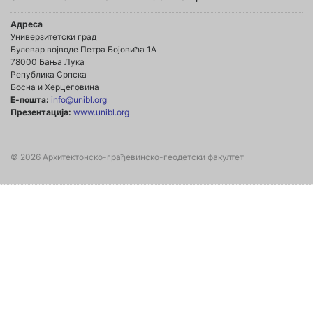
Адреса
Универзитетски град
Булевар војводе Петра Бојовића 1А
78000 Бања Лука
Република Српска
Босна и Херцеговина
Е-пошта:
info@unibl.org
Презентација:
www.unibl.org
© 2026 Архитектонско-грађевинско-геодетски факултет