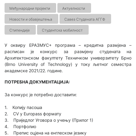
Међународни пројекти
Актуелности
Новости и обавјештења
Савез Студената АГГФ
Стипендије
Студентска мобилност
У оквиру ЕРАЗМУС+ програма – кредитна размјена –
расписан је конкурс за размјену студената на
Архитектонском факултету Техничком универзитету Брно
(Brno University of Technology) у току љетног семестра
академске 2021/22. године.
ПОТРЕБНА ДОКУМЕНТАЦИЈА:
За конкурс је потребно доставити:
1. Копију пасоша
2. CV у Europass формату
3. Приједлог Уговора о учењу (Прилог 1)
4. Портфолио
5. Препис оцјена на енглеском језику