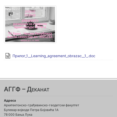
Прилог_1__Learning_agreement_obrazac__1_.doc
АГГФ – Деканат
Адреса
Архитектонско-грађевинско-геодетски факултет
Булевар војводе Петра Бојовића 1A
78 000 Бања Лука