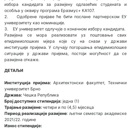
избора кандидата за размјену одлазећих студената и
особља у оквиру програма Еразмус+ КА107.
2. Одобрене пријаве ће бити послане партнерском ЕУ
универзитету као номинације.
3. ЕУ универзитет одлучује о коначном избору кандидата.
Размјена се мора реализовати уз поштовање свих
епидемиолошких мјера које су на снази у држави
институције пријема. У случају погоршања епидемиолошке
ситуације у држави пријема, постоји могућност да се
размјена откаже.
ДЕТАЉИ
Институција пријема:
Архитектонски факултет, Технички
универзитет Брно
Држава:
Чешка Република
Број доступних стипендија:
једна (1)
Трајање размјене:
четири и по (4,5) мјесеца
Период реализације размјене
: љетни семестар академске
2021/22. године
Износ стипендије: