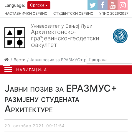
Language:
Српски
НАСТАВНИЧКИ СЕРВИС
СТУДЕНТСКИ СЕРВИС
УПИС 2026/2027
Универзитет у Бањој Луци
Архитектонско-
грађевинско-геодетски
факултет
Вести
Јавни позив за ЕРАЗМУС+ размјену студената Арх
НАВИГАЦИЈА
Јавни позив за ЕРАЗМУС+
размјену студената
Архитектуре
20. октобар 2021. 09:11:54