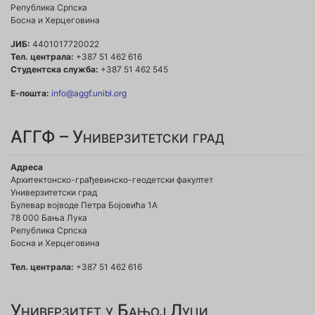
Република Српска
Босна и Херцеговина
ЈИБ:
4401017720022
Тел. централа:
+387 51 462 616
Студентска служба:
+387 51 462 545
Е-пошта:
info@aggf.unibl.org
АГГФ – Универзитетски град
Адреса
Архитектонско-грађевинско-геодетски факултет
Универзитетски град
Булевар војводе Петра Бојовића 1A
78 000 Бања Лука
Република Српска
Босна и Херцеговина
Тел. централа:
+387 51 462 616
Универзитет у Бањој Луци