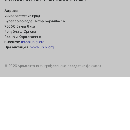
Адреса
Универзитетски град
Булевар војводе Петра Бојовића 1А
78000 Бања Лука
Република Српска
Босна и Херцеговина
Е-пошта:
info@unibl.org
Презентација:
www.unibl.org
© 2026 Архитектонско-грађевинско-геодетски факултет