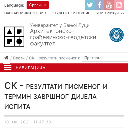
Language:
Српски
НАСТАВНИЧКИ СЕРВИС
СТУДЕНТСКИ СЕРВИС
УПИС 2026/2027
Универзитет у Бањој Луци
Архитектонско-
грађевинско-геодетски
факултет
Вести
СК - резултати писменог и термин завршног дијел
НАВИГАЦИЈА
СК - резултати писменог и
термин завршног дијела
испита
10. мај 2021. 11:47:39