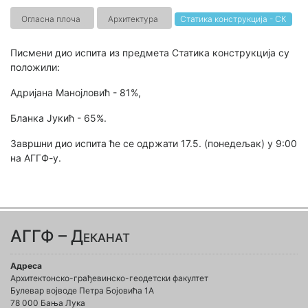
Огласна плоча
Архитектура
Статика конструкција - СК
Писмени дио испита из предмета Статика конструкција су
положили:
Адријана Манојловић - 81%,
Бланка Јукић - 65%.
Завршни дио испита ће се одржати 17.5. (понедељак) у 9:00
на АГГФ-у.
АГГФ – Деканат
Адреса
Архитектонско-грађевинско-геодетски факултет
Булевар војводе Петра Бојовића 1A
78 000 Бања Лука