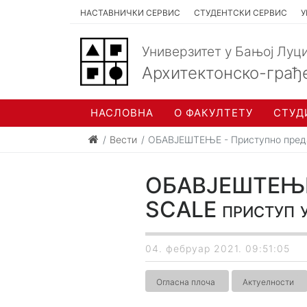
НАСТАВНИЧКИ СЕРВИС
СТУДЕНТСКИ СЕРВИС
У
Универзитет у Бањој Луц
Архитектонско-грађ
НАСЛОВНА
О ФАКУЛТЕТУ
СТУД
Вести
ОБАВЈЕШТЕЊЕ - Приступно предав
ОБАВЈЕШТЕЊЕ - 
SCALE приступ у 
04. фебруар 2021. 09:51:05
Огласна плоча
Актуелности