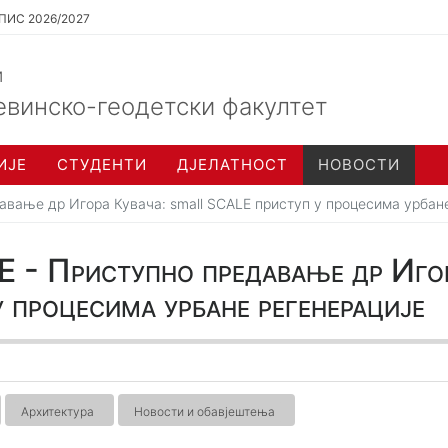
ПИС 2026/2027
и
евинско-геодетски факултет
ИЈЕ
СТУДЕНТИ
ДЈЕЛАТНОСТ
НОВОСТИ
ање др Игора Кувача: small SCALE приступ у процесима урбане
Приступно предавање др Игора
процесима урбане регенерације
Архитектура
Новости и обавјештења