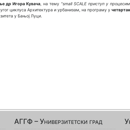
ње др Игора Кувача
, на тему
"small SCALE приступ у процесим
угог циклуса Архитектура и урбанизам, на програму у
четвртак
зитета у Бањој Луци.
АГГФ – Универзитетски град
У