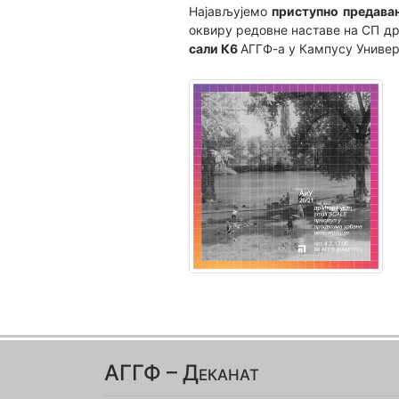
Најављујемо
приступно предава
оквиру редовне наставе на СП др
сали К6
АГГФ-а у Кампусу Универ
АГГФ – Деканат