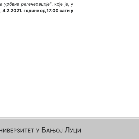
а урбане регенерације"
, које је, у
, 4.2.2021. године од 17:00 сати у
ниверзитет у Бањој Луци