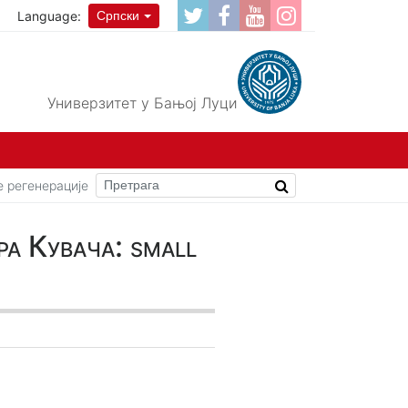
Language:
Српски
Универзитет у Бањој Луци
 регенерације
 Кувача: small