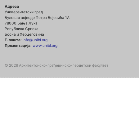
Адреса
Универзитетски град
Булевар војводе Петра Бојовића 1А
78000 Бања Лука
Република Српска
Босна и Херцеговина
Е-пошта:
info@unibl.org
Презентација:
www.unibl.org
© 2026 Архитектонско-грађевинско-геодетски факултет