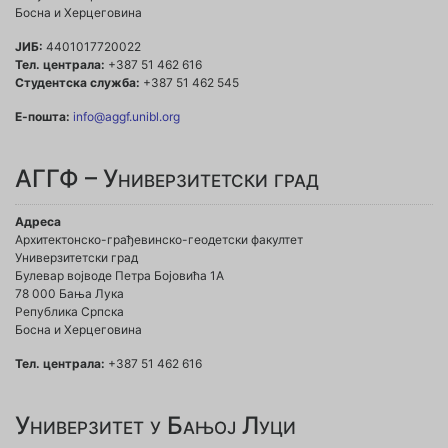
Босна и Херцеговина
ЈИБ:
4401017720022
Тел. централа:
+387 51 462 616
Студентска служба:
+387 51 462 545
Е-пошта:
info@aggf.unibl.org
АГГФ – Универзитетски град
Адреса
Архитектонско-грађевинско-геодетски факултет
Универзитетски град
Булевар војводе Петра Бојовића 1A
78 000 Бања Лука
Република Српска
Босна и Херцеговина
Тел. централа:
+387 51 462 616
Универзитет у Бањој Луци