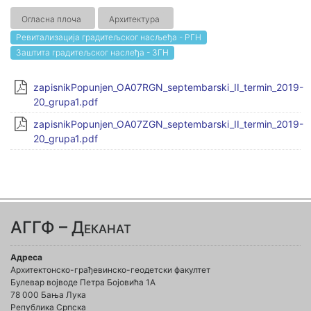
Огласна плоча
Архитектура
Ревитализација градитељског насљеђа - РГН
Заштита градитељског наслеђа - ЗГН
zapisnikPopunjen_OA07RGN_septembarski_II_termin_2019-
20_grupa1.pdf
zapisnikPopunjen_OA07ZGN_septembarski_II_termin_2019-
20_grupa1.pdf
АГГФ – Деканат
Адреса
Архитектонско-грађевинско-геодетски факултет
Булевар војводе Петра Бојовића 1A
78 000 Бања Лука
Република Српска