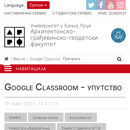
Language:
Српски
НАСТАВНИЧКИ СЕРВИС
СТУДЕНТСКИ СЕРВИС
УПИС 2026/2027
Универзитет у Бањој Луци
Архитектонско-
грађевинско-геодетски
факултет
Вести
Google Classroom - упутство
НАВИГАЦИЈА
Google Classroom - упутство
19. март 2020. 13:27:23
УНИБЛ
Огласна плоча
Актуелности
Новости и обавјештења
Савез Студената АГГФ