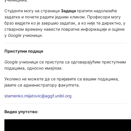
Студенти могу на страници
Задаци
пратити надолазеће
задатке и почети радити једним кликом. Професори могу
брзо видјети ко је завршио задатак, а ко није те директно, у
стварном времену навести повратне информације и оцјене
у
Google
учионици.
Приступни подаци
Google
учионици се приступа са одговарајућим приступним
подацима, односно имејлом.
Уколико не можете да се пријавите са вашим подацима,
јавите се администратору факултета.
stamenko.mijatovic@aggf.unibl.org
Видео упутство: