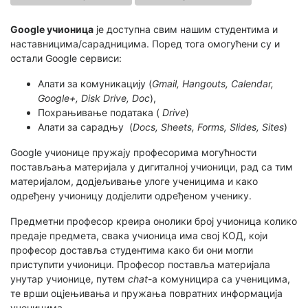
Google учионица
је доступна свим нашим студентима и
наставницима/сарадницима. Поред тога омогућени су и
остали Google сервиси:
Алати за комуникацију (
Gmail, Hangouts, Calendar,
Google+, Disk Drive, Doc
),
Похрањивање података (
Drive
)
Алати за сарадњу (
Docs, Sheets, Forms, Slides, Sites
)
Google учионице пружају професорима могућности
постављања материјала у дигиталној учионици, рад са тим
материјалом, додјељивање улоге ученицима и како
одређену учионицу додјелити одређеном ученику.
Предметни професор креира онолики број учионица колико
предаје предмета, свака учионица има свој КОД, који
професор доставља студентима како би они могли
приступити учионици. Професор поставља материјала
унутар учионице, путем
chat
-а комуницира са ученицима,
те врши оцjењивања и пружања повратних информација
ученицима.