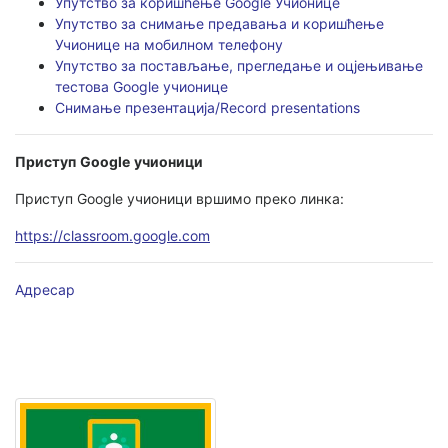
Упутство за коришћење Google Учионице
Упутство за снимање предавања и коришћење
Учионице на мобилном телефону
Упутство за постављање, прегледање и оцјењивање
тестова Google учионице
Снимање презентација/Record presentations
Приступ
Google
учионици
Приступ Google учионици вршимо преко линка:
https://classroom.google.com
Адресар