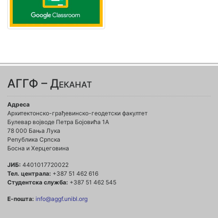
АГГФ – Деканат
Адреса
Архитектонско-грађевинско-геодетски факултет
Булевар војводе Петра Бојовића 1A
78 000 Бања Лука
Република Српска
Босна и Херцеговина
ЈИБ:
4401017720022
Тел. централа:
+387 51 462 616
Студентска служба:
+387 51 462 545
Е-пошта:
info@aggf.unibl.org