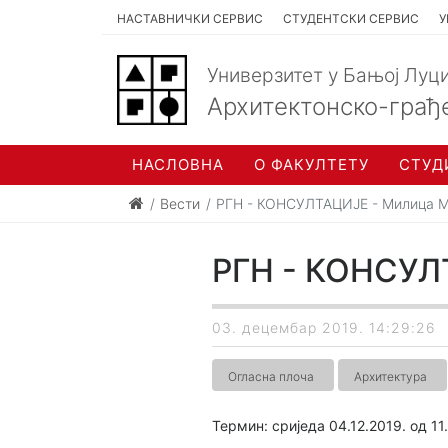
НАСТАВНИЧКИ СЕРВИС
СТУДЕНТСКИ СЕРВИС
У
Универзитет у Бањој Луц
Архитектонско-грађ
НАСЛОВНА
О ФАКУЛТЕТУ
СТУД
Вести
РГН - КОНСУЛТАЦИЈЕ - Милица 
РГН - КОНСУЛТ
03. децембар 2019. 14:29:26
Огласна плоча
Архитектура
Термин: сриједа 04.12.2019. од 1