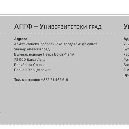
АГГФ – Универзитетски град
У
Адреса
Ад
Архитектонско-грађевинско-геодетски факултет
Ун
Универзитетски град
Бул
Булевар војводе Петра Бојовића 1A
78
78 000 Бања Лука
Ре
Република Српска
Бо
Босна и Херцеговина
Е-
Пр
Тел. централа:
+387 51 462 616
т