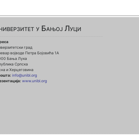
ниверзитет у Бањој Луци
реса
иверзитетски град
евар војводе Петра Бојовића 1А
000 Бања Лука
публика Српска
сна и Херцеговина
пошта:
info@unibl.org
езентација:
www.unibl.org