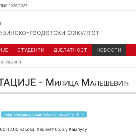
ПИС 2026/2027
и
евинско-геодетски факултет
ИЈЕ
СТУДЕНТИ
ДЈЕЛАТНОСТ
НОВОСТИ
Малешевић
АЦИЈЕ - Милица Малешевић
Ревитализација градитељског насљеђа - РГН
1.00-12.00 часова, Кабинет бр.6 у Кампусу