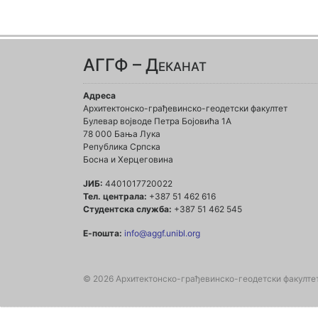
АГГФ – Деканат
Адреса
Архитектонско-грађевинско-геодетски факултет
Булевар војводе Петра Бојовића 1A
78 000 Бања Лука
Република Српска
Босна и Херцеговина
ЈИБ:
4401017720022
Тел. централа:
+387 51 462 616
Студентска служба:
+387 51 462 545
Е-пошта:
info@aggf.unibl.org
© 2026 Архитектонско-грађевинско-геодетски факулте