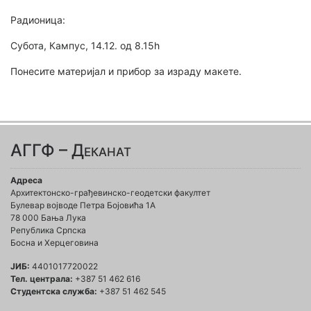
Радионица:
Субота, Кампус, 14.12. од 8.15h
Понесите материјал и прибор за израду макете.
АГГФ – Деканат
Адреса
Архитектонско-грађевинско-геодетски факултет
Булевар војводе Петра Бојовића 1A
78 000 Бања Лука
Република Српска
Босна и Херцеговина
ЈИБ:
4401017720022
Тел. централа:
+387 51 462 616
Студентска служба:
+387 51 462 545