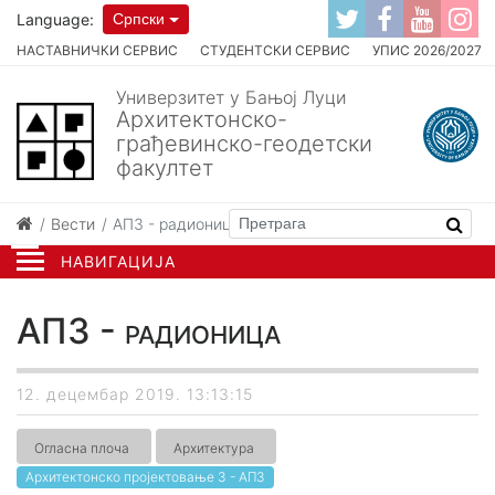
Language:
Српски
НАСТАВНИЧКИ СЕРВИС
СТУДЕНТСКИ СЕРВИС
УПИС 2026/2027
Универзитет у Бањој Луци
Архитектонско-
грађевинско-геодетски
факултет
Вести
АП3 - радионица
НАВИГАЦИЈА
АП3 - радионица
12. децембар 2019. 13:13:15
Огласна плоча
Архитектура
Архитектонско пројектовање 3 - АП3