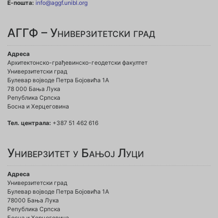
Е-пошта:
info@aggf.unibl.org
АГГФ – Универзитетски град
Адреса
Архитектонско-грађевинско-геодетски факултет
Универзитетски град
Булевар војводе Петра Бојовића 1A
78 000 Бања Лука
Република Српска
Босна и Херцеговина
Тел. централа:
+387 51 462 616
Универзитет у Бањој Луци
Адреса
Универзитетски град
Булевар војводе Петра Бојовића 1А
78000 Бања Лука
Република Српска
Босна и Херцеговина