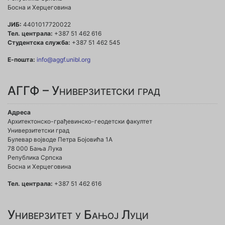
Босна и Херцеговина
ЈИБ:
4401017720022
Тел. централа:
+387 51 462 616
Студентска служба:
+387 51 462 545
Е-пошта:
info@aggf.unibl.org
АГГФ – Универзитетски град
Адреса
Архитектонско-грађевинско-геодетски факултет
Универзитетски град
Булевар војводе Петра Бојовића 1A
78 000 Бања Лука
Република Српска
Босна и Херцеговина
Тел. централа:
+387 51 462 616
Универзитет у Бањој Луци