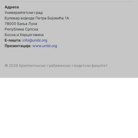
Адреса
Универзитетски град
Булевар војводе Петра Бојовића 1А
78000 Бања Лука
Република Српска
Босна и Херцеговина
Е-пошта:
info@unibl.org
Презентација:
www.unibl.org
© 2026 Архитектонско-грађевинско-геодетски факултет