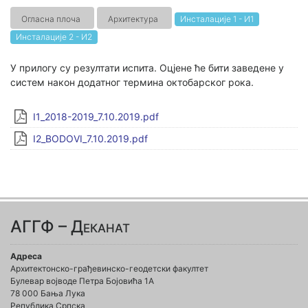
Огласна плоча
Архитектура
Инсталације 1 - И1
Инсталације 2 - И2
У прилогу су резултати испита. Оцјене ће бити заведене у
систем након додатног термина октобарског рока.
I1_2018-2019_7.10.2019.pdf
I2_BODOVI_7.10.2019.pdf
АГГФ – Деканат
Адреса
Архитектонско-грађевинско-геодетски факултет
Булевар војводе Петра Бојовића 1A
78 000 Бања Лука
Република Српска