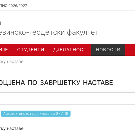
ПИС 2026/2027
и
евинско-геодетски факултет
ИЈЕ
СТУДЕНТИ
ДЈЕЛАТНОСТ
НОВОСТИ
тку наставе
цјена по завршетку наставе
Архитектонско пројектовање 9 - АП9
тку наставе