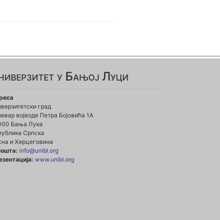
ниверзитет у Бањој Луци
реса
иверзитетски град
евар војводе Петра Бојовића 1А
000 Бања Лука
публика Српска
сна и Херцеговина
пошта:
info@unibl.org
езентација:
www.unibl.org