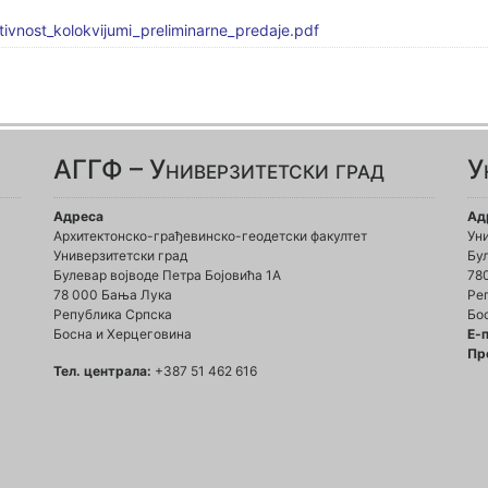
vnost_kolokvijumi_preliminarne_predaje.pdf
АГГФ – Универзитетски град
У
Адреса
Ад
Архитектонско-грађевинско-геодетски факултет
Ун
Универзитетски град
Бул
Булевар војводе Петра Бојовића 1A
78
78 000 Бања Лука
Ре
Република Српска
Бо
Босна и Херцеговина
Е-
Пр
Тел. централа:
+387 51 462 616