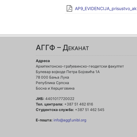
AP9_EVIDENCIJA_prisustvo_akti
АГГФ – Деканат
Адреса
Архитектонско-грађевинско-геодетски факултет
Булевар војводе Петра Бојовића 1A
78 000 Бања Лука
Република Српска
Босна и Херцеговина
ЈИБ:
4401017720022
Тел. централа:
+387 51 462 616
Студентска служба:
+387 51 462 545
Е-пошта:
info@aggf.unibl.org