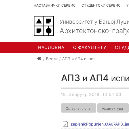
НАСТАВНИЧКИ СЕРВИС
СТУДЕНТСКИ СЕРВИС
У
Универзитет у Бањој Луц
Архитектонско-грађ
НАСЛОВНА
О ФАКУЛТЕТУ
СТУД
Вести
AП3 и АП4 испит
AП3 и АП4 испи
19. фебруар 2018. 10:54:03
Огласна плоча
Архитектура
zapisnikPopunjen_OA07AP3_jan