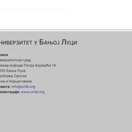
ниверзитет у Бањој Луци
реса
иверзитетски град
евар војводе Петра Бојовића 1А
000 Бања Лука
публика Српска
сна и Херцеговина
пошта:
info@unibl.org
езентација:
www.unibl.org