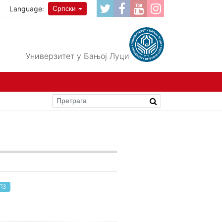
Language:
Српски
Универзитет у Бањој Луци
АП3