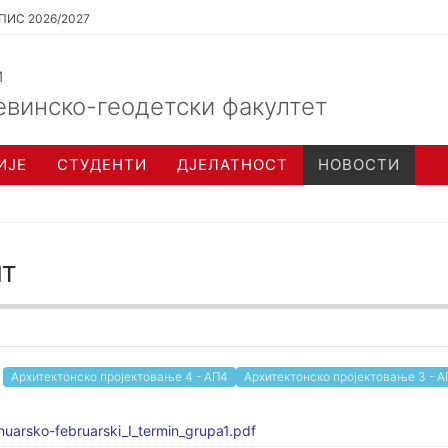
ПИС 2026/2027
и
евинско-геодетски факултет
ИЈЕ
СТУДЕНТИ
ДЈЕЛАТНОСТ
НОВОСТИ
т
Архитектонско пројектовање 4 - АП4
Архитектонско пројектовање 3 - 
uarsko-februarski_I_termin_grupa1.pdf