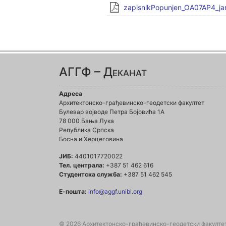
zapisnikPopunjen_OA07AP4_jan
АГГФ – Деканат
Адреса
Архитектонско-грађевинско-геодетски факултет
Булевар војводе Петра Бојовића 1A
78 000 Бања Лука
Република Српска
Босна и Херцеговина
ЈИБ:
4401017720022
Тел. централа:
+387 51 462 616
Студентска служба:
+387 51 462 545
Е-пошта:
info@aggf.unibl.org
© 2026 Архитектонско-грађевинско-геодетски факулте