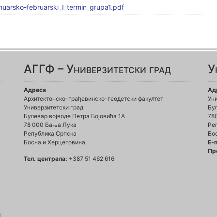
uarsko-februarski_I_termin_grupa1.pdf
АГГФ – Универзитетски град
У
Адреса
Ад
Архитектонско-грађевинско-геодетски факултет
Ун
Универзитетски град
Бул
Булевар војводе Петра Бојовића 1A
78
78 000 Бања Лука
Ре
Република Српска
Бо
Босна и Херцеговина
Е-
Пр
Тел. централа:
+387 51 462 616
т