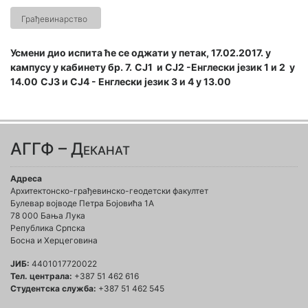
Грађевинарство
Усмени дио испита ће се оджати у петак, 17.02.2017. у
кампусу у кабинету бр. 7.
СЈ1 и СЈ2 -Енглески језик 1 и 2 у
14.00
СЈ3 и СЈ4 - Енглески језик 3 и 4 у 13.00
АГГФ – Деканат
Адреса
Архитектонско-грађевинско-геодетски факултет
Булевар војводе Петра Бојовића 1A
78 000 Бања Лука
Република Српска
Босна и Херцеговина
ЈИБ:
4401017720022
Тел. централа:
+387 51 462 616
Студентска служба:
+387 51 462 545