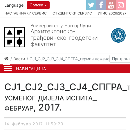
Language:
Српски
НАСТАВНИЧКИ СЕРВИС
СТУДЕНТСКИ СЕРВИС
УПИС 2026/2027
Универзитет у Бањој Луци
Архитектонско-
грађевинско-геодетски
факултет
Вести
СЈ1_СЈ2_СЈ3_СЈ4_СПГРА_термин усменог дијела ис
НАВИГАЦИЈА
СЈ1_СЈ2_СЈ3_СЈ4_СПГРА_т
усменог дијела испита_
фебруар, 2017.
14. фебруар 2017. 11:59:29