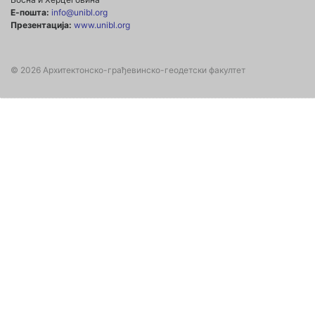
Е-пошта:
info@unibl.org
Презентација:
www.unibl.org
© 2026 Архитектонско-грађевинско-геодетски факултет