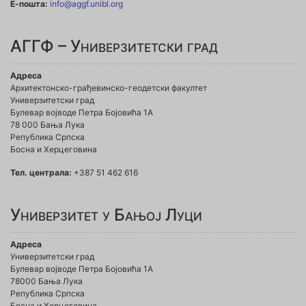
Е-пошта:
info@aggf.unibl.org
АГГФ – Универзитетски град
Адреса
Архитектонско-грађевинско-геодетски факултет
Универзитетски град
Булевар војводе Петра Бојовића 1A
78 000 Бања Лука
Република Српска
Босна и Херцеговина
Тел. централа:
+387 51 462 616
Универзитет у Бањој Луци
Адреса
Универзитетски град
Булевар војводе Петра Бојовића 1А
78000 Бања Лука
Република Српска
Босна и Херцеговина