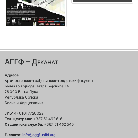
АГГФ – Деканат
Адреса
Архитектонско-грађевинско-геодетски факултет
Булевар војводе Петра Бојовића 1A
78 000 Бања Лука
Република Српска
Босна и Херцеговина
ЈИБ:
4401017720022
Тел. централа:
+387 51 462 616
Студентска служба:
+387 51 462 545
Е-пошта:
info@aggf.unibl.org