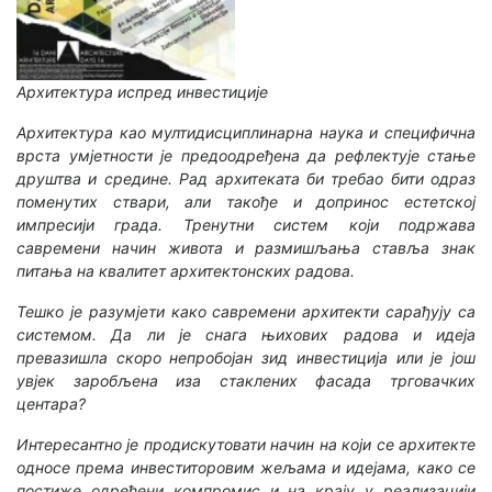
Архитектура испред инвестиције
Архитектура као мултидисциплинарна наука и специфична
врста умјетности је предоодређена да рефлектује стање
друштва и средине. Рад архитеката би требао бити одраз
поменутих ствари, али такође и допринос естетској
импресији града. Тренутни систем који подржава
савремени начин живота и размишљања ставља знак
питања на квалитет архитектонских радова.
Тешко је разумјети како савремени архитекти сарађују са
системом. Да ли је снага њихових радова и идеја
превазишла скоро непробојан зид инвестиција или је још
увјек заробљена иза стаклених фасада трговачких
центара?
Интересантно је продискутовати начин на који се архитекте
односе према инвеститоровим жељама и идејама, како се
постиже одређени компромис и на крају у реализацији