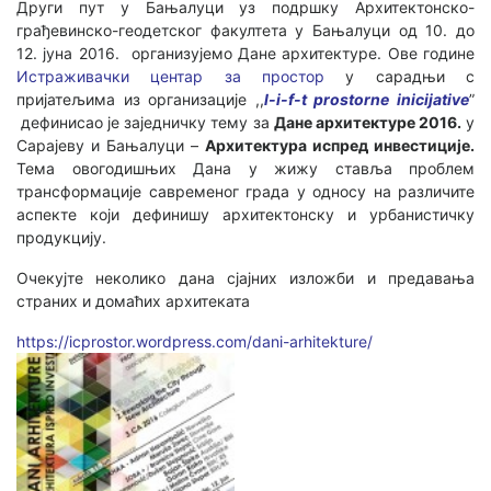
Други пут у Бањалуци уз подршку Архитектонско-
грађевинско-геодетског факултета у Бањалуци од 10. до
12. јуна 2016. организујемо Дане архитектуре. Ове године
Истраживачки центар за простор
у сарадњи с
пријатељима из организације ,,
l-i-f-t prostorne inicijative
”
дефинисао је заједничку тему за‪
Дане архитектуре 2016.
у
Сарајеву и Бањалуци –
Архитектура испред инвестиције.
Тема овогодишњих Дана у жижу ставља проблем
трансформације савременог града у односу на различите
аспекте који дефинишу архитектонску и урбанистичку
продукцију.
Очекујте неколико дана сјајних изложби и предавања
страних и домаћих архитеката
https://icprostor.wordpress.com/dani-arhitekture/