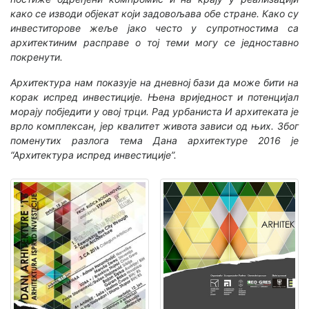
како се изводи објекат који задовољава обе стране. Како су
инвеститорове жеље јако често у супротностима са
архитектиним расправе о тој теми могу се једноставно
покренути.
Архитектура нам показује на дневној бази да може бити на
корак испред инвестиције. Њена вриједност и потенцијал
морају побједити у овој трци. Рад урбаниста И архитеката је
врло комплексан, јер квалитет живота зависи од њих. Због
поменутих разлога тема Дана архитектуре 2016 је
“Архитектура испред инвестиције”.