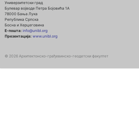
Универзитетски град
Булевар војводе Петра Бојовића 1А
78000 Бања Лука
Република Српска
Босна и Херцеговина
Е-пошта:
info@unibl.org
Презентација:
www.unibl.org
© 2026 Архитектонско-грађевинско-геодетски факултет