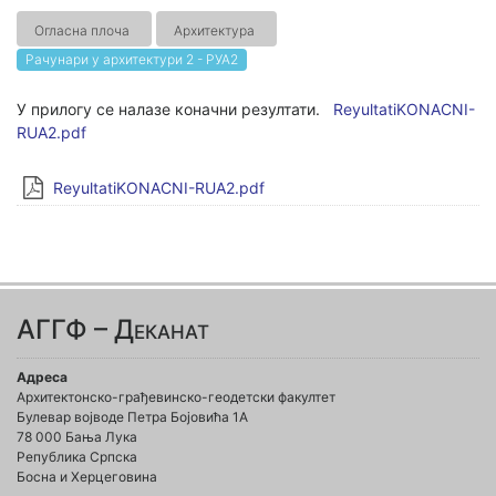
Огласна плоча
Архитектура
Рачунари у архитектури 2 - РУА2
У прилогу се налазе коначни резултати.
ReyultatiKONACNI-
RUA2.pdf
ReyultatiKONACNI-RUA2.pdf
АГГФ – Деканат
Адреса
Архитектонско-грађевинско-геодетски факултет
Булевар војводе Петра Бојовића 1A
78 000 Бања Лука
Република Српска
Босна и Херцеговина