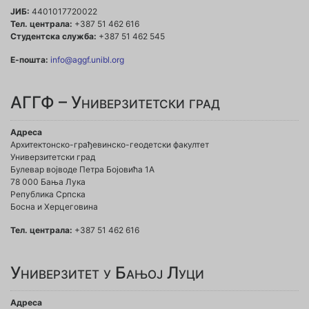
ЈИБ:
4401017720022
Тел. централа:
+387 51 462 616
Студентска служба:
+387 51 462 545
Е-пошта:
info@aggf.unibl.org
АГГФ – Универзитетски град
Адреса
Архитектонско-грађевинско-геодетски факултет
Универзитетски град
Булевар војводе Петра Бојовића 1A
78 000 Бања Лука
Република Српска
Босна и Херцеговина
Тел. централа:
+387 51 462 616
Универзитет у Бањој Луци
Адреса