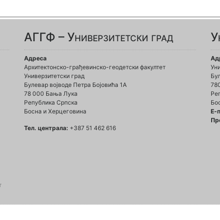
АГГФ – Универзитетски град
У
Адреса
Ад
Архитектонско-грађевинско-геодетски факултет
Ун
Универзитетски град
Бул
Булевар војводе Петра Бојовића 1A
78
78 000 Бања Лука
Ре
Република Српска
Бо
Босна и Херцеговина
Е-
Пр
Тел. централа:
+387 51 462 616
т