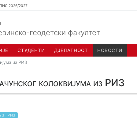
ПИС 2026/2027
и
евинско-геодетски факултет
ИЈЕ
СТУДЕНТИ
ДЈЕЛАТНОСТ
НОВОСТИ
вијума из РИ3
рачунског колоквијума из РИ3
 3 - РИ3