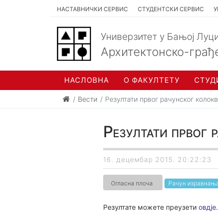
НАСТАВНИЧКИ СЕРВИС
СТУДЕНТСКИ СЕРВИС
У
Универзитет у Бањој Луц
Архитектонско-грађ
НАСЛОВНА
О ФАКУЛТЕТУ
СТУД
Вести
Резултати првог рачунског колок
Резултати првог 
16. децембар 2015. 20:22:23
Огласна плоча
Рачун изравнања
Резултате можете преузети
овдје.