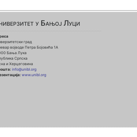
ниверзитет у Бањој Луци
реса
иверзитетски град
евар војводе Петра Бојовића 1А
000 Бања Лука
публика Српска
сна и Херцеговина
пошта:
info@unibl.org
езентација:
www.unibl.org