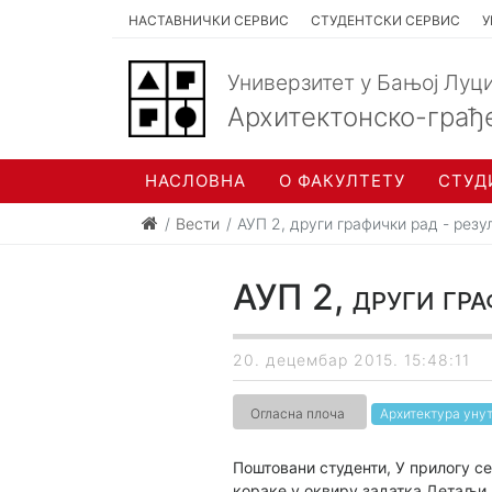
НАСТАВНИЧКИ СЕРВИС
СТУДЕНТСКИ СЕРВИС
У
Универзитет у Бањој Луц
Архитектонско-грађ
НАСЛОВНА
О ФАКУЛТЕТУ
СТУД
Вести
АУП 2, други графички рад - резу
АУП 2, други гра
20. децембар 2015. 15:48:11
Огласна плоча
Архитектура уну
Поштовани студенти, У прилогу с
кораке у оквиру задатка Детаљ