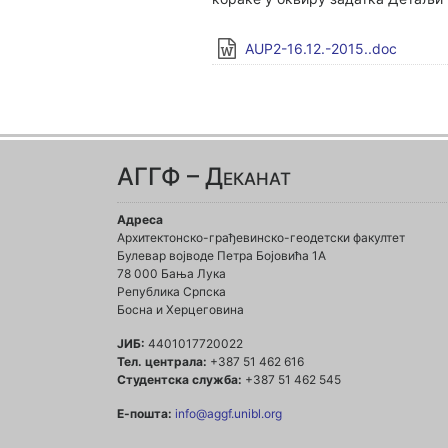
AUP2-16.12.-2015..doc
АГГФ – Деканат
Адреса
Архитектонско-грађевинско-геодетски факултет
Булевар војводе Петра Бојовића 1A
78 000 Бања Лука
Република Српска
Босна и Херцеговина
ЈИБ:
4401017720022
Тел. централа:
+387 51 462 616
Студентска служба:
+387 51 462 545
Е-пошта:
info@aggf.unibl.org