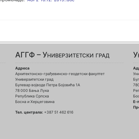
АГГФ – Универзитетски град
У
Адреса
Ад
Архитектонско-грађевинско-геодетски факултет
Ун
Универзитетски град
Бул
Булевар војводе Петра Бојовића 1A
78
78 000 Бања Лука
Ре
Република Српска
Бо
Босна и Херцеговина
Е-
Пр
Тел. централа:
+387 51 462 616