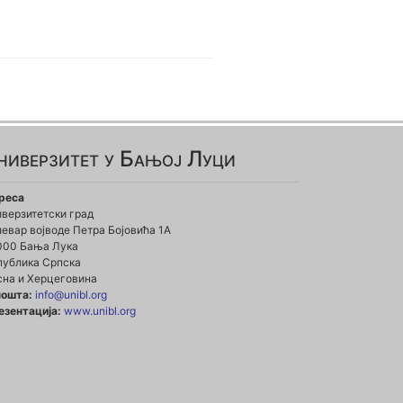
ниверзитет у Бањој Луци
реса
иверзитетски град
евар војводе Петра Бојовића 1А
000 Бања Лука
публика Српска
сна и Херцеговина
пошта:
info@unibl.org
езентација:
www.unibl.org