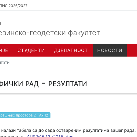
ПИС 2026/2027
и
евинско-геодетски факултет
ИЈЕ
СТУДЕНТИ
ДЈЕЛАТНОСТ
НОВОСТИ
лтати
фички рад - резултати
трашњих простора 2 - АУП2
е налази табела са до сада оствареним резултатима вашег рада,
и променаде.
AUP2-16.12.-2015..doc