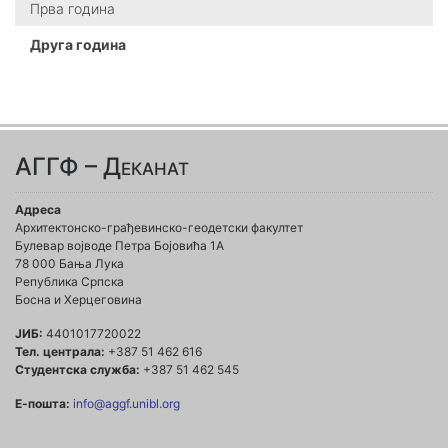
Прва година
Друга година
АГГФ – Деканат
Адреса
Архитектонско-грађевинско-геодетски факултет
Булевар војводе Петра Бојовића 1A
78 000 Бања Лука
Република Српска
Босна и Херцеговина
ЈИБ:
4401017720022
Тел. централа:
+387 51 462 616
Студентска служба:
+387 51 462 545
Е-пошта:
info@aggf.unibl.org