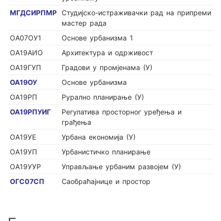
МГДСИРПМР
Студијско-истраживачки рад на припреми
мастер рада
ОА07ОУ1
Основе урбанизма 1
ОА19АИО
Архитектура и одрживост
ОА19ГУП
Градови у промјенама (У)
ОА19ОУ
Основе урбанизма
ОА19РП
Рурално планирање (У)
ОА19РПУИГ
Регулатива просторног уређења и
грађења
ОА19УЕ
Урбана економија (У)
ОА19УП
Урбанистичко планирање
ОА19УУР
Управљање урбаним развојем (У)
ОГС07СП
Саобраћајнице и простор