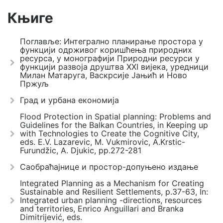
Књиге
Поглавље: Интегрално планирање простора у
функцији одрживог коришћења природних
ресурса, у монографији Природни ресурси у
функцији развоја друштва XXI вијека, уредници
Милан Матаруга, Васкрсије Јањић и Ново
Пржуљ
Град и урбана економија
Flood Protection in Spatial planning: Problems and
Guidelines for the Balkan Countries, in Keeping up
with Technologies to Create the Cognitive City,
eds. E.V. Lazarevic, M. Vukmirovic, A.Krstic-
Furundžic, A. Djukic, pp.272-281
Саобраћајнице и простор-допуњено издање
Integrated Planning as a Mechanism for Creating
Sustainable and Resilient Settlements, p.37-63, In:
Integrated urban planning -directions, resources
and territories, Enrico Anguillari and Branka
Dimitrijević, eds.