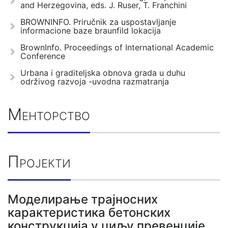
and Herzegovina, eds. J. Ruser, T. Franchini
BROWNINFO. Priručnik za uspostavljanje
informacione baze braunfild lokacija
BrownInfo. Proceedings of International Academic
Conference
Urbana i graditeljska obnova grada u duhu
održivog razvoja -uvodna razmatranja
Менторство
Пројекти
Моделирање трајносних
карактеристика бетонских
конструкција у циљу превенције