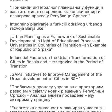
"Принципи интегралног планирања у функцији
заштите животне средине -законски оквир и
планерска пракса у Републици Српској"
Integralno planiranje u funkciji održivog urbanog
razvoja Banjaluke
„Urban Planning as a Framework of Sustainable
Development in Light of Educational Process at
Universities in Countries of Transition –an Example
of Republic of Srpska"
Influnetial Factors on the Urban Transformation of
Cities in Bosnia and Herzegovina in the Period of
Transtion
„GAP’s Initiatives to Improve Management of the
Urban development of Cities in B&H”
"Проблеми у процесу управљања просторним
развојем у свјетлу нових рјешења у Републици
Српској - Анализа анкете проведене међу
актерима у процесу"
"Енергетска ефикасност у планирању насеља –