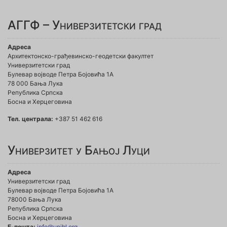
АГГФ – Универзитетски град
Адреса
Архитектонско-грађевинско-геодетски факултет
Универзитетски град
Булевар војводе Петра Бојовића 1A
78 000 Бања Лука
Република Српска
Босна и Херцеговина
Тел. централа:
+387 51 462 616
Универзитет у Бањој Луци
Адреса
Универзитетски град
Булевар војводе Петра Бојовића 1А
78000 Бања Лука
Република Српска
Босна и Херцеговина
Е-пошта:
info@unibl.org