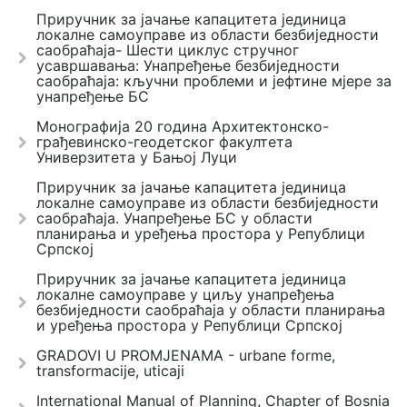
Приручник за јачање капацитета јединица
локалне самоуправе из области безбиједности
саобраћаја- Шести циклус стручног
усавршавања: Унапређење безбиједности
саобраћаја: кључни проблеми и јефтине мјере за
унапређење БС
Монографија 20 година Архитектонско-
грађевинско-геодетског факултета
Универзитета у Бањој Луци
Приручник за јачање капацитета јединица
локалне самоуправе из области безбиједности
саобраћаја. Унапређење БС у области
планирања и уређења простора у Републици
Српској
Приручник за јачање капацитета јединица
локалне самоуправе у циљу унапређења
безбиједности саобраћаја у области планирања
и уређења простора у Републици Српској
GRADOVI U PROMJENAMA - urbane forme,
transformacije, uticaji
International Manual of Planning, Chapter of Bosnia