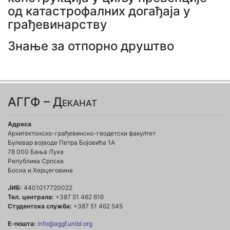
од катастрофалних догађаја у
грађевинарству
Знање за отпорно друштво
АГГФ – Деканат
Адреса
Архитектонско-грађевинско-геодетски факултет
Булевар војводе Петра Бојовића 1A
78 000 Бања Лука
Република Српска
Босна и Херцеговина
ЈИБ:
4401017720022
Тел. централа:
+387 51 462 616
Студентска служба:
+387 51 462 545
Е-пошта:
info@aggf.unibl.org