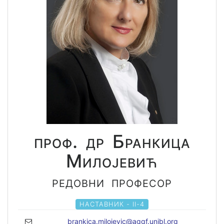
проф. др Бранкица
Милојевић
редовни професор
НАСТАВНИК - II-4
brankica.milojevic@aggf.unibl.org