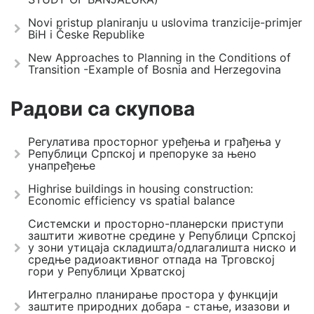
Novi pristup planiranju u uslovima tranzicije-primjer
BiH i Česke Republike
New Approaches to Planning in the Conditions of
Transition -Example of Bosnia and Herzegovina
Радови са скупова
Регулатива просторног уређења и грађења у
Републици Српској и препоруке за њено
унапређење
Highrise buildings in housing construction:
Economic efficiency vs spatial balance
Системски и просторно-планерски приступи
заштити животне средине у Републици Српској
у зони утицаја складишта/одлагалишта ниско и
средње радиоактивног отпада на Трговској
гори у Републици Хрватској
Интегрално планирање простора у функцији
заштите природних добара - стање, изазови и