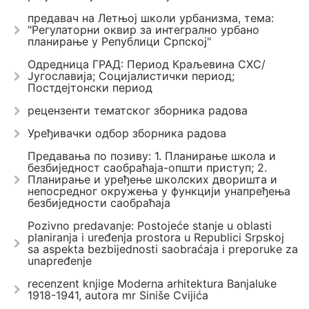
предавач на Летњој школи урбанизма, тема:
"Регулаторни оквир за интегрално урбано
планирање у Републици Српској"
Одредница ГРАД: Период Краљевина СХС/
Југославија; Социјалистички период;
Постдејтонски период
рецензенти тематског зборника радова
Уређивачки одбор зборника радова
Предавања по позиву: 1. Планирање школа и
безбиједност саобраћаја-општи приступ; 2.
Планирање и уређење школских дворишта и
непосредног окружења у функцији унапређења
безбиједности саобраћаја
Pozivno predavanje: Postojeće stanje u oblasti
planiranja i uređenja prostora u Republici Srpskoj
sa aspekta bezbijednosti saobraćaja i preporuke za
unapređenje
recenzent knjige Moderna arhitektura Banjaluke
1918-1941, autora mr Siniše Cvijića