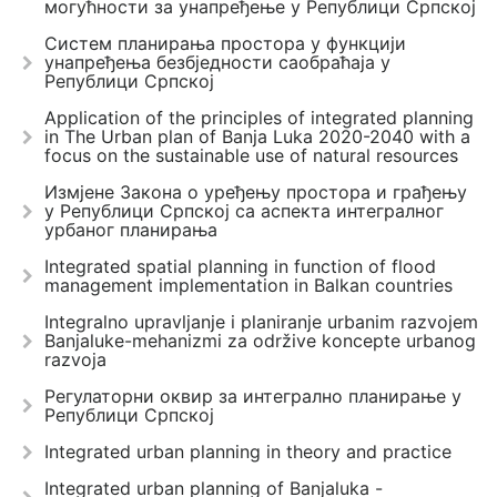
могућности за унапређење у Републици Српској
Систем планирања простора у функцији
унапређења безбједности саобраћаја у
Републици Српској
Application of the principles of integrated planning
in The Urban plan of Banja Luka 2020-2040 with a
focus on the sustainable use of natural resources
Измјене Закона о уређењу простора и грађењу
у Републици Српској са аспекта интегралног
урбаног планирања
Integrated spatial planning in function of flood
management implementation in Balkan countries
Integralno upravljanje i planiranje urbanim razvojem
Banjaluke-mehanizmi za održive koncepte urbanog
razvoja
Регулаторни оквир за интегрално планирање у
Републици Српској
Integrated urban planning in theory and practice
Integrated urban planning of Banjaluka -