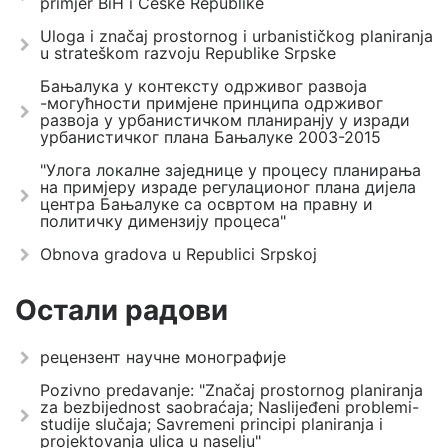
primjer BiH i Češke Republike
Uloga i značaj prostornog i urbanističkog planiranja
u strateškom razvoju Republike Srpske
Бањалука у контексту одрживог развоја
-могућности примјене принципа одрживог
развоја у урбанистичком планиранју у изради
урбанистичког плана Бањалуке 2003-2015
"Улога локалне заједнице у процесу планирања
на примјеру израде регулационог плана дијела
центра Бањалуке са освртом на правну и
политичку димензију процеса"
Obnova gradova u Republici Srpskoj
Остали радови
рецензент научне монографије
Pozivno predavanje: "Značaj prostornog planiranja
za bezbijednost saobraćaja; Naslijeđeni problemi-
studije slučaja; Savremeni principi planiranja i
projektovanja ulica u naselju"