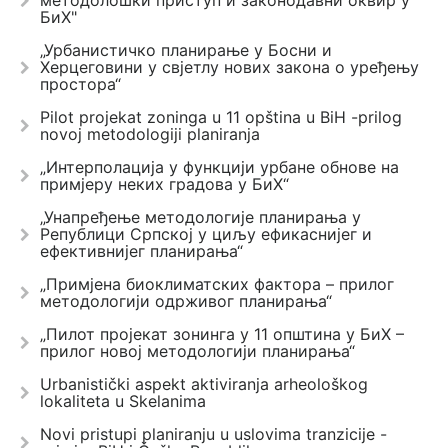
методолошки приступ и законодавни оквир у
БиХ"
„Урбанистичко планирање у Босни и
Херцеговини у свјетлу нових закона о уређењу
простора“
Pilot projekat zoninga u 11 opština u BiH -prilog
novoj metodologiji planiranja
„Интерполација у функцији урбане обнове на
примјеру неких градова у БиХ“
„Унапређење методологије планирања у
Републици Српској у циљу ефикаснијег и
ефективнијег планирања“
„Примјена биоклиматских фактора – прилог
методологији одрживог планирања“
„Пилот пројекат зонинга у 11 општина у БиХ –
прилог новој методологији планирања“
Urbanistički aspekt aktiviranja arheološkog
lokaliteta u Skelanima
Novi pristupi planiranju u uslovima tranzicije -