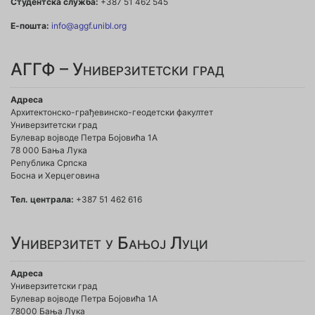
Студентска служба:
+387 51 462 545
Е-пошта:
info@aggf.unibl.org
АГГФ – Универзитетски град
Адреса
Архитектонско-грађевинско-геодетски факултет
Универзитетски град
Булевар војводе Петра Бојовића 1A
78 000 Бања Лука
Република Српска
Босна и Херцеговина
Тел. централа:
+387 51 462 616
Универзитет у Бањој Луци
Адреса
Универзитетски град
Булевар војводе Петра Бојовића 1А
78000 Бања Лука