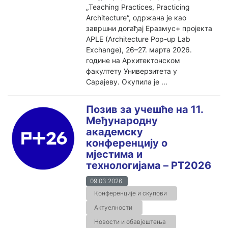
„Teaching Practices, Practicing
Architecture“, одржана је као
завршни догађај Еразмус+ пројекта
APLE (Architecture Pop-up Lab
Exchange), 26–27. марта 2026.
године на Архитектонском
факултету Универзитета у
Сарајеву. Окупила је ...
Позив за учешће на 11.
Међународну
академску
конференцију о
мjестима и
технологијама – PT2026
09.03.2026.
Конференције и скупови
Актуелности
Новости и обавјештења