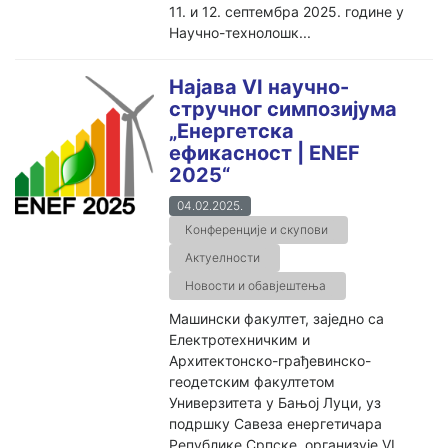
11. и 12. септембра 2025. године у
Научно-технолошк...
Најава VI научно-
стручног симпозијума
„Енергетска
ефикасност | ENEF
2025“
04.02.2025.
Конференције и скупови
Актуелности
Новости и обавјештења
Машински факултет, заједно са
Електротехничким и
Архитектонско-грађевинско-
геодетским факултетом
Универзитета у Бањој Луци, уз
подршку Савеза енергетичара
Републике Српске, организује VI