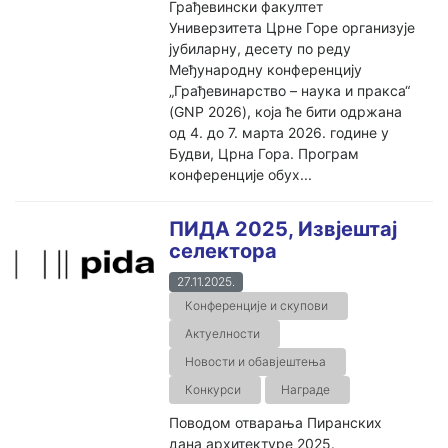
Грађевински факултет
Универзитета Црне Горе организује
јубиларну, десету по реду
Међународну конференцију
„Грађевинарство – наука и пракса“
(GNP 2026), која ће бити одржана
од 4. до 7. марта 2026. године у
Будви, Црна Гора. Програм
конференције обух...
ПИДА 2025, Извјештај
селектора
27.11.2025.
Конференције и скупови
Актуелности
Новости и обавјештења
Конкурси
Награде
Поводом отварања Пиранских
дана архитектуре 2025.