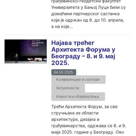
грађевинско-геодетски факултет
Универзитета у Бањој Луци били су
домаћини партнерског састанка
који је одржан од 8. до 10. априла,
а на које...
Најава трећег
Архитекта Форума у
Београду – 8. и 9. мај
2025.
04.02.2025.
Конференције и скупови
Актуелности
Новости и обавјештења
Трећи Архитекта Форум, за све
стручњаке из области
архитектуре, дизајна и
грађевинарства, одржава се 8. и 9.
маја 2025. године у Београду. Ово