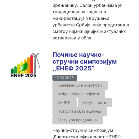
Зрењанину. Салон урбанизма је
традиционална годишња
манифестација Удружења
урбаниста Србије, која представља
смотру најзначајнијих и актуелних
остварења у обла...
Почиње научно-
стручни симпозијум
,,ЕНЕФ 2025ˮ
10.06.2025.
Конференције и скупови
Међународни пројекти
УНИБЛ
Актуелности
Новости и обавјештења
Гостујућа предавања
Научно-стручни симпозијум
„Енергетска ефикасност – ЕНЕФ