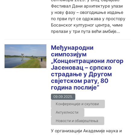
Фестивал Дани архитектуре улази
у нову фазу – овогодишње издање
по први пут се одржава у простору
Босанског културног центра, чиме
прелази у три пута већи амбије...
Међународни
симпозијум
„Концентрациони логор
Јасеновац – српско
страдање у Другом
свјетском рату, 80
година послије“
09.09.2025.
Конференције и скупови
Актуелности
Новости и обавјештења
У организацији Академије наука и