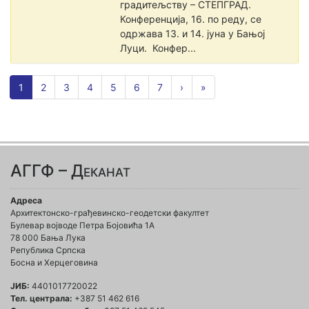
градитељству – СТЕПГРАД.
Конференција, 16. по реду, се
одржава 13. и 14. јуна у Бањој
Луци. Конфер...
1
2
3
4
5
6
7
›
»
АГГФ – Деканат
Адреса
Архитектонско-грађевинско-геодетски факултет
Булевар војводе Петра Бојовића 1A
78 000 Бања Лука
Република Српска
Босна и Херцеговина
ЈИБ:
4401017720022
Тел. централа:
+387 51 462 616