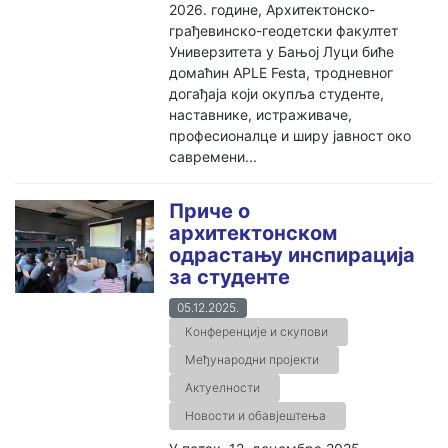
2026. године, Архитектонско-
грађевинско-геодетски факултет
Универзитета у Бањој Луци биће
домаћин APLE Festa, тродневног
догађаја који окупља студенте,
наставнике, истраживаче,
професионалце и ширу јавност око
савремени...
Приче о
архитектонском
одрастању инспирација
за студенте
05.12.2025.
Конференције и скупови
Међународни пројекти
Актуелности
Новости и обавјештења