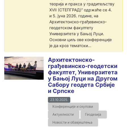
теорија и пракса у градитељству
XVII (СТЕПГРАД)” одржаће се 4.
и 5. јуна 2026. године, на
Архитектонско-грађевинско-
геодетском факултету
Универзитета у Бањој Луци.
Основни циљ ове конференције
је да кроз тематски...
Архитектонско-
грађевинско-геодетски
факултет, Универзитета
у Бањој Луци на Другом
Сабору геодета Србије
и Српске
23.10.2025.
Конференције и скупови
Актуелности
Геодезија
Новости и обавјештења