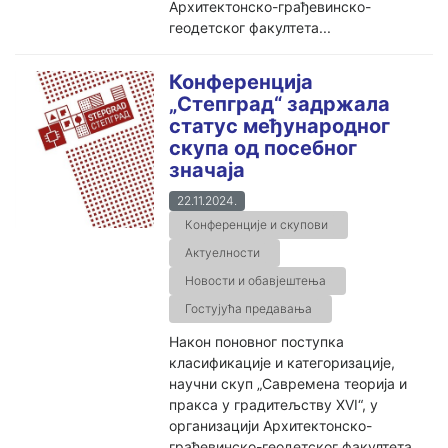
Архитектонско-грађевинско-
геодетског факултета...
Конференција
„Степград“ задржала
статус међународног
скупа од посебног
значаја
22.11.2024.
Конференције и скупови
Актуелности
Новости и обавјештења
Гостујућа предавања
Након поновног поступка
класификације и категоризације,
научни скуп „Савремена теорија и
пракса у градитељству XVI“, у
организацији Архитектонско-
грађевинско-геодетског факултета