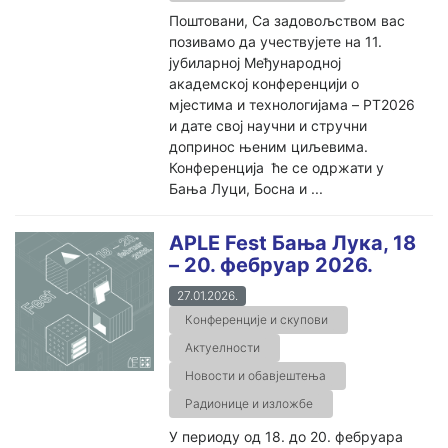
Поштовани, Са задовољством вас
позивамо да учествујете на 11.
јубиларној Међународној
академској конференцији о
мjестима и технологијама – PT2026
и дате свој научни и стручни
допринос њеним циљевима.
Конференција ће се одржати у
Бања Луци, Босна и ...
APLE Fest Бања Лука, 18
– 20. фебруар 2026.
27.01.2026.
Конференције и скупови
Актуелности
Новости и обавјештења
Радионице и изложбе
У периоду од 18. до 20. фебруара