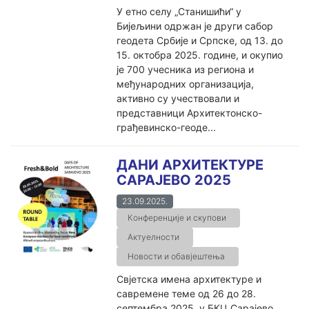
У етно селу „Станишићи“ у
Бијељини одржан је други сабор
геодета Србије и Српске, од 13. до
15. октобра 2025. године, и окупио
је 700 учесника из региона и
међународних организација,
активно су учествовали и
представници Архитектонско-
грађевинско-геоде...
ДАНИ АРХИТЕКТУРЕ
САРАЈЕВО 2025
23.09.2025.
Конференције и скупови
Актуелности
Новости и обавјештења
Свјетска имена архитектуре и
савремене теме од 26 до 28.
септембра 2025. у БКЦ Сарајево