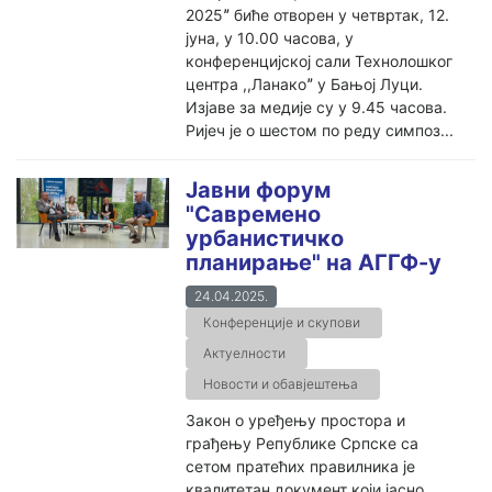
2025ˮ биће отворен у четвртак, 12.
јуна, у 10.00 часова, у
конференцијској сали Технолошког
центра ,,Ланакоˮ у Бањој Луци.
Изјаве за медије су у 9.45 часова.
Ријеч је о шестом по реду симпоз...
Јавни форум
"Савремено
урбанистичко
планирање" на АГГФ-у
24.04.2025.
Конференције и скупови
Актуелности
Новости и обавјештења
Закон о уређењу простора и
грађењу Републике Српске са
сетом пратећих правилника је
квалитетан документ који јасно