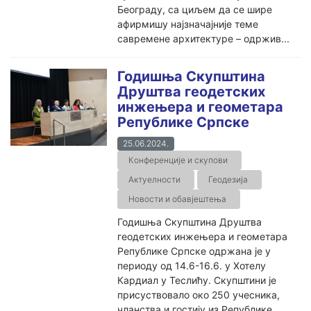
Београду, са циљем да се шире
афирмишу најзначајније теме
савремене архитектуре – одржив...
Годишња Скупштина
Друштва геодетских
инжењера и геометара
Републике Српске
25.06.2024.
Конференције и скупови
Актуелности
Геодезија
Новости и обавјештења
Годишња Скупштина Друштва
геодетских инжењера и геометара
Републике Српске одржана је у
периоду од 14.6-16.6. у Хотелу
Кардиал у Теслићу. Скупштини је
присуствовало око 250 учесника,
чланства и гостију из Републике