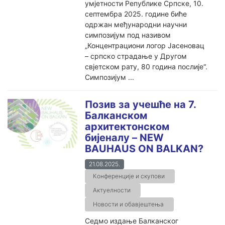
умјетности Републике Српске, 10.
септембра 2025. године биће
одржан међународни научни
симпозијум под називом
„Концентрациони логор Јасеновац
– српско страдање у Другом
свјетском рату, 80 година послије“.
Симпозијум ...
Позив за учешће на 7.
Балканском
архитектонском
бијеналу – NEW
BAUHAUS ON BALKAN?
21.08.2025.
Конференције и скупови
Актуелности
Новости и обавјештења
Седмо издање Балканског