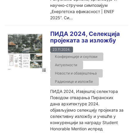
научно-стручни симпозијум
„Енергетска ефикасност | ENEF
2025“. Си...
ПИДА 2024, Селекција
пројеката за изложбу
23.11.2024.
Конференције и скупови
Актуелности
Новости и обавјештења
Радионице и изложбе
ПИДА 2024, Извјештај селектора
Поводом отварања Пиранских
дана архитектуре 2024.
објављујемо селекцију пројеката за
селективну изложбу и учешће у
конкуренцији за награду Student
Honorable Mention испред