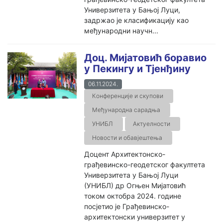
Универзитета у Бањој Луци,
задржао је класификацију као
међународни научн...
Доц. Мијатовић боравио
у Пекингу и Тјенђину
06.11.2024.
Конференције и скупови
Међународна сарадња
УНИБЛ
Актуелности
Новости и обавјештења
Доцент Архитектонско-
грађевинско-геодетског факултета
Универзитета у Бањој Луци
(УНИБЛ) др Огњен Мијатовић
током октобра 2024. године
посјетио је Грађевинско-
архитектонски универзитет у