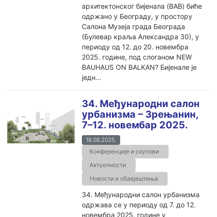
архитектонског бијенала (BAB) биће
одржано у Београду, у простору
Салона Музеја града Београда
(Булевар краља Александра 30), у
периоду од 12. до 20. новембра
2025. године, под слоганом NEW
BAUHAUS ON BALKAN? Бијенале је
једн...
34. Међународни салон
урбанизма – Зрењанин,
7–12. новембар 2025.
18.08.2025.
Конференције и скупови
Актуелности
Новости и обавјештења
34. Међународни салон урбанизма
одржава се у периоду од 7. до 12.
новембра 2025. године у