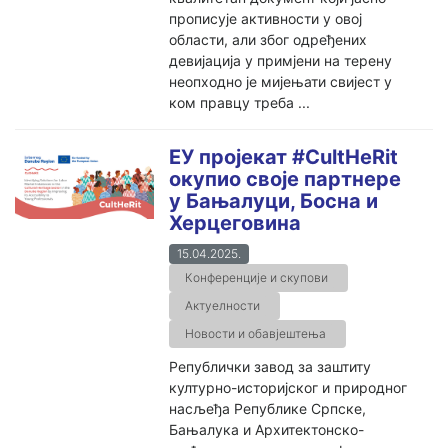
прописује активности у овој
области, али због одређених
девијација у примјени на терену
неопходно је мијењати свијест у
ком правцу треба ...
ЕУ пројекат #CultHeRit
окупио своје партнере
у Бањалуци, Босна и
Херцеговина
15.04.2025.
Конференције и скупови
Актуелности
Новости и обавјештења
Републички завод за заштиту
културно-историјског и природног
насљеђа Републике Српске,
Бањалука и Архитектонско-