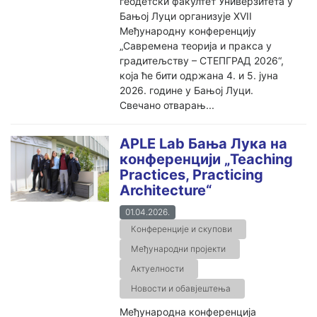
геодетски факултет Универзитета у
Бањој Луци организује XVII
Међународну конференцију
„Савремена теорија и пракса у
градитељству – СТЕПГРАД 2026“,
која ће бити одржана 4. и 5. јуна
2026. године у Бањој Луци.
Свечано отварањ...
APLE Lab Бања Лука на
конференцији „Teaching
Practices, Practicing
Architecture“
01.04.2026.
Конференције и скупови
Међународни пројекти
Актуелности
Новости и обавјештења
Међународна конференција