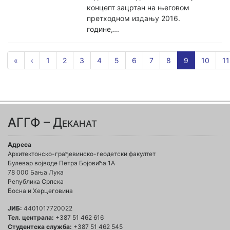
концепт зацртан на његовом
претходном издању 2016.
године,...
«
‹
1
2
3
4
5
6
7
8
9
10
11
АГГФ – Деканат
Адреса
Архитектонско-грађевинско-геодетски факултет
Булевар војводе Петра Бојовића 1A
78 000 Бања Лука
Република Српска
Босна и Херцеговина
ЈИБ:
4401017720022
Тел. централа:
+387 51 462 616
Студентска служба:
+387 51 462 545