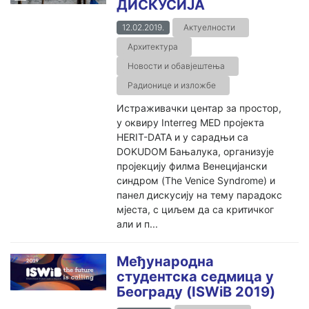
ДИСКУСИЈА
12.02.2019.
Актуелности
Архитектура
Новости и обавјештења
Радионице и изложбе
Истраживачки центар за простор,
у оквиру Interreg MED пројекта
HERIT-DATA и у сарадњи са
DOKUDOM Бањалука, организује
пројекцију филма Венецијански
синдром (The Venice Syndrome) и
панел дискусију на тему парадокс
мјеста, с циљем да са критичког
али и п...
Међународнa
студентскa седмицa у
Београду (ISWiB 2019)