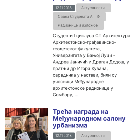
12.11.2018.
Актуелности
Савез Студената АГГФ
Радионице и изложбе
Студенти I циклуса СП Архитектура
Архитектонско-грађевинско-
геодетског факултета,
Универзитета у Бањој Луци -
Андреа Јаничић и Драган Додош, у
пратњи др Игора Кувача,
сарадника у настави, били су
учесници Међународне
архитектонске радионице у
Сомбору, ...
Трећа награда на
Међународном салону
урбанизма
12.11.2018.
Актуелности