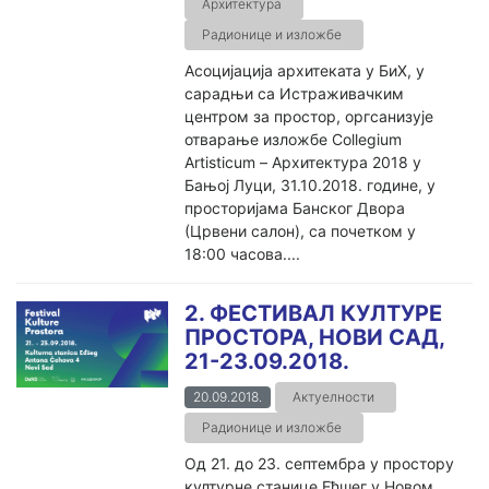
Архитектура
Радионице и изложбе
Асоцијација архитеката у БиХ, у
сарадњи са Истраживачким
центром за простор, оргсанизује
отварање изложбе Collegium
Artisticum – Архитектура 2018 у
Бањој Луци, 31.10.2018. године, у
просторијама Банског Двора
(Црвени салон), са почетком у
18:00 часова....
2. ФЕСТИВАЛ КУЛТУРЕ
ПРОСТОРА, НОВИ САД,
21-23.09.2018.
20.09.2018.
Актуелности
Радионице и изложбе
Од 21. до 23. септембра у простору
културне станице Еђшег у Новом