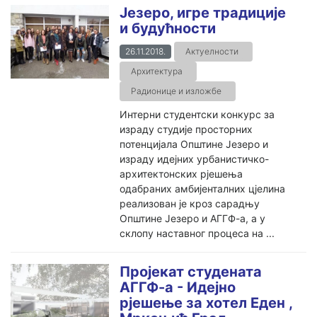
Језеро, игре традиције
и будућности
26.11.2018.
Актуелности
Архитектура
Радионице и изложбе
Интерни студентски конкурс за
израду студије просторних
потенцијала Општине Језеро и
израду идејних урбанистичко-
архитектонских рјешења
одабраних амбијенталних цјелина
реализован је кроз сарадњу
Општине Језеро и АГГФ-а, а у
склопу наставног процеса на ...
Пројекат студената
АГГФ-а - Идејно
рјешење за хотел Еден ,