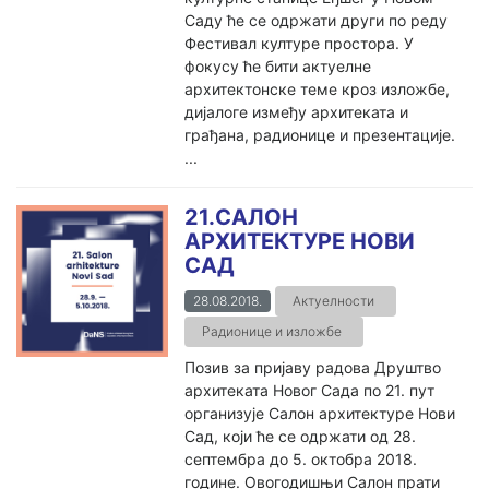
Саду ће се одржати други по реду
Фестивал културе простора. У
фокусу ће бити актуелне
архитектонске теме кроз изложбе,
дијалоге између архитеката и
грађана, радионице и презентације.
...
21.САЛОН
АРХИТЕКТУРЕ НОВИ
САД
28.08.2018.
Актуелности
Радионице и изложбе
Позив за пријаву радова Друштво
архитеката Новог Сада по 21. пут
организује Салон архитектуре Нови
Сад, који ће се одржати од 28.
септембра до 5. октобра 2018.
године. Овогодишњи Салон прати