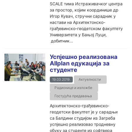
SCALE тима Истраживачког центра
за простор, којим координише др
Игор Кувач, стручни сарадник у
настави на Архитектонско-
грађевинско-геодетском факултету
Универзитета у Бањој Луци,
добитник...
Успјешно реализована
Allplan едукација за
студенте
19.03.2019.
Актуелности
Радионице и изложбе
Гостујућа предавања
Архитектонско-грађевинско-
геодетски факултет је у сарадњи
са Балдини студијом из Загреба
успјешно реализовао тродневну
обуку за студенте из софтвера