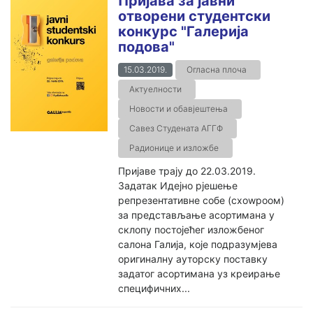
Пријава за јавни
отворени студентски
конкурс "Галерија
подова"
15.03.2019.
Огласна плоча
Актуелности
Новости и обавјештења
Савез Студената АГГФ
Радионице и изложбе
Пријаве трају до 22.03.2019.
Задатак Идејно рјешење
репрезентативне собе (схоwроом)
за представљање асортимана у
склопу постојећег изложбеног
салона Галија, које подразумјева
оригиналну ауторску поставку
задатог асортимана уз креирање
специфичних...