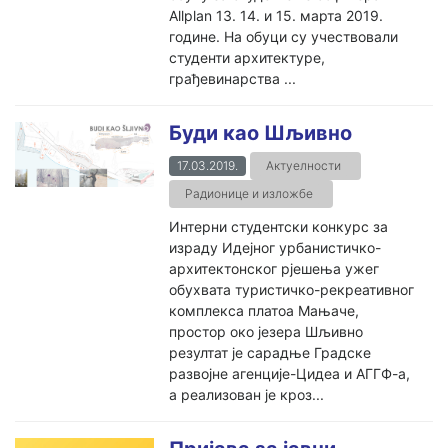
Allplan 13. 14. и 15. марта 2019.
године. На обуци су учествовали
студенти архитектуре,
грађевинарства ...
Буди као Шљивно
17.03.2019.
Актуелности
Радионице и изложбе
Интерни студентски конкурс за
израду Идејног урбанистичко-
архитектонског рјешења ужег
обухвата туристичко-рекреативног
комплекса платоа Мањаче,
простор око језера Шљивно
резултат је сарадње Градске
развојне агенције-Цидеа и АГГФ-а,
а реализован је кроз...