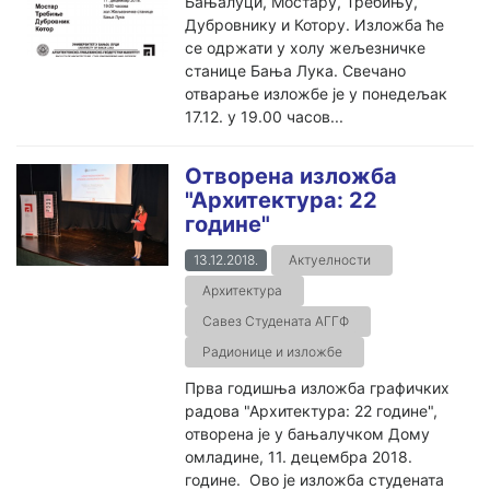
Бањалуци, Мостару, Требињу,
Дубровнику и Котору. Изложба ће
се одржати у холу жељезничке
станице Бања Лука. Свечано
отварање изложбе је у понедељак
17.12. у 19.00 часов...
Отворена изложба
"Архитектура: 22
године"
13.12.2018.
Актуелности
Архитектура
Савез Студената АГГФ
Радионице и изложбе
Прва годишња изложба графичких
радова "Архитектура: 22 године",
отворена је у бањалучком Дому
омладине, 11. децембра 2018.
године. Ово је изложба студената