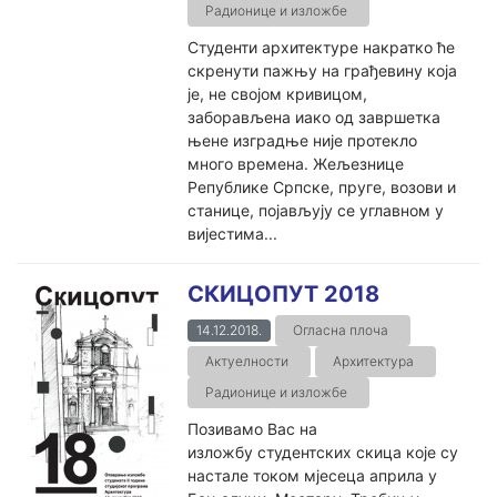
Радионице и изложбе
Студенти архитектуре накратко ће
скренути пажњу на грађевину која
је, не својом кривицом,
заборављена иако од завршетка
њене изградње није протекло
много времена. Жељезнице
Републике Српске, пруге, возови и
станице, појављују се углавном у
вијестима...
СКИЦОПУТ 2018
14.12.2018.
Огласна плоча
Актуелности
Архитектура
Радионице и изложбе
Позивамо Вас на
изложбу студентских скица које су
настале током мјесеца априла у