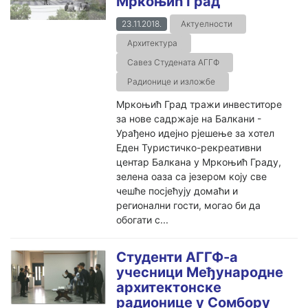
Мркоњић Град
23.11.2018.
Актуелности
Архитектура
Савез Студената АГГФ
Радионице и изложбе
Мркоњић Град тражи инвеститоре
за нове садржаје на Балкани -
Урађено идејно рјешење за хотел
Еден Туристичко-рекреативни
центар Балкана у Мркоњић Граду,
зелена оаза са језером коју све
чешће посјећују домаћи и
регионални гости, могао би да
обогати с...
Студенти АГГФ-а
учесници Међународне
архитектонске
радионице у Сомбору