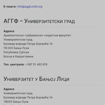
Е-пошта:
info@aggf.unibl.org
АГГФ – Универзитетски град
Адреса
Архитектонско-грађевинско-геодетски факултет
Универзитетски град
Булевар војводе Петра Бојовића 1A
78 000 Бања Лука
Република Српска
Босна и Херцеговина
Тел. централа:
+387 51 462 616
Универзитет у Бањој Луци
Адреса
Универзитетски град
Булевар војводе Петра Бојовића 1А
78000 Бања Лука