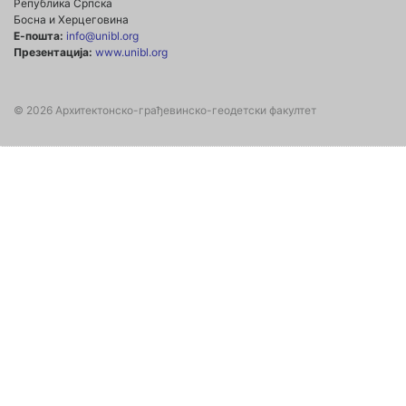
Република Српска
Босна и Херцеговина
Е-пошта:
info@unibl.org
Презентација:
www.unibl.org
© 2026 Архитектонско-грађевинско-геодетски факултет