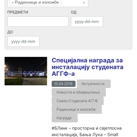
×
Радионице и изложбе
×
ПРЕДМЕТИ
ОД
ДО
Специјална награда за
инсталацију студената
АГГФ-а
10.04.2019.
Актуелности
Новости и обавјештења
Савез Студената АГГФ
Радионице и изложбе
Награде
#БЛинк – просторна и свјетлосна
инсталација, Бања Лука – Small