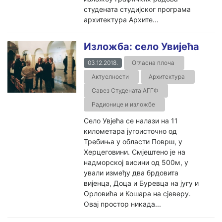
студената студијског програма
архитектура Архите...
Изложба: село Увијећа
03.12.2018.
Огласна плоча
Актуелности
Архитектура
Савез Студената АГГФ
Радионице и изложбе
Село Увјећа се налази на 11
километара југоисточно од
Требиња у области Површ, у
Херцеговини. Смјештено је на
надморској висини од 500м, у
ували између два брдовита
вијенца, Доца и Буревца на југу и
Орловића и Кошара на сјеверу.
Овај простор никада...