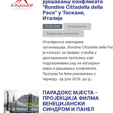
рјешавању конфликата
"Rondine Cittadella della
Pace" у Тоскани,
Италија
13.02.2019.
Актуелности
Радионице и изложбе
Италијанска невладина
организација „Rondine Cittadella della Pa
је конкурс за пријаву учешћа у
двогодишњем програму који
подразумијева рад на изградњи
мира и рјешавању конфликата.
Програм ће бити реализован у
периоду од јула 2019. до ју...
ПАРАДОКС МЈЕСТА -
ПРОЈЕКЦИЈА ФИЛМА
ВЕНЕЦИЈАНСКИ
СИНДРОМ И ПАНЕЛ