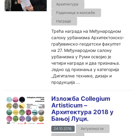
Архитектура
Радионице и изложбе
Награде
Трећа награда на Међународном
салону урбанизма Архитектонско-
грађевинско-геодетски факултет
на 27. Међународном салону
урбанизма у Руми освојио је
четири награде и два признања.
Једно од признања у категорија
„Дигиталне технике, дизајн и
продукција ...
Изложба Collegium
Artisticum –
Архитектура 2018 у
Бањој Луци.
24.10.2018.
Актуелности