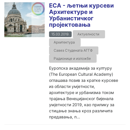
ECA - љетњи курсеви
Архитектуре и
Урбанистичког
пројектовања
15.03.2019.
Актуелности
Архитектура
Савез Студената АГГФ
Радионице и изложбе
Еуропска академија за културу
(The European Cultural Academy)
оглашава позив за кратке курсеве
из области умјетности,
архитектуре и урбанизма током
трајања Венецијанског бијенала
умјетности 2019, као прилику за
стицање знања кроз различита
предавања, п...