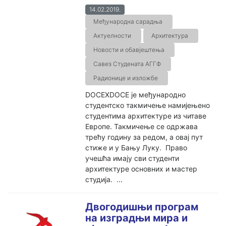
14.02.2019.
Међународна сарадња
Актуелности
Архитектура
Новости и обавјештења
Савез Студената АГГФ
Радионице и изложбе
DOCEXDOCE је међународно
студентско такмичење намијењено
студентима архитектуре из читаве
Европе. Такмичење се одржава
трећу годину за редом, а овај пут
стиже и у Бању Луку. Право
учешћа имају сви студенти
архитектуре основних и мастер
студија. ...
Двогодишњи програм
на изградњи мира и