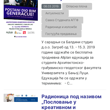
08.03.2019.
Огласна плоча
Актуелности
Савез Студената АГГФ
Радионице и изложбе
Гостујућа предавања
У сарадњи са Балдини студио
д.о.о. Загреб од 13. - 15.3. 2019
године одржаће се бесплатна
тродневна Allplan едукација за
студенте Архитектонско-
грађевинско-геодетског факултета
Универзитета у Бањој Луци.
Едукација ће се одржати у
терминима: - С...
Pадионица под називом
„Пословање у
креативном и