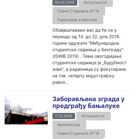
04.02.2019.
Актуелности
Савез Студената АГГФ
Радионице и изложбе
Обавјештавамо вас да ће се у
периоду од 14. до 22. јула 2019.
године одржати "Међународна
студентска седмица у Београду"
(ISWiB 2019) . Тема овогодишње
студентске седмице је „Будућност
зове“, а радионице су фокусиране
на тзв. четврту индустријску
револ...
Заборављена зграда у
предграђу Бањалуке
17.12.2018.
Актуелности
Архитектура
Савез Студената АГГФ