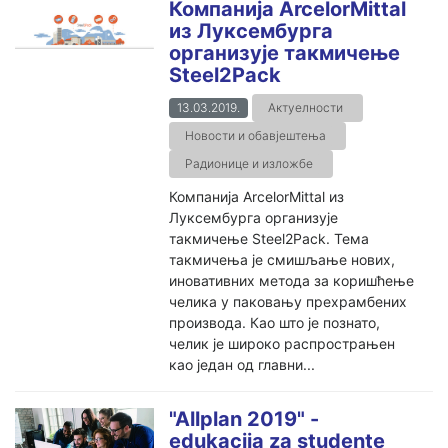
Компанија ArcelorMittal
из Луксембурга
организује такмичење
Steel2Pack
13.03.2019.
Актуелности
Новости и обавјештења
Радионице и изложбе
Компанија ArcelorMittal из
Луксембурга организује
такмичење Steel2Pack. Тема
такмичења је смишљање нових,
иновативних метода за коришћење
челика у паковању прехрамбених
производа. Као што је познато,
челик је широко распрострањен
као један од главни...
"Allplan 2019" -
edukacija za studente