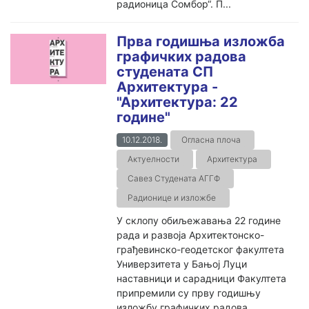
радионица Сомбор“. П...
Прва годишња изложба
графичких радова
студената СП
Архитектура -
"Архитектура: 22
године"
10.12.2018.
Огласна плоча
Актуелности
Архитектура
Савез Студената АГГФ
Радионице и изложбе
У склопу обиљежавања 22 године
рада и развоја Архитектонско-
грађевинско-геодетског факултета
Универзитета у Бањој Луци
наставници и сарадници Факултета
припремили су прву годишњу
изложбу графичких радова