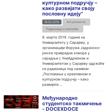
културном подручју –
како развијати своју
пословну идеју"
18.02.2019.
Актуелности
Радионице и изложбе
8. марта 2019. године на
Универзитету у Сарајеву, у
организацији Форума Јадранско-
јонске привредне коморе у
сарадњи с УниАдрионом и
Универзитетом у Сарајеву одржаће
се радионица под називом
„Пословање у креативном и
културном подручју – како
развијати ...
Међународно
студентско такмичење
- DOCEXDOCE