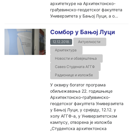
архитеткуре на Архитектонско-
грађевинско-геодетског факултета
Универзитета у Бањој Луци, а о...
Сомбор у Бањој Луци
12.12.2018.
Актуелности
Архитектура
Новости и обавјештења
Савез Студената АГГФ
Радионице и изложбе
У оквиру богатог програма
обиљежавања 22. годишњице
Архитектонско-грађевинско-
геодетског факултета Универзитета
у Бањој Луци, у сриједу, 12.12. у
холу АГГФ-а, у Универзитетском
кампусу, отворена је изложба
„Студентска архитектонска