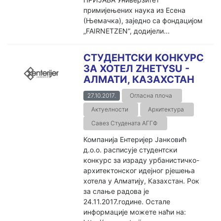
примијењених наука из Есена
(Њемачка), заједно са фондацијом
„FAIRNETZEN“, додијели...
СТУДЕНТСКИ КОНКУРС
ЗА ХОТЕЛ ZHETYSU -
АЛМАТИ, КАЗАХСТАН
27.10.2017.
Огласна плоча
Актуелности
Архитектура
Савез Студената АГГФ
Компанија Ентеријер Јанковић
д.о.о. расписује студентски
конкурс за израду урбанистичко-
архитектонског идејног рјешења
хотела у Алматију, Казахстан. Рок
за слање радова је
24.11.2017.године. Остале
информације можете наћи на: