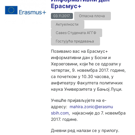
Ерасмус+
03.11.2017.
Огласна плоча
Актуелности
Савез Студената АГГФ
Гостујућа предавања
Позивамо вас на Ерасмус+
информативни дан у Босни и
Херзеговини, који ће се одрзати у
четвртак, 9. новембра 2017. године,
са почетком у 10.30 часова, у
амфитеатру Факултета политичких
наука Универзитета у Бањој Луци.
Учешће пријављујете на е-
адресу:
mahira.zonic@erasmu
sbih.com
, најкасније до 7. новембра
2017. године.
Дневни ред налази се у прилогу.