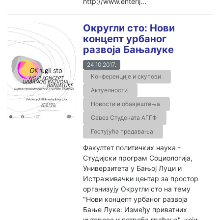
http://www.enterij...
Округли сто: Нови
концепт урбаног
развоја Бањалуке
24.10.2017.
Конференције и скупови
Актуелности
Новости и обавјештења
Савез Студената АГГФ
Гостујућа предавања
Факултет политичких наука -
Студијски програм Социологија,
Универзитета у Бањој Луци и
Истраживачки центар за простор
организују Округли сто на тему
"Нови концепт урбаног развоја
Бање Луке: Између приватних
интереса и потреба грађана", који