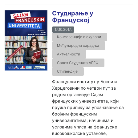
Студирање у
Француској
17.10.2017.
Конференције и скупови
Међународна сарадња
Актуелности
Савез Студената АГГФ
Стипендије
Француски институт у Босни и
Херцеговини по четври пут за
редом организује Сајам
француских универзитета, који
пружа прилику за упознавање са
бројним француским
универзитетима, начинима и
условима уписа на француске
високошколске установе,