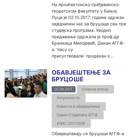
На Архитектонско-грађевинско-
геодетском факултету у Бањој
Луци је 02.10.2017. године одржан
заједнички час за бруцоше сва три
студијска програма. Уводно
предавање одржала је проф.др
Бранкица Милојевић, Декан АГГФ-
а. Часу су
присуствовали продекан з...
ОБАВЈЕШТЕЊЕ ЗА
БРУЦОШЕ
25.09.2017.
Огласна плоча
Актуелности
Новости и обавјештења
Савез Студената АГГФ
УПИС 2017/2018
Обавјештавају се бруцоши АГГФ-а