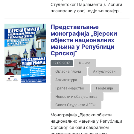
Студентског Парламента ). Испити
планирани у овој недјељи помјер...
Представљање
монографија „Вјерски
објекти националних
мањина у Републици
Српској“
17.09.2017.
Књиге
Огласна плоча
Актуелности
Архитектура
Грађевинарство
Геодезија
Новости и обавјештења
Савез Студената АГГФ
Монографија „Вјерски објекти
националних мањина у Републици
Српској“ се бави сакралном
архитектуром националних