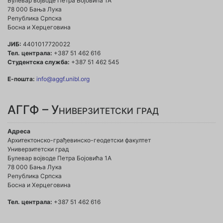
Булевар војводе Петра Бојовића 1A
78 000 Бања Лука
Република Српска
Босна и Херцеговина
ЈИБ:
4401017720022
Тел. централа:
+387 51 462 616
Студентска служба:
+387 51 462 545
Е-пошта:
info@aggf.unibl.org
АГГФ – Универзитетски град
Адреса
Архитектонско-грађевинско-геодетски факултет
Универзитетски град
Булевар војводе Петра Бојовића 1A
78 000 Бања Лука
Република Српска
Босна и Херцеговина
Тел. централа:
+387 51 462 616