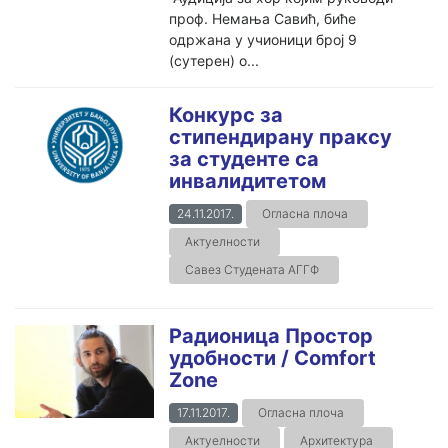
проф. Немања Савић, биће
одржана у учионици број 9
(сутерен) о...
Конкурс за
стипендирану праксу
за студенте са
инвалидитетом
24.11.2017.
Огласна плоча
Актуелности
Савез Студената АГГФ
Радионица Простор
удобности / Comfort
Zone
17.11.2017.
Огласна плоча
Актуелности
Архитектура