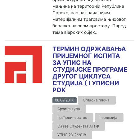
мањина на територији Републике
Српске, као најзначајнијим
материјалним траговима њиховог
боравка на овом простору. Поред
теме вјерских објек...
ТЕРМИН ОДРЖАВАЊА
ПРИЈЕМНОГ ИСПИТА
ЗА УПИС НА
СТУДИЈСКЕ ПРОГРАМЕ
ДРУГОГ ЦИКЛУСА
СТУДИЈА ( I УПИСНИ
РОК
08.09.2017.
Огласна плоча
Архитектура
Грађевинарство
Геодезија
Савез Студената АГГФ
УПИС 2017/2018