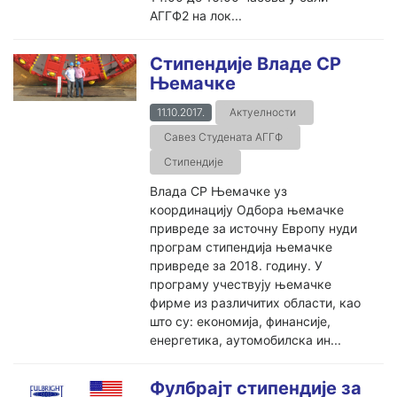
АГГФ2 на лок...
Стипендије Владе СР
Њемачке
11.10.2017.
Актуелности
Савез Студената АГГФ
Стипендије
Влада СР Њемачке уз
координацију Одбора њемачке
привреде за источну Европу нуди
програм стипендија њемачке
привреде за 2018. годину. У
програму учествују њемачке
фирме из различитих области, као
што су: економија, финансије,
енергетика, аутомобилска ин...
Фулбрајт стипендије за