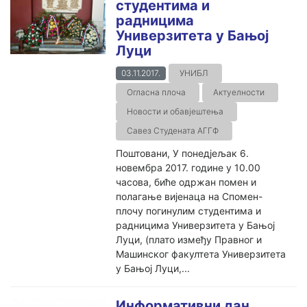
студентима и
радницима
Универзитета у Бањој
Луци
03.11.2017.
УНИБЛ
Огласна плоча
Актуелности
Новости и обавјештења
Савез Студената АГГФ
Поштовани, У понедјељак 6.
новембра 2017. године у 10.00
часова, биће одржан помен и
полагање вијенаца на Спомен-
плочу погинулим студентима и
радницима Универзитета у Бањој
Луци, (плато између Правног и
Машинског факултета Универзитета
у Бањој Луци,...
Информативни дан