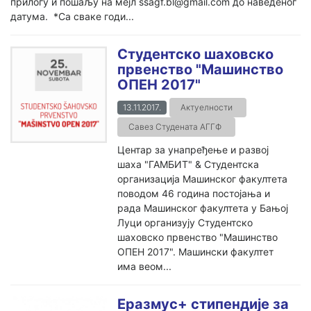
прилогу и пошаљу на мејл ssagf.bl@gmail.com до наведеног
датума. *Са сваке годи...
Студентско шаховско
првенство "Машинство
ОПЕН 2017"
13.11.2017.
Актуелности
Савез Студената АГГФ
Центар за унапређење и развој
шаха "ГАМБИТ" & Студентска
организација Машинског факултета
поводом 46 година постојања и
рада Машинског факултета у Бањој
Луци организују Студентско
шаховско првенство "Машинство
ОПЕН 2017". Машински факултет
има веом...
Еразмус+ стипендије за