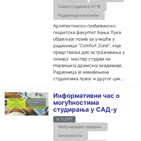
Савез Студената АГГФ
Радионице и изложбе
Архитектонско-грађевинско-
геодетски факултет Бања Лука
објављује позив за учешће у
радионици "Comfort Zone", која
представља дио истраживања у
оквиру мастер студија на
Норвешкој драмској академији.
Радионица је намијењена
студентима првог и другог цик...
Информативни час о
могућностима
студирања у САД-у
14.11.2017.
Међународна сарадња
Актуелности