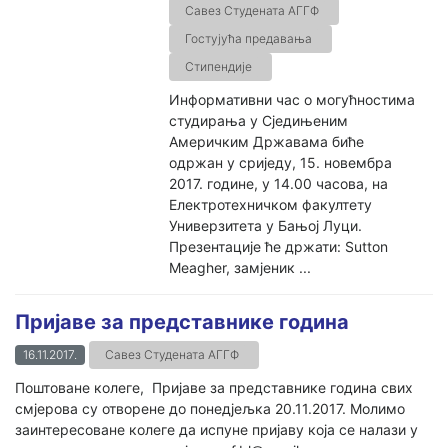
Савез Студената АГГФ
Гостујућа предавања
Стипендије
Информативни час о могућностима
студирања у Сједињеним
Америчким Државама биће
одржан у сриједу, 15. новембра
2017. године, у 14.00 часова, на
Електротехничком факултету
Универзитета у Бањој Луци.
Презентације ће држати: Sutton
Meagher, замјеник ...
Пријаве за представнике година
16.11.2017.
Савез Студената АГГФ
Поштоване колеге, Пријаве за представнике година свих
смјерова су отворене до понедјељка 20.11.2017. Молимо
заинтересоване колеге да испуне пријаву која се налази у