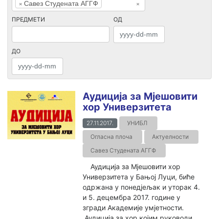
×
Савез Студената АГГФ
×
ПРЕДМЕТИ
ОД
ДО
Аудиција за Мјешовити
хор Универзитета
27.11.2017.
УНИБЛ
Огласна плоча
Актуелности
Савез Студената АГГФ
Аудиција за Мјешовити хор
Универзитета у Бањој Луци, биће
одржана у понедјељак и уторак 4.
и 5. децембра 2017. године у
згради Академије умјетности.
Аудиција за хор којим руководи