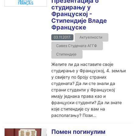
Презентација о
студирању у
Француској -
Стипендије Владе
Француске
03.11.2017.
Актуелности
Савез Студената АГГФ
Стипендије
Желите ли да наставите своје
студирање у Француској, 4. земљи
у свијету по броју страних
студената? Да ли сте знали да
страни студенти у Француској
имају једнака права као и
француски студенти? Да ли знате
које стипендије су вам на
располагању? Пози...
Помен погинулим