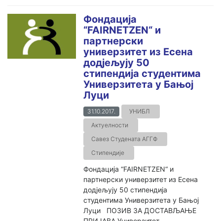
Фондација
“FAIRNETZEN“ и
партнерски
универзитет из Есена
додјељују 50
стипендија студентима
Универзитета у Бањој
Луци
31.10.2017.
УНИБЛ
Актуелности
Савез Студената АГГФ
Стипендије
Фондација “FAIRNETZEN“ и
партнерски универзитет из Есена
додјељују 50 стипендија
студентима Универзитета у Бањој
Луци ПОЗИВ ЗА ДОСТАВЉАЊЕ
ПРИЈАВА Универзитет