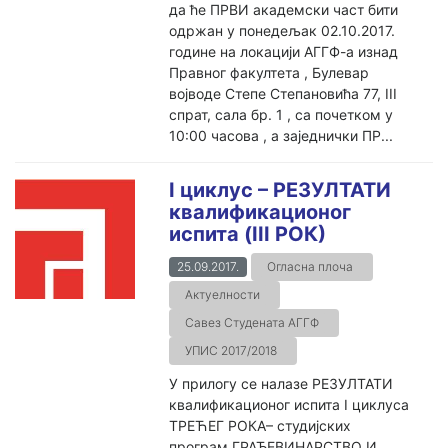
да ће ПРВИ академски част бити
одржан у понедељак 02.10.2017.
године на локацији АГГФ-а изнад
Правног факултета , Булевар
војводе Степе Степановића 77, III
спрат, сала бр. 1 , са почетком у
10:00 часова , а заједнички ПР...
I циклус – РЕЗУЛТАТИ
квалификационог
испита (III РОК)
25.09.2017.
Огласна плоча
Актуелности
Савез Студената АГГФ
УПИС 2017/2018
У прилогу се налазе РЕЗУЛТАТИ
квалификационог испита I циклуса
ТРЕЋЕГ РОКА– студијских
програм ГРАЂЕВИНАРСТВО И