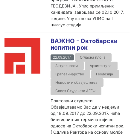
ГЕОДЕЗИЈА . Упис примљених
кандидата завршава се 02.10.2017.
године. Упутство за УПИС на I
циклус студија
ВАЖНО - Октобарски
испитни рок
22.09.2017.
Огласна плоча
Актуелности
Архитектура
Грађевинарство
Геодезија
Новости и обавјештења
Савез Студената АГГФ
Поштовани студенти,
Обавјештавамо Вас да у недјељи
од 18.09.2017 до 22.09.2017. неће
бити испитних термина који се
односе на Октобарски испитни рок.
( Одлука Ректора на основу молбе