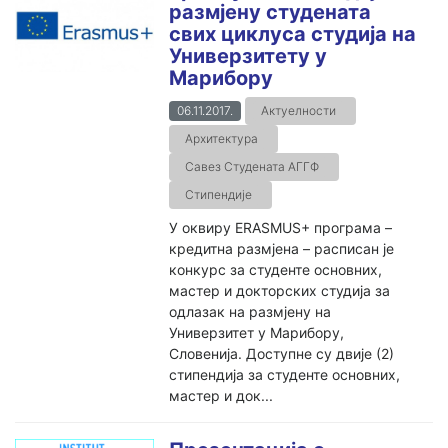
размјену студената
свих циклуса студија на
Универзитету у
Марибору
06.11.2017.
Актуелности
Архитектура
Савез Студената АГГФ
Стипендије
У оквиру ERASMUS+ програма –
кредитна размјена – расписан је
конкурс за студенте основних,
мастер и докторских студија за
одлазак на размјену на
Универзитет у Марибору,
Словенија. Доступне су двије (2)
стипендија за студенте основних,
мастер и док...