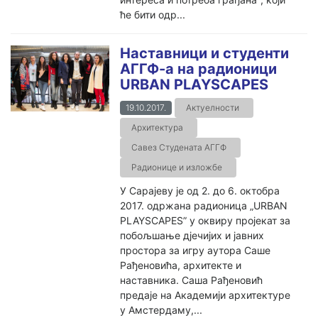
ће бити одр...
Наставници и студенти
АГГФ-а на радионици
URBAN PLAYSCAPES
19.10.2017.
Актуелности
Архитектура
Савез Студената АГГФ
Радионице и изложбе
У Сарајеву је од 2. до 6. октобра
2017. одржана радионица „URBAN
PLAYSCAPES” у оквиру пројекат за
побољшање дјечијих и јавних
простора за игру аутора Саше
Рађеновића, архитекте и
наставника. Саша Рађеновић
предаје на Академији архитектуре
у Амстердаму,...