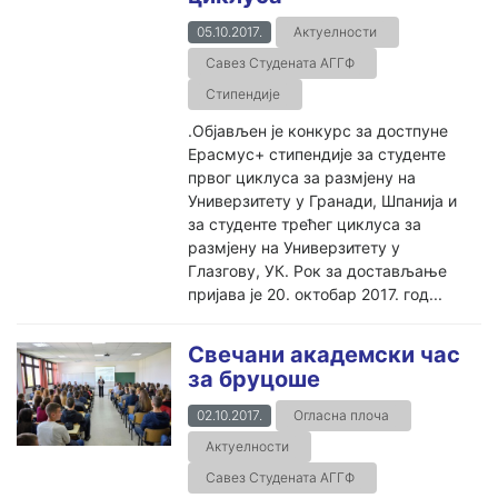
05.10.2017.
Актуелности
Савез Студената АГГФ
Стипендије
.Објављен је конкурс за достпуне
Ерасмус+ стипендије за студенте
првог циклуса за размјену на
Универзитету у Гранади, Шпанија и
за студенте трећег циклуса за
размјену на Универзитету у
Глазгову, УК. Рок за достављање
пријава је 20. октобар 2017. год...
Свечани академски час
за бруцоше
02.10.2017.
Огласна плоча
Актуелности
Савез Студената АГГФ