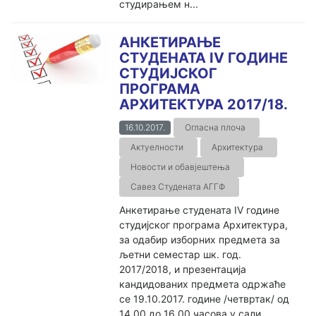
студирањем н...
АНКЕТИРАЊЕ
СТУДЕНАТА IV ГОДИНЕ
СТУДИЈСКОГ
ПРОГРАМА
АРХИТЕКТУРА 2017/18.
16.10.2017.
Огласна плоча
Актуелности
Архитектура
Новости и обавјештења
Савез Студената АГГФ
Анкетирање студената IV године
студијског програма Архитектура,
за одабир изборних предмета за
љетни семестар шк. год.
2017/2018, и презентација
кандидованих предмета одржаће
се 19.10.2017. године /четвртак/ од
14.00 до 16.00 часова у сали