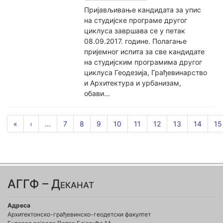
Пријављивање кандидата за упис
на студијске програме другог
циклуса завршава се у петак
08.09.2017. године. Полагање
пријемног испита за све кандидате
на студијским програмима другог
циклуса Геодезија, Грађевинарство
и Архитектура и урбанизам,
обави...
«
‹
...
7
8
9
10
11
12
13
14
15
АГГФ – Деканат
Адреса
Архитектонско-грађевинско-геодетски факултет