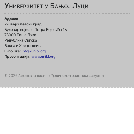
Универзитет у Бањој Луци
Адреса
Универзитетски град
Булевар војводе Петра Бојовића 1А
78000 Бања Лука
Република Српска
Босна и Херцеговина
Е-пошта:
info@unibl.org
Презентација:
www.unibl.org
© 2026 Архитектонско-грађевинско-геодетски факултет