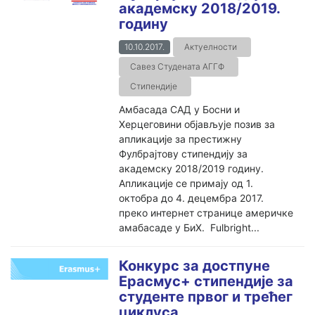
академску 2018/2019.
годину
10.10.2017.
Актуелности
Савез Студената АГГФ
Стипендије
Амбасада САД у Босни и
Херцеговини објављује позив за
апликације за престижну
Фулбрајтову стипендију за
академску 2018/2019 годину.
Апликације се примају од 1.
октобра до 4. децембра 2017.
преко интернет странице америчке
амабасаде у БиХ. Fulbright...
Конкурс за достпуне
Ерасмус+ стипендије за
студенте првог и трећег
циклуса