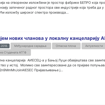
ија на отвореном изложбени је простор фабрике БЕПРО која пр
нзију затеченог радног простора ове индустрије која треба да
ћи изложбу широког спектра производа...
јем нових чланова у локалну канцеларију 
.2018.
Међународна сарадња
Огласна плоча
Актуелности
ез Студената АГГФ
на канцеларија АИЕСЕЦ-а у Бањој Луци обавјештава све заинте
тво у истој. Молимо све заинтересоване да се пријаве попуња
y/2n9MmMnJoinAIESEC Пријављивање ј...