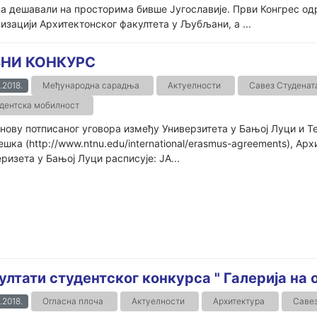
а дешавали на просторима бивше Југославије. Први Конгрес од
изацији Архитектонског факултета у Љубљани, а ...
ВНИ КОНКУРС
.2018.
Међународна сарадња
Актуелности
Савез Студенат
дентска мобилност
нову потписаног уговора између Универзитета у Бањој Луци и Те
шка (http://www.ntnu.edu/international/erasmus-agreements), А
ризета у Бањој Луци расписује: ЈА...
ултати студентског конкурса " Галерија на
.2018.
Огласна плоча
Актуелности
Архитектура
Савез