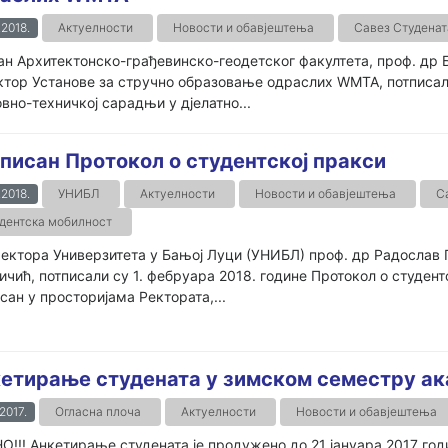
.2018.
Актуелности
Новости и обавјештења
Савез Студенат
 Архитектонско-грађевинско-геодетског факултета, проф. др Б
тор Установе за стручно образовање одраслих WМТА, потписал
вно-техничкој сарадњи у дјелатно...
писан Протокол о студентској пракси
.2018.
УНИБЛ
Актуелности
Новости и обавјештења
С
дентска мобилност
ректора Универзитета у Бањој Луци (УНИБЛ) проф. др Радослав
ичић, потписали су 1. фебруара 2018. године Протокол о студент
сан у просторијама Ректората,...
етирање студената у зимском семестру ак
.2017.
Огласна плоча
Актуелности
Новости и обавјештења
!!! Анкетирање студената је продужено до 21 јануара 2017 го