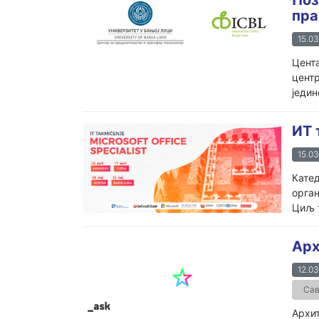
пра
15.03
Цента
центр
једин
ИТ 
15.03
Катед
орган
Циљ 
Арх
12.03
Сав
Архит