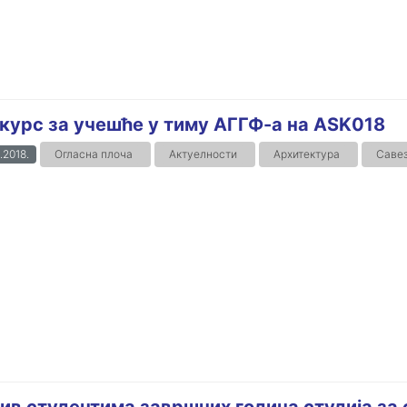
курс за учешће у тиму АГГФ-а на ASK018
.2018.
Огласна плоча
Актуелности
Архитектура
Савез
ив студентима завршних година студија за с