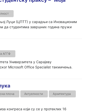
илност
ањој Луци (ЦПТТ) у сарадњи са Иновационим
љем да студентима завршних година пружи
та АГГФ
тета Универзитета у Сарајеву
ог Microsoft Office Specialist такмичења.
лука
сна плоча
Актуелности
Архитектура
за конгреса који су се у протеклих 16