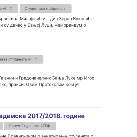
а АГГФ
Студентска мобилност
ранкица Милојевић и г-дин Зоран Вуковић,
и су данас у Бањој Луци, меморандум о
авез Студената АГГФ
 Гајанин и Градоначелник Бања Луке мр Игор
ској пракси. Овим Протоколом који је
адемске 2017/2018. године
Савез Студената АГГФ
дине Правилником о анкетирању студената о