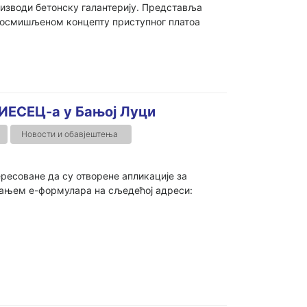
оизводи бетонску галантерију. Представља
 у осмишљеном концепту приступног платоа
АИЕСЕЦ-а у Бањој Луци
Новости и обавјештења
ресоване да су отворене апликације за
вањем е-формулара на сљедећој адреси: