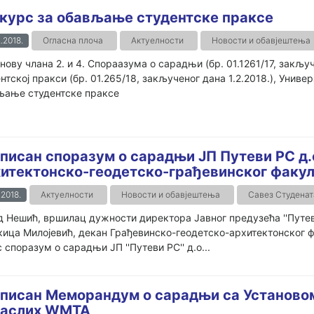
курс за обављање студентске праксе
.2018.
Огласна плоча
Актуелности
Новости и обавјештења
нову члана 2. и 4. Спораазума о сарадњи (бр. 01.1261/17, закључ
нтској пракси (бр. 01.265/18, закљученог дана 1.2.2018.), Униве
љање студентске праксе
писан споразум о сарадњи ЈП Путеви РС д.о
итектонско-геодетско-грађевинског факул
.2018.
Актуелности
Новости и обавјештења
Савез Студенат
 Нешић, вршилац дужности директора Јавног предузећа ''Путеви
ица Милојевић, декан Грађевинско-геодетско-архитектонског ф
 споразум о сарадњи ЈП ''Путеви РС'' д.о...
писан Меморандум о сарадњи са Установо
раслих WМТА