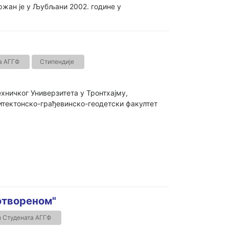
ржан је у Љубљани 2002. године у
а АГГФ
Стипендије
хничког Универзитета у Тронтхајму,
рхитектонско-грађевинско-геодетски факултет
 отвореном"
 Студената АГГФ