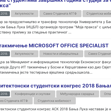
кса''
.2018.
Актуелности
Савез Студената АГГФ
Студентска моб
р за предузетништво и трансфер технологија Универзитета у Б
ом Бања Лука (ИЦБЛ) организује програм ''Моја пракса'' с ци
ствену прилику за стицање практичног ...
такмичење MICROSOFT OFFICE SPECIALIST
.2018.
Актуелности
Новости и обавјештења
Савез Студена
ра за Менаџмент и информационе технологије Економског факул
изује Друго ИТ такмичење у Босни и Херцеговини као дио Свјетск
такмичења јесте тестирање вјештина средњошкола...
итектонски студентски конгрес 2018 Бања
.2018.
Конференције и скупови
Међународна сарадња
Огла
ез Студената АГГФ
Студентска мобилност
ектонски студентски конгрес АСК 2018 Бања Лука наставак је ни