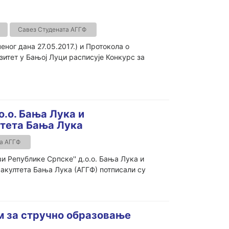
Савез Студената АГГФ
еног дана 27.05.2017.) и Протокола о
рзитет у Бањој Луци расписује Конкурс за
.о. Бања Лука и
тета Бања Лука
а АГГФ
 Републике Српске'' д.о.о. Бања Лука и
акултета Бања Лука (АГГФ) потписали су
м за стручно образовање