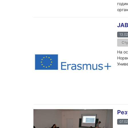
годин
орган
ЈА
13.02
Сту
На ос
Норве
Униве
Рез
07.02