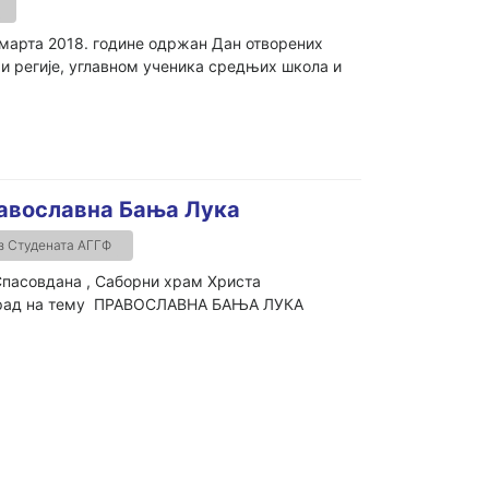
 марта 2018. године одржан Дан отворених
 и регије, углавном ученика средњих школа и
равославна Бања Лука
з Студената АГГФ
пасовдана , Саборни храм Христа
и рад на тему ПРАВОСЛАВНА БАЊА ЛУКА