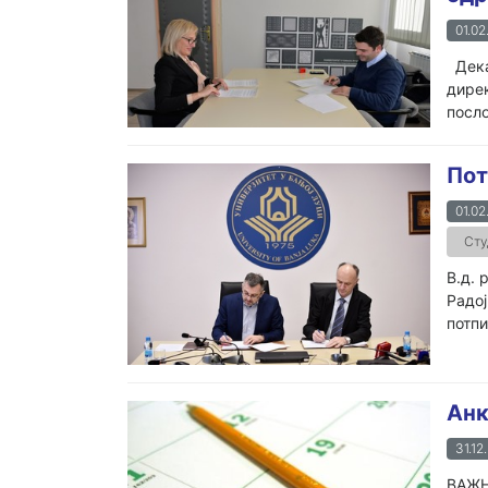
01.02
Декан
дирек
посло
Пот
01.02
Сту
В.д. 
Радој
потпи
Анк
31.12
ВАЖНО