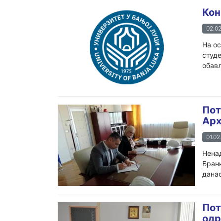
Кон
02.02
На ос
студе
обав
Пот
Aрх
01.02
Ненад
Бранк
данас
Пот
од