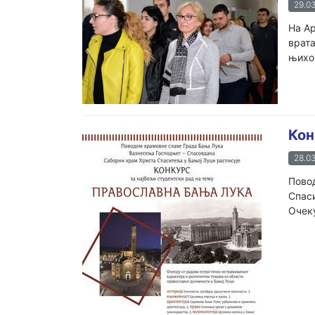
29.03
На Ар
врата
њихов
Кон
28.03
Пово
Спас
Очеку