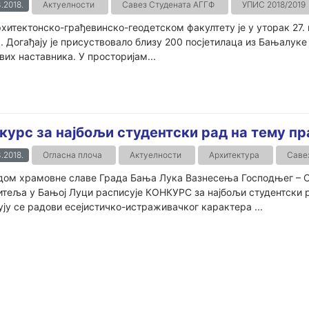
.2018.
Актуелности
Савез Студената АГГФ
УПИС 2018/2019
хитектонско-грађевинско-геодетском факултету је у уторак 27.
. Догађају је присуствовало близу 200 посјетилаца из Бањалуке
их наставника. У просторијам...
курс за најбољи студентски рад на тему п
.2018.
Огласна плоча
Актуелности
Архитектура
Саве
дом храмовне славe Града Бања Лука Вазнесења Господњег – С
итеља у Бањој Луци расписује КОНКУРС за најбољи студентск
ју се радови есејистичко-истраживачког карактера ...