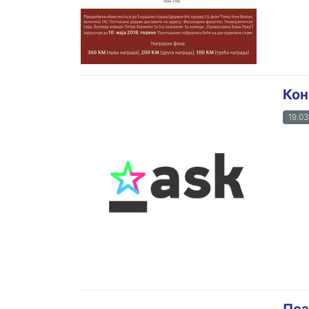
Кон
19.03
Поз