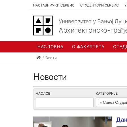
НАСТАВНИЧКИ СЕРВИС
СТУДЕНТСКИ СЕРВИС
У
Универзитет у Бањој Луц
Архитектонско-грађ
НАСЛОВНА
О ФАКУЛТЕТУ
СТУД
Вести
Новости
НАСЛОВ
КАТЕГОРИЈЕ
×
Савез Студе
Дан