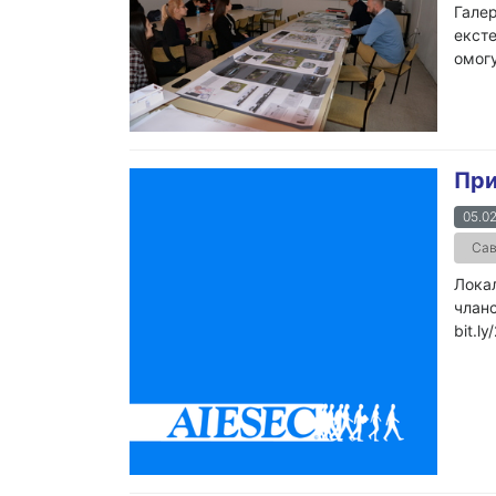
Галер
ексте
омогу
При
05.02
Сав
Локал
чланс
bit.l