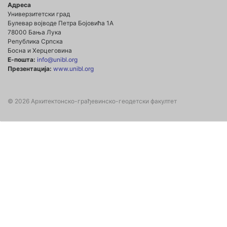
Адреса
Универзитетски град
Булевар војводе Петра Бојовића 1А
78000 Бања Лука
Република Српска
Босна и Херцеговина
Е-пошта:
info@unibl.org
Презентација:
www.unibl.org
© 2026 Архитектонско-грађевинско-геодетски факултет