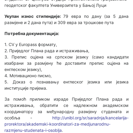
геодетског факултета Универзитета у Бањој Луци
Укупан износ стипендије:
79 евра по дану (за 5 дана
размјене и 2 дана пута) и 309 евра за трошкове пута
Потребна документација:
1. CV у Europass формату,
2. Приједлог Плана рада и истраживања,
3. Препис оцјена на српском језику (само кандидати
изабрани за размјену ће доставити препис оцјена на
енглеском језику),
4. Мотивационо писмо,
5. Доказ о познавању енглеског језика или језика
институције пријема.
За помоћ приликом израде Приједлог Плана рада и
истраживања, обратити се надлежном академском
координатору за међународну размјену студената и
особља -
http://unibl.org/sr/saradnja/kancelarija-
prorektora/akademski-koordinatori-za-medjunarodnu-
razmjenu-studenata-i-osoblja
.