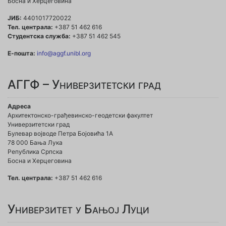
Босна и Херцеговина
ЈИБ:
4401017720022
Тел. централа:
+387 51 462 616
Студентска служба:
+387 51 462 545
Е-пошта:
info@aggf.unibl.org
АГГФ – Универзитетски град
Адреса
Архитектонско-грађевинско-геодетски факултет
Универзитетски град
Булевар војводе Петра Бојовића 1A
78 000 Бања Лука
Република Српска
Босна и Херцеговина
Тел. централа:
+387 51 462 616
Универзитет у Бањој Луци