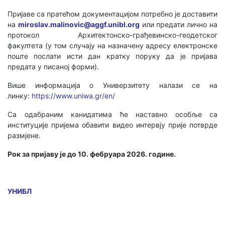
Пријаве са пратећом документацијом потребно је доставити
на
miroslav.malinovic@aggf.unibl.org
или предати лично на
протокол Архитектонско-грађевинско-геодетског
факултета (у том случају на назначену адресу електронске
поште послати исти дан кратку поруку да је пријава
предата у писаној форми).
Више информација o Универзитету налази се на
линку:
https://www.uniwa.gr/en/
Са одабраним канидатима ће наставно особље са
институције пријема обавити видео интервју прије потврде
размјене.
Рок за пријаву је до
10
. фебруара 2026. године.
УНИБЛ