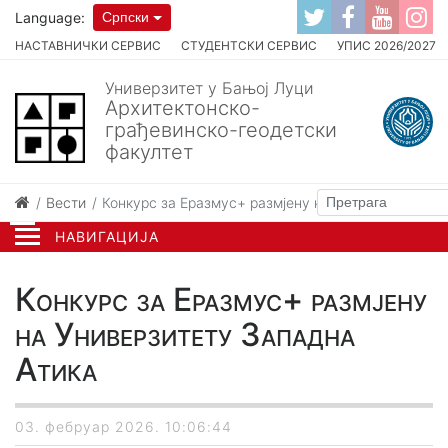
Language:
Српски
НАСТАВНИЧКИ СЕРВИС
СТУДЕНТСКИ СЕРВИС
УПИС 2026/2027
Универзитет у Бањој Луци
Архитектонско-
грађевинско-геодетски
факултет
Вести
Конкурс за Еразмус+ размјену на Универзитету З
НАВИГАЦИЈА
Конкурс за Еразмус+ размјену
на Универзитету Западна
Атика
03. фебруар 2026. 10:06:44