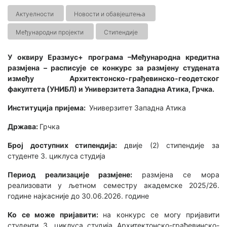
Актуелности
Новости и обавјештења
Међународни пројекти
Стипендије
У оквиру Еразмус+ програма –Међународна кредитна
размјена – расписује се конкурс за размјену студената
између Архитектонско-грађевинско-геодетског
факултета (УНИБЛ) и Универзитета Западна Атика, Грчка.
Институција
пријема:
Универзитет Западна Атика
Држава:
Грчка
Број доступних стипендија:
двије (2) стипендије за
студенте 3. циклуса студија
Период реализације размјене:
размјена се мора
реализовати у љетном семестру академске 2025/26.
године најкасније до 30.06.2026. године
Ко се може пријавити:
на конкурс се могу пријавити
студенти 3. циклуса студија Архитектонско-грађевинско-