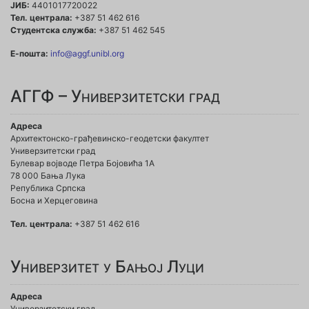
ЈИБ:
4401017720022
Тел. централа:
+387 51 462 616
Студентска служба:
+387 51 462 545
Е-пошта:
info@aggf.unibl.org
АГГФ – Универзитетски град
Адреса
Архитектонско-грађевинско-геодетски факултет
Универзитетски град
Булевар војводе Петра Бојовића 1A
78 000 Бања Лука
Република Српска
Босна и Херцеговина
Тел. централа:
+387 51 462 616
Универзитет у Бањој Луци
Адреса
Универзитетски град