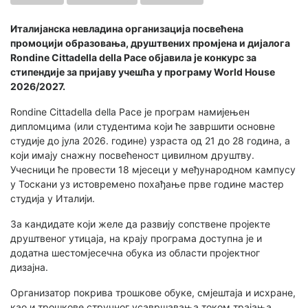
Италијанска невладина организација посвећена
промоцији образовања, друштвених промјена и дијалога
Rondine Cittadella della Pace објавила је конкурс за
стипендије за пријаву учешћа у програму World House
2026/2027.
Rondine Cittadella della Pace je програм намијењен
дипломцима (или студентима који ће завршити основне
студије до јула 2026. године) узраста од 21 до 28 година, а
који имају снажну посвећеност цивилном друштву.
Учесници ће провести 18 мјесеци у међународном кампусу
у Тоскани уз истовремено похађање прве године мастер
студија у Италији.
За кандидате који желе да развију сопствене пројекте
друштвеног утицаја, на крају програма доступна је и
додатна шестомјесечна обука из области пројектног
дизајна.
Организатор покрива трошкове обуке, смјештаја и исхране,
као и трошкове стручног усавршавања током трајања