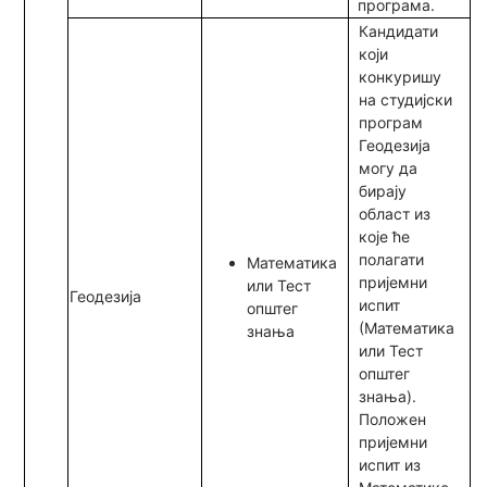
програма.
Кандидати
који
конкуришу
на студијски
програм
Геодезија
могу да
бирају
област из
које ће
полагати
Математика
пријемни
или Тест
Геодезија
испит
општег
(Математика
знања
или Тест
општег
знања).
Положен
пријемни
испит из