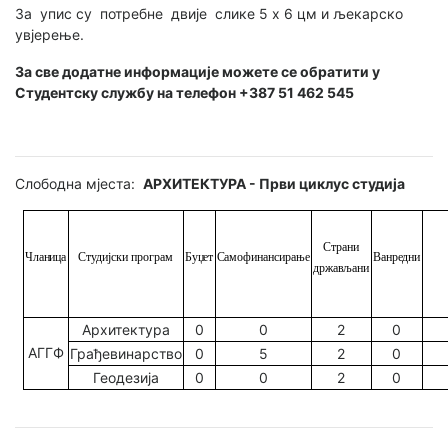
За упис су потребне двије слике 5 x 6 цм и љекарско
увјерење.
За све додатне информације можете се обратити у
Студентску службу на телефон +387 51 462 545
Слободна мјеста:
АРХИТЕКТУРА - Први циклус студија
Страни
Чланица
Студијски
програм
Самофинансирање
Буџет
Ванредни
држављани
Архитектура
0
0
2
0
АГГФ
Грађевинарство
0
5
2
0
Геодезија
0
0
2
0