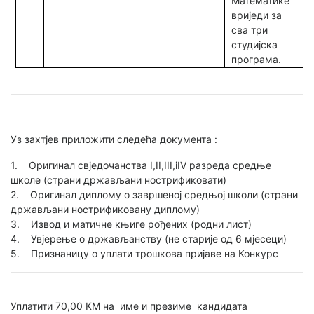
Математике
вриједи за
сва три
студијска
програма.
Уз захтјев приложити следећа документа :
1. Оригинал свједочанства I,II,III,iIV разреда средње
школе (страни држављани нострификовати)
2. Оригинал диплому о завршеној средњој школи (страни
држављани нострификовану диплому)
3. Извод и матичне књиге рођених (родни лист)
4. Увјерење о држављанству (не старије од 6 мјесеци)
5. Признаницу о уплати трошкова пријаве на Конкурс
Уплатити 70,00 КМ на име и презиме кандидата