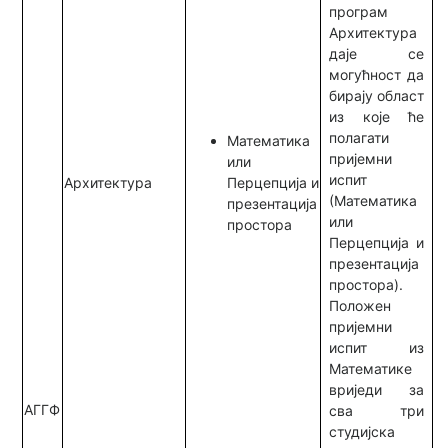
програм
Архитектура
даје се
могућност да
бирају област
из које ће
полагати
Математика
пријемни
или
испит
Архитектура
Перцепција и
(Математика
презентација
или
простора
Перцепција и
презентација
простора).
Положен
пријемни
испит из
Математике
вриједи за
АГГФ
сва три
студијска