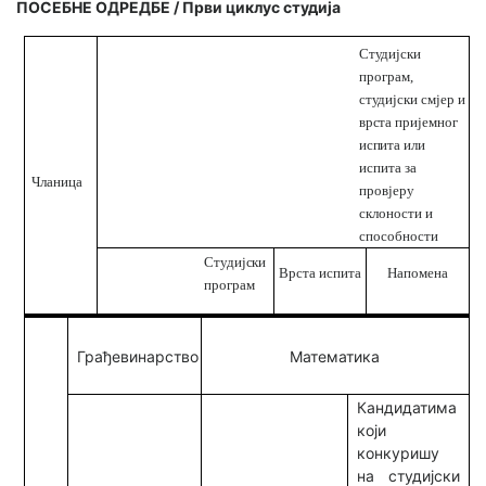
ПОСЕБНЕ ОДРЕДБЕ / Први циклус студија
Студијски
програм,
студијски
смјер и
врста
пријемног
испита
или
испита за
Чланица
провјеру
склоности и
способности
Студијски
Врста
испита
Напомена
програм
Математика
Грађевинарство
Кандидатима
који
конкуришу
на студијски