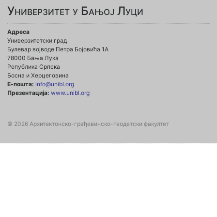
Универзитет у Бањој Луци
Адреса
Универзитетски град
Булевар војводе Петра Бојовића 1А
78000 Бања Лука
Република Српска
Босна и Херцеговина
Е-пошта:
info@unibl.org
Презентација:
www.unibl.org
© 2026 Архитектонско-грађевинско-геодетски факултет