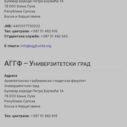
Булевар војводе Петра Бојовића 1A
78 000 Бања Лука
Република Српска
Босна и Херцеговина
ЈИБ:
4401017720022
Тел. централа:
+387 51 462 616
Студентска служба:
+387 51 462 545
Е-пошта:
info@aggf.unibl.org
АГГФ – Универзитетски град
Адреса
Архитектонско-грађевинско-геодетски факултет
Универзитетски град
Булевар војводе Петра Бојовића 1A
78 000 Бања Лука
Република Српска
Босна и Херцеговина
Тел. централа:
+387 51 462 616