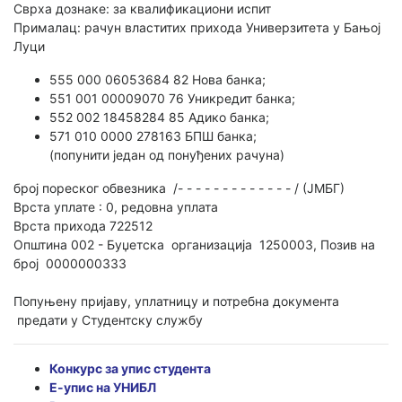
Сврха дознаке: за квалификациони испит
Прималац: рачун властитих прихода Универзитета у Бањој
Луци
555 000 06053684 82 Нова банка;
551 001 00009070 76 Уникредит банка;
552 002 18458284 85 Адико банка;
571 010 0000 278163 БПШ банка;
(попунити један од понуђених рачуна)
број пореског обвезника /- - - - - - - - - - - - - / (ЈМБГ)
Врста уплате : 0, редовна уплата
Врста прихода 722512
Општина 002 - Буџетска организација 1250003, Позив на
број 0000000333
Попуњену пријаву, уплатницу и потребна документа
предати у Студентску службу
Конкурс за упис студента
Е-упис на УНИБЛ