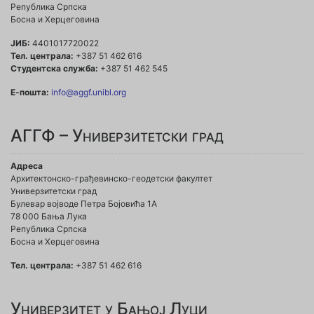
Република Српска
Босна и Херцеговина
ЈИБ:
4401017720022
Тел. централа:
+387 51 462 616
Студентска служба:
+387 51 462 545
Е-пошта:
info@aggf.unibl.org
АГГФ – Универзитетски град
Адреса
Архитектонско-грађевинско-геодетски факултет
Универзитетски град
Булевар војводе Петра Бојовића 1A
78 000 Бања Лука
Република Српска
Босна и Херцеговина
Тел. централа:
+387 51 462 616
Универзитет у Бањој Луци