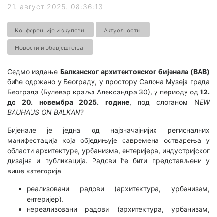
21. август 2025. 08:36:13
Конференције и скупови
Актуелности
Новости и обавјештења
Седмо издање
Балканског архитектонског бијенала (BAB)
биће одржано у Београду, у простору Салона Музеја града
Београда (Булевар краља Александра 30), у периоду од
12.
до 20. новембра 2025. године
, под слоганом N
EW
BAUHAUS ON BALKAN
?
Бијенале је једна од најзначајнијих регионалних
манифестација која обједињује савремена остварења у
области архитектуре, урбанизма, ентеријера, индустријског
дизајна и публикација. Радови ће бити представљени у
више категорија:
реализовани радови (архитектура, урбанизам,
ентеријер),
нереализовани радови (архитектура, урбанизам,