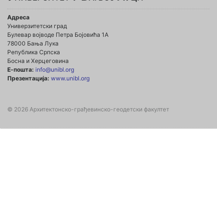
Адреса
Универзитетски град
Булевар војводе Петра Бојовића 1А
78000 Бања Лука
Република Српска
Босна и Херцеговина
Е-пошта:
info@unibl.org
Презентација:
www.unibl.org
© 2026 Архитектонско-грађевинско-геодетски факултет