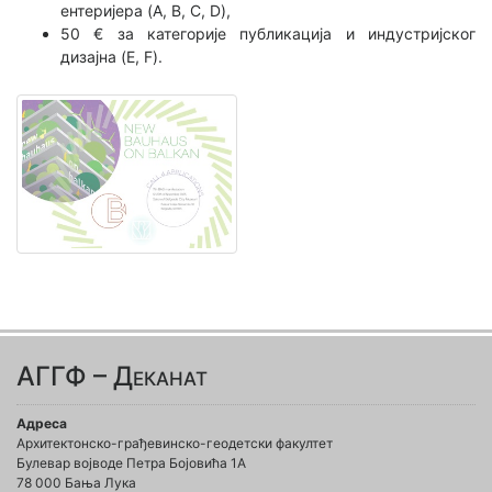
ентеријера (A, B, C, D),
50 € за категорије публикација и индустријског
дизајна (E, F).
АГГФ – Деканат
Адреса
Архитектонско-грађевинско-геодетски факултет
Булевар војводе Петра Бојовића 1A
78 000 Бања Лука