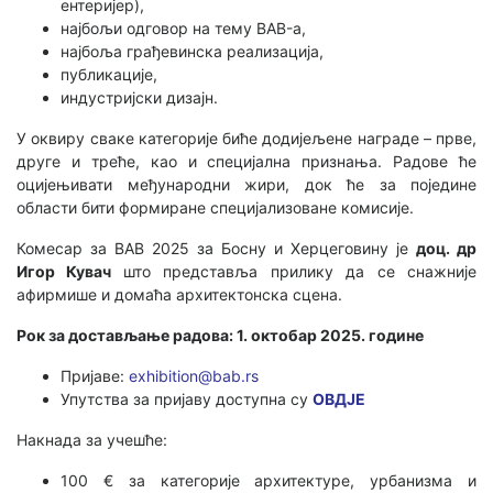
ентеријер),
најбољи одговор на тему BAB-а,
најбоља грађевинска реализација,
публикације,
индустријски дизајн.
У оквиру сваке категорије биће додијељене награде – прве,
друге и треће, као и специјална признања. Радове ће
оцијењивати међународни жири, док ће за поједине
области бити формиране специјализоване комисије.
Комесар за BAB 2025 за Босну и Херцеговину је
доц. др
Игор Кувач
што представља прилику да се снажније
афирмише и домаћа архитектонска сцена.
Рок за достављање радова: 1. октобар 2025. године
Пријаве:
exhibition@bab.rs
Упутства за пријаву доступна су
ОВДЈЕ
Накнада за учешће:
100 € за категорије архитектуре, урбанизма и