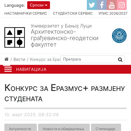
Language:
Српски
НАСТАВНИЧКИ СЕРВИС
СТУДЕНТСКИ СЕРВИС
УПИС 2026/2027
Универзитет у Бањој Луци
Архитектонско-
грађевинско-геодетски
факултет
Вести
Конкурс за Еразмус+ размјену студената
НАВИГАЦИЈА
Конкурс за Еразмус+ размјену
студената
10. март 2025. 08:32:06
Актуелности
Новости и обавјештења
Стипендије