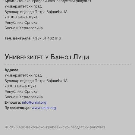
Архитектонско-грађевинско-геодетски факултет
Универзитетски град
Булевар војводе Петра Бојовића 1A
78 000 Бања Лука
Република Српска
Босна и Херцеговина
Тел. централа:
+387 51 462 616
Универзитет у Бањој Луци
Адреса
Универзитетски град
Булевар војводе Петра Бојовића 1А
78000 Бања Лука
Република Српска
Босна и Херцеговина
Е-пошта:
info@unibl.org
Презентација:
www.unibl.org
© 2026 Архитектонско-грађевинско-геодетски факултет