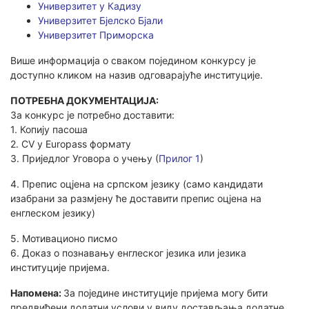
Универзитет у Кадизу
Универзитет Бјелско Бјали
Универзитет Приморска
Више информација о сваком поједином конкурсу је
доступно кликом на назив одговарајуће институције.
ПОТРЕБНА ДОКУМЕНТАЦИЈА:
За конкурс је потребно доставити:
1. Копију пасоша
2. CV у Europass формату
3. Приједлог Уговора о учењу (
Прилог 1
)
4. Препис оцјена на српском језику (само кандидати
изабрани за размјену ће доставити препис оцјена на
енглеском језику)
5. Мотивационо писмо
6. Доказ о познавању енглеског језика или језика
институције пријема.
Напомена:
За поједине институције пријема могу бити
предвиђени додатни услови у виду достављања додатне