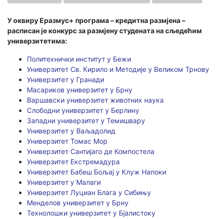
У оквиру Еразмус+ програма – кредитна размјена –
расписан је конкурс за размјену студената на сљедећим
универзитетима:
Политехнички институт у Бежи
Универзитет Св. Кирило и Методије у Великом Трнову
Универзитет у Гранади
Масариков универзитет у Брну
Варшавски универзитет животних наука
Слободни универзитет у Берлину
Западни универзитет у Темишвару
Универзитет у Ваљадолид
Универзитет Томас Мор
Универзитет Сантијаго де Компостела
Универзитет Екстремадура
Универзитет Бабеш Бољај у Клуж Напоки
Универзитет у Малаги
Универзитет Луциан Блага у Сибињу
Менделов универзитет у Брну
Технолошки универзитет у Бјалистоку