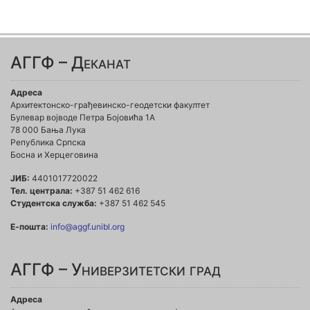
АГГФ – Деканат
Адреса
Архитектонско-грађевинско-геодетски факултет
Булевар војводе Петра Бојовића 1A
78 000 Бања Лука
Република Српска
Босна и Херцеговина
ЈИБ:
4401017720022
Тел. централа:
+387 51 462 616
Студентска служба:
+387 51 462 545
Е-пошта:
info@aggf.unibl.org
АГГФ – Универзитетски град
Адреса