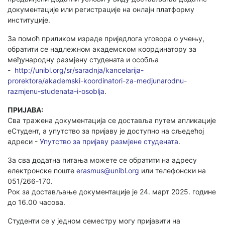
документације или регистрације на онлајн платформу
институције.
За помоћ приликом израде приједлога уговора о учењу,
обратити се надлежном академском координатору за
међународну размјену студената и особља
-
http://unibl.org/sr/saradnja/kancelarija-
prorektora/akademski-koordinatori-za-medjunarodnu-
razmjenu-studenata-i-osoblja
.
ПРИЈАВА:
Сва тражена документација се доставља путем апликације
еСтудент, а упутство за пријаву је доступно на сљедећој
адреси -
Упутство за пријаву размјене студената
.
За сва додатна питања можете се обратити на адресу
електронске поште
erasmus@unibl.org
или телефонски на
051/266-170.
Рок за достављање документације је 24. март 2025. године
до 16.00 часова.
Студенти се у једном семестру могу пријавити на