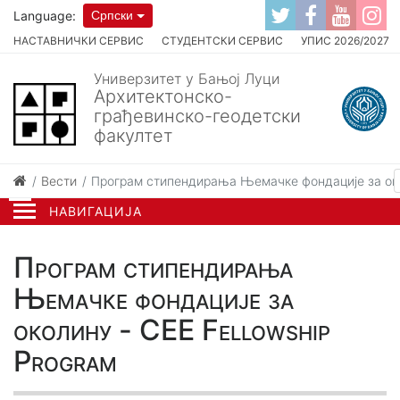
Language:
Српски
НАСТАВНИЧКИ СЕРВИС
СТУДЕНТСКИ СЕРВИС
УПИС 2026/2027
Универзитет у Бањој Луци
Архитектонско-
грађевинско-геодетски
факултет
Вести
Програм стипендирања Њемачке фондације за окол
НАВИГАЦИЈА
Програм стипендирања
Њемачке фондације за
околину - CEE Fellowship
Program