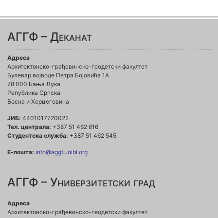
АГГФ – Деканат
Адреса
Архитектонско-грађевинско-геодетски факултет
Булевар војводе Петра Бојовића 1A
78 000 Бања Лука
Република Српска
Босна и Херцеговина
ЈИБ:
4401017720022
Тел. централа:
+387 51 462 616
Студентска служба:
+387 51 462 545
Е-пошта:
info@aggf.unibl.org
АГГФ – Универзитетски град
Адреса
Архитектонско-грађевинско-геодетски факултет