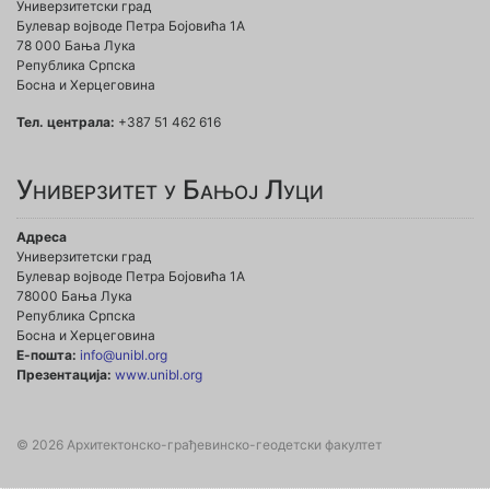
Универзитетски град
Булевар војводе Петра Бојовића 1A
78 000 Бања Лука
Република Српска
Босна и Херцеговина
Тел. централа:
+387 51 462 616
Универзитет у Бањој Луци
Адреса
Универзитетски град
Булевар војводе Петра Бојовића 1А
78000 Бања Лука
Република Српска
Босна и Херцеговина
Е-пошта:
info@unibl.org
Презентација:
www.unibl.org
© 2026 Архитектонско-грађевинско-геодетски факултет