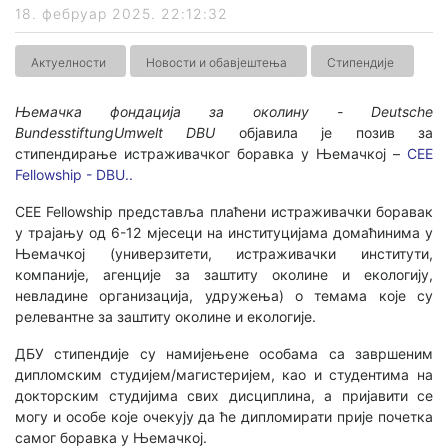
18. фебруар 2025. 22:12:32
Актуелности
Новости и обавјештења
Стипендије
Њемачка фондација за околину - Deutsche
BundesstiftungUmwelt DBU
објавила је позив за
стипендирање истраживачког боравка у Њемачкој –
CEE
Fellowship - DBU..
CEE Fellowship представља плаћени истраживачки боравак
у трајању од 6-12 мјесеци на институцијама домаћинима у
Њемачкој (универзитети, истраживачки институти,
компаније, агенције за заштиту околине и екологију,
невладине организација, удружења) о темама које су
релевантне за заштиту околине и екологије.
ДБУ стипендије су намијењене особама са завршеним
дипломским студијем/магистеријем, као и студентима на
докторским студијима свих дисциплина, а пријавити се
могу и особе које очекују да ће дипломирати прије почетка
самог боравка у Њемачкој.