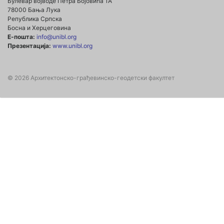
Булевар војводе Петра Бојовића 1А
78000 Бања Лука
Република Српска
Босна и Херцеговина
Е-пошта:
info@unibl.org
Презентација:
www.unibl.org
© 2026 Архитектонско-грађевинско-геодетски факултет