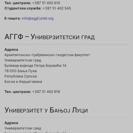
Тел. централа:
+387 51 462 616
Студентска служба:
+387 51 462 545
Е-пошта:
info@aggf.unibl.org
АГГФ – Универзитетски град
Адреса
Архитектонско-грађевинско-геодетски факултет
Универзитетски град
Булевар војводе Петра Бојовића 1A
78 000 Бања Лука
Република Српска
Босна и Херцеговина
Тел. централа:
+387 51 462 616
Универзитет у Бањој Луци
Адреса
Универзитетски град