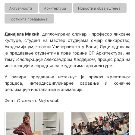
Актуелности
Архитектура
Новости и обавјештења
Гостујућа предавања
Данијела Михић
, дипломирани сликар - професор ликовне
културе, студент на мастер студијама смјер сликарство,
Академија умјетности Универзитета у Бањој Луци одржала
је предавање студентима прве године СП Архитектура, на
тему
Инспирација Александром Калдером
, процес рада на
инсталацији и сарадња са студентима архитектуре.
У оквиру предавања истакнут је приказ креативног
процеса, интердисциплинарне сарадње и коначне
реализације инсталације и анимације.
Фото:
Стаменко Мијатовић