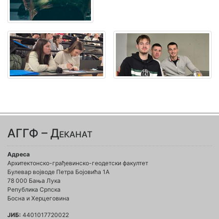
АГГФ – Деканат
Адреса
Архитектонско-грађевинско-геодетски факултет
Булевар војводе Петра Бојовића 1A
78 000 Бања Лука
Република Српска
Босна и Херцеговина
ЈИБ:
4401017720022