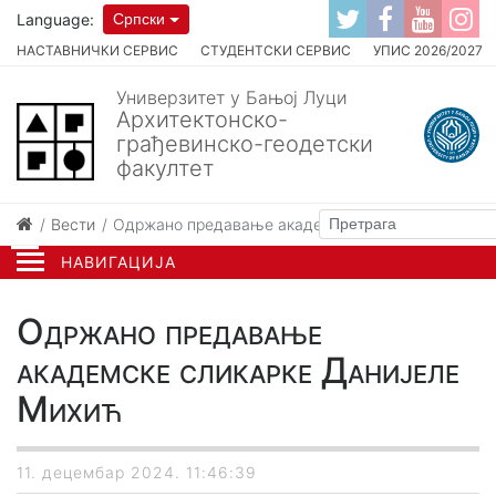
Language:
Српски
НАСТАВНИЧКИ СЕРВИС
СТУДЕНТСКИ СЕРВИС
УПИС 2026/2027
Универзитет у Бањој Луци
Архитектонско-
грађевинско-геодетски
факултет
Вести
Одржано предавање академске сликарке Данијел
НАВИГАЦИЈА
Одржано предавање
академске сликарке Данијеле
Михић
11. децембар 2024. 11:46:39