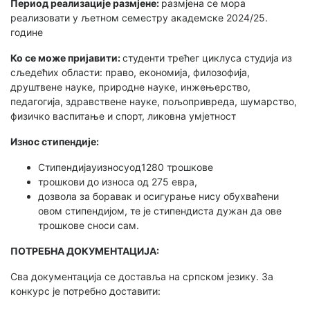
Период реализације размјене:
размјена се мора
реализовати у љетном семестру академске 2024/25.
године
Ко се може пријавити:
студенти трећег циклуса студија из
сљедећих области: право, економија, филозофија,
друштвене науке, природне науке, инжењерство,
педагогија, здравствене науке, пољопривреда, шумарство,
физичко васпитање и спорт, ликовна умјетност
Износ стипендије:
Стипендијауизносуод1280 трошкове
трошкови до износа од 275 евра,
дозвола за боравак и осигурање нису обухваћени
овом стипендијом, те је стипендиста дужан да ове
трошкове сноси сам.
ПОТРЕБНА ДОКУМЕНТАЦИЈА:
Сва документација се доставља на српском језику. За
конкурс је потребно доставити: