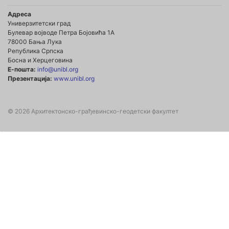
Адреса
Универзитетски град
Булевар војводе Петра Бојовића 1А
78000 Бања Лука
Република Српска
Босна и Херцеговина
Е-пошта:
info@unibl.org
Презентација:
www.unibl.org
© 2026 Архитектонско-грађевинско-геодетски факултет