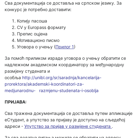
Сва документација се доставља на српском језику. За
конкурс је потребно доставити:
Копију пасоша
CV у Europass формату
Препис оцјена
Мотивационо писмо
Уговора о учењу (
Прилог 1
)
За помоћ приликом израде уговора о учењу обратити се
надлежном академском координатору за међународну
размјену студената и
особља
http://unibl.org/sr/saradnja/kancelarija-
prorektora/akademski-koordinatori-za-
medjunarodnu-
razmjenu-studenata-i-osoblja
ПРИЈАВА:
Сва тражена документација се доставља путем апликације
еСтудент, а упутство за пријаву је доступно на сљедећој
адреси -
Упутство за пријав у размјене студената
.
За сва додатна питања можете се обратити на адресу