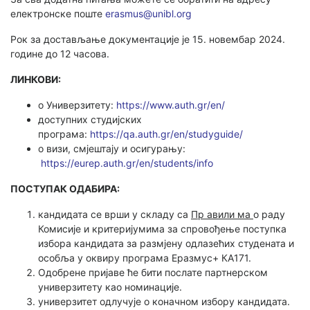
електронске поште
erasmus@unibl.org
Рок за достављање документације је 15. новембaр 2024.
године до 12 часова.
ЛИНКОВИ:
о Универзитету:
https://www.auth.gr/en/
доступних студијских
програма:
https://qa.auth.gr/en/studyguide/
о визи, смјештају и осигурању:
https://eurep.auth.gr/en/students/info
ПОСТУПАК ОДАБИРА:
кандидата се врши у складу са
Пр авили ма
о раду
Комисије и критеријумима за спровођење поступка
избора кандидата за размјену одлазећих студената и
особља у оквиру програма Еразмус+ КА171.
Одобрене пријаве ће бити послате партнерском
универзитету као номинације.
универзитет одлучује о коначном избору кандидата.