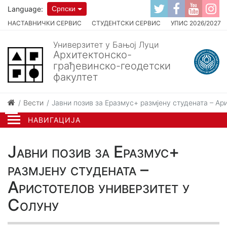
Language:
Српски
НАСТАВНИЧКИ СЕРВИС
СТУДЕНТСКИ СЕРВИС
УПИС 2026/2027
Универзитет у Бањој Луци
Архитектонско-
грађевинско-геодетски
факултет
Вести
Јавни позив за Еразмус+ размјену студената – Ар
НАВИГАЦИЈА
Јавни позив за Еразмус+
размјену студената –
Аристотелов универзитет у
Солуну