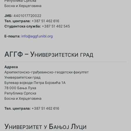
Република Српска
Босна и Херцеговина
ЈИБ:
4401017720022
Тел. централа:
+387 51 462 616
Студентска служба:
+387 51 462 545
Е-пошта:
info@aggf.unibl.org
АГГФ – Универзитетски град
Адреса
Архитектонско-грађевинско-геодетски факултет
Универзитетски град
Булевар војводе Петра Бојовића 1A
78 000 Бања Лука
Република Српска
Босна и Херцеговина
Тел. централа:
+387 51 462 616
Универзитет у Бањој Луци