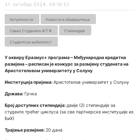
31. октобар 2024. 09:16:52
Актуелности
Новости и обавјештења
Савез Студената АГГФ
Стипендије
Студентска мобилност
У оквиру Еразмус+ програма – Међународна кредитна
размјена – расписан је конкурс за размјену студената на
Аристотеловом универзитету у Солуну
Институција пријема:
Аристотелов универзитет у Солуну
Држава:
Грчка
Број доступних стипендија:
двије (2) стипендије за
студенте трећег циклуса (за све партнерске институције из
БиХ)
Трајање размјене:
20 дана