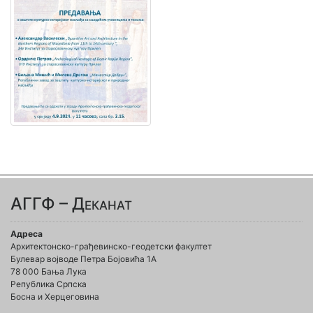
АГГФ – Деканат
Адреса
Архитектонско-грађевинско-геодетски факултет
Булевар војводе Петра Бојовића 1A
78 000 Бања Лука
Република Српска
Босна и Херцеговина