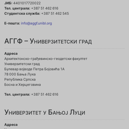
ЈИБ:
4401017720022
Тел. централа:
+387 51 462 616
Студентска служба:
+387 51 462 545
Е-пошта:
info@aggf.unibl.org
АГГФ – Универзитетски град
Адреса
Архитектонско-грађевинско-геодетски факултет
Универзитетски град
Булевар војводе Петра Бојовића 1A
78 000 Бања Лука
Република Српска
Босна и Херцеговина
Тел. централа:
+387 51 462 616
Универзитет у Бањој Луци
Адреса