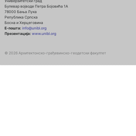
Универзитетски град
Булевар војводе Петра Бојовића 1А
78000 Бања Лука
Република Српска
Босна и Херцеговина
Е-пошта:
info@unibl.org
Презентација:
www.unibl.org
© 2026 Архитектонско-грађевинско-геодетски факултет