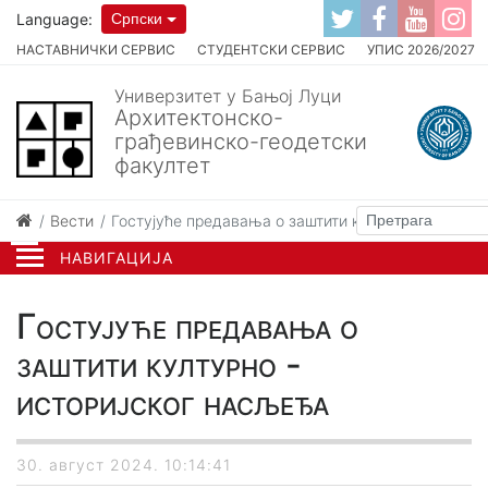
Language:
Српски
НАСТАВНИЧКИ СЕРВИС
СТУДЕНТСКИ СЕРВИС
УПИС 2026/2027
Универзитет у Бањој Луци
Архитектонско-
грађевинско-геодетски
факултет
Вести
Гостујуће предавања о заштити културно - истори
НАВИГАЦИЈА
Гостујуће предавања о
заштити културно -
историјског насљеђа
30. август 2024. 10:14:41