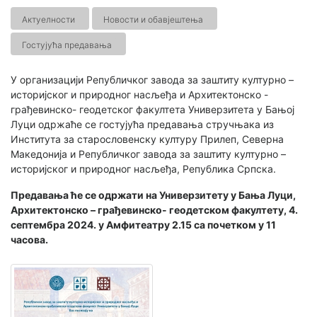
Актуелности
Новости и обавјештења
Гостујућа предавања
У организацији Републичког завода за заштиту културно –
историјског и природног насљеђа и Архитектонско -
грађевинско- геодетског факултета Универзитета у Бањој
Луци одржаће се гостујућа предавања стручњака из
Института за старословенску културу Прилеп, Северна
Македонија и Републичког завода за заштиту културно –
историјског и природног насљеђа, Република Српска.
Предавања ће се одржати на Универзитету у Бања Луци,
Архитектонско – грађевинско- геодетском факултету, 4.
септембра 2024. у Амфитеатру 2.15 са почетком у 11
часова.