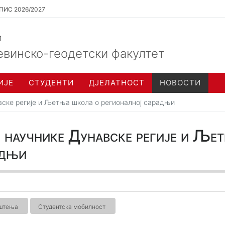
ПИС 2026/2027
и
евинско-геодетски факултет
ИЈЕ
СТУДЕНТИ
ДЈЕЛАТНОСТ
НОВОСТИ
вске регије и Љетња школа о регионалној сарадњи
 научнике Дунавске регије и Ље
адњи
ештења
Студентска мобилност