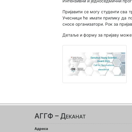
Интензивни и једноседмични прогр
Пријавити се могу студенти сва 
Учесници ће имати прилику да по
сносе организатори. Рок за пријаву
Детаље и форму за пријаву може
АГГФ – Деканат
Адреса