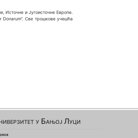
е, Источне и Југоисточне Европе.
er Donarum“. Све трошкове учешћа
ниверзитет у Бањој Луци
реса