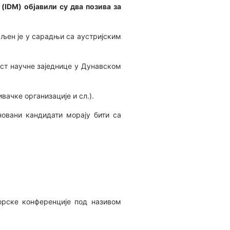
(IDM) објавили су два позива за
ављен је у сарадњи са аустријским
ост научне заједнице у Дунавском
ачке организације и сл.).
новани кандидати морају бити са
орске конференције под називом