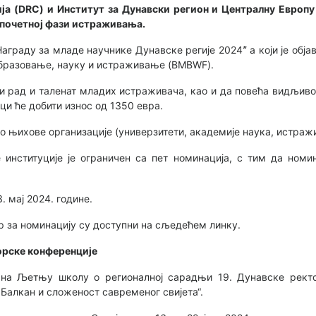
а (DRC) и Институт за Дунавски регион и Централну Европу 
 почетној фази истраживања.
,Награду за младе научнике Дунавске регије 2024ˮ а који је обј
бразовање, науку и истраживање (BMBWF).
и рад и таленат младих истраживача, као и да повећа видљив
ци ће добити износ од 1350 евра.
 њихове организације (универзитети, академије наука, истражив
е институције је ограничен са пет номинација, с тим да номи
. мај 2024. године.
 за номинацију су доступни на сљедећем линку.
орске конференције
е на Љетњу школу о регионалној сарадњи 19. Дунавске рект
Балкан и сложеност савременог свијета“.