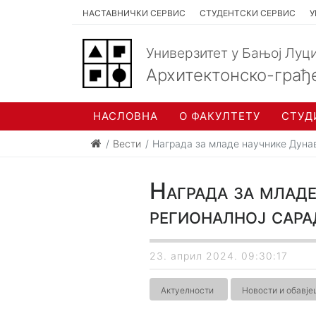
НАСТАВНИЧКИ СЕРВИС
СТУДЕНТСКИ СЕРВИС
У
Универзитет у Бањој Луц
Архитектонско-грађ
НАСЛОВНА
О ФАКУЛТЕТУ
СТУД
Вести
Награда за младе научнике Дуна
Награда за младе
регионалној сар
23. април 2024. 09:30:17
Актуелности
Новости и обавј