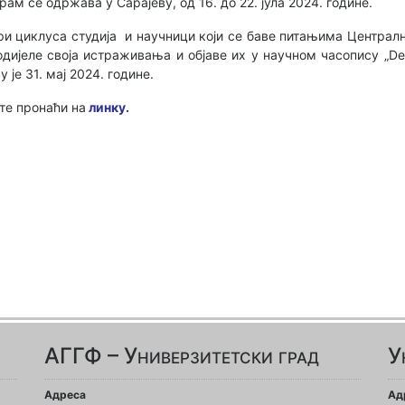
ам се одржава у Сарајеву, од 16. до 22. јула 2024. године.
три циклуса студија и научници који се баве питањима Централн
дијеле своја истраживања и објаве их у научном часопису „D
 је 31. мај 2024. године.
те пронаћи на
линку.
АГГФ – Универзитетски град
У
Адреса
Ад