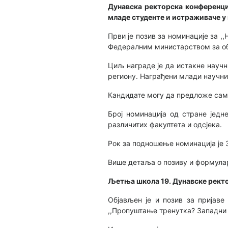
Дунавска ректорска конференциј
младе студенте и истраживаче у
Први је позив за номинације за ,
Федералним министарством за о
Циљ награде је да истакне научн
региону. Награђени млади научни
Кандидате могу да предложе само
Број номинација од стране једн
различитих факултета и одсјека.
Рок за подношење номинација је 3
Више детаља о позиву и формулар
Љетња школа 19. Дунавске рект
Објављен је и позив за пријав
,,Пропуштање тренутка? Западни 