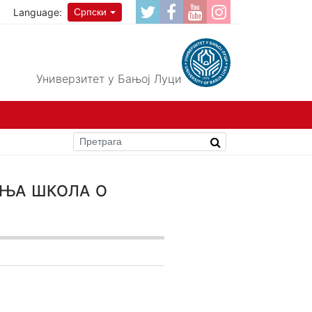
Language:
Српски
Универзитет у Бањој Луци
тња школа о