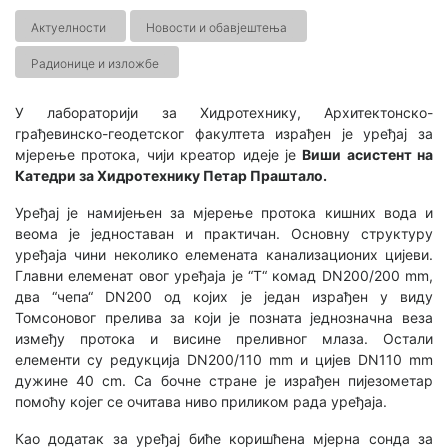
Актуелности
Новости и обавјештења
Радионице и изложбе
У лабораторији за Хидротехнику, Архитектонско-
грађевинско-геодетског факултета израђен је уређај за
мјерење протока, чији креатор идеје је
Виши асистент на
Катедри за Хидротехнику Петар Праштало.
Уређај је намијењен за мјерење протока кишних вода и
веома је једноставан и практичан. Основну структуру
уређаја чини неколико елемената канализационих цијеви.
Главни елеменат овог уређаја је “Т“ комад DN200/200 mm,
два “чепа“ DN200 од којих је један израђен у виду
Томсоновог прелива за који је позната једнозначна веза
између протока и висине преливног млаза. Остали
елементи су редукција DN200/110 mm и цијев DN110 mm
дужине 40 cm. Са бочне стране је израђен пијезометар
помоћу којег се очитава ниво приликом рада уређаја.
Као додатак за уређај биће коришћена мјерна сонда за