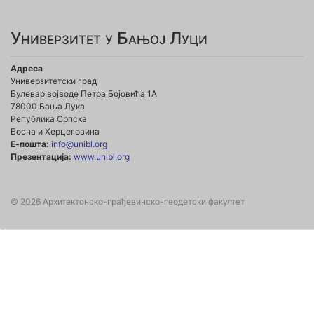
Универзитет у Бањој Луци
Адреса
Универзитетски град
Булевар војводе Петра Бојовића 1А
78000 Бања Лука
Република Српска
Босна и Херцеговина
Е-пошта:
info@unibl.org
Презентација:
www.unibl.org
© 2026 Архитектонско-грађевинско-геодетски факултет