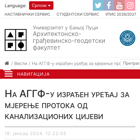
Language:
Српски
НАСТАВНИЧКИ СЕРВИС
СТУДЕНТСКИ СЕРВИС
УПИС 2026/2027
Универзитет у Бањој Луци
Архитектонско-
грађевинско-геодетски
факултет
Вести
На АГГФ-у израђен уређај за мјерење протока од 
НАВИГАЦИЈА
На АГГФ-у израђен уређај за
мјерење протока од
канализационих цијеви
18. јануар 2024. 12:22:05