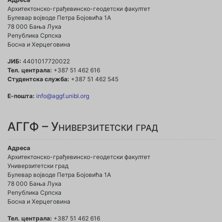
Архитектонско-грађевинско-геодетски факултет
Булевар војводе Петра Бојовића 1A
78 000 Бања Лука
Република Српска
Босна и Херцеговина
ЈИБ:
4401017720022
Тел. централа:
+387 51 462 616
Студентска служба:
+387 51 462 545
Е-пошта:
info@aggf.unibl.org
АГГФ – Универзитетски град
Адреса
Архитектонско-грађевинско-геодетски факултет
Универзитетски град
Булевар војводе Петра Бојовића 1A
78 000 Бања Лука
Република Српска
Босна и Херцеговина
Тел. централа:
+387 51 462 616