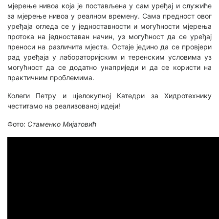
мјерење нивоа која је постављена у сам уређај и служиће
за мјерење нивоа у реалном времену. Сама предност овог
уређаја огледа се у једноставности и могућности мјерења
протока на једноставан начин, уз могућност да се уређај
преноси на различита мјеста. Остаје једино да се провјери
рад уређаја у лабораторијским и теренским условима уз
могућност да се додатно унаприједи и да се користи на
практичним проблемима.
Колеги Петру и цјелокупној Катедри за Хидротехнику
честитамо на реализованој идеји!
Фото:
Стаменко Мијатовић