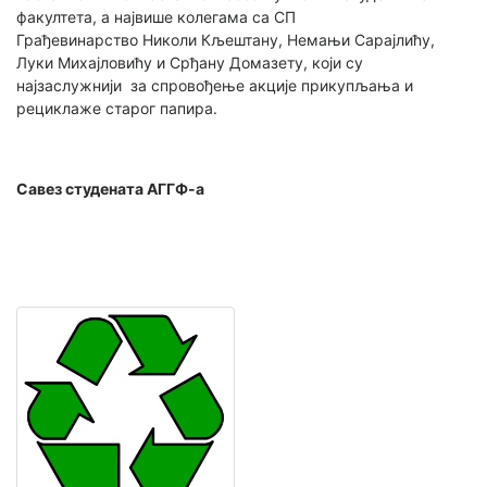
факултета, а највише колегама са СП
Грађевинарство Николи Кљештану, Немањи Сарајлићу,
Луки Михајловићу и Срђану Домазету, који су
најзаслужнији за спровођење акције прикупљања и
рециклаже старог папира.
Савез студената АГГФ-а