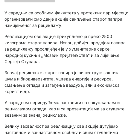
У сарадњи са особљем Факултета у протеклих пар мјесеци
организовали смо двије акције сакпљања старог папира
намијењеног за рециклажу.
Реализацијом ове акције прикупљено је преко 2500
килограма старог папира. Новац добијен продајом папира
за рециклажу прослијеђен је у хуманитарне сврхе:
народној кухињи ,,Мозаик пријатељства" и за лијечење
Сергеја Ступара.
Значај рециклаже старог папира је вишеструк: заштита
шума и биодиверзитета, уштеда енергије и ресурса,
смањење отпада и загађења ваздуха, али и еконимска
корист и др.
У наредном периоду ћемо наставити са сакупљањем и
рециклажом отпада, као и са презентацијама за студенте
везаним за значај рециклаже.
Велику захвалност за реализацију ове акције дугујемо
наставном и ваннаставном особљу и свим студентима