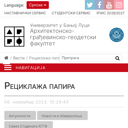
Language:
Српски
НАСТАВНИЧКИ СЕРВИС
СТУДЕНТСКИ СЕРВИС
УПИС 2026/2027
Универзитет у Бањој Луци
Архитектонско-
грађевинско-геодетски
факултет
Вести
Рециклажа папира
НАВИГАЦИЈА
Рециклажа папира
06. новембар 2023. 10:29:43
Актуелности
Новости и обавјештења
Савез Студената АГГФ