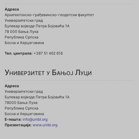
Адреса
Архитектонско-грађевинско-геодетски факултет
Универзитетски град
Булевар војводе Петра Бојовића 1A
78 000 Бања Лука
Република Српска
Босна и Херцеговина
Тел. централа:
+387 51 462 616
Универзитет у Бањој Луци
Адреса
Универзитетски град
Булевар војводе Петра Бојовића 1А
78000 Бања Лука
Република Српска
Босна и Херцеговина
Е-пошта:
info@unibl.org
Презентација:
www.unibl.org