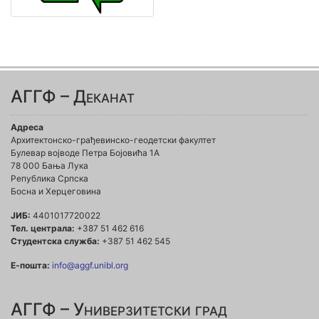
АГГФ – Деканат
Адреса
Архитектонско-грађевинско-геодетски факултет
Булевар војводе Петра Бојовића 1A
78 000 Бања Лука
Република Српска
Босна и Херцеговина
ЈИБ:
4401017720022
Тел. централа:
+387 51 462 616
Студентска служба:
+387 51 462 545
Е-пошта:
info@aggf.unibl.org
АГГФ – Универзитетски град